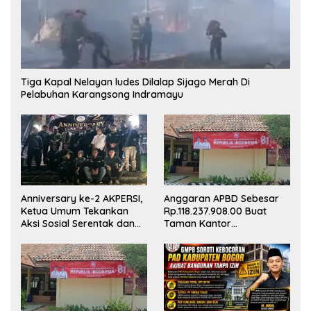
Tiga Kapal Nelayan ludes Dilalap Sijago Merah Di
Pelabuhan Karangsong Indramayu
Anniversary ke-2 AKPERSI,
Anggaran APBD Sebesar
Ketua Umum Tekankan
Rp.118.237.908.00 Buat
Aksi Sosial Serentak dan
Taman Kantor
Targetkan Pendaftaran
Kemewahan yang Tak
Konstituen ke Dewan Pers
Masuk Akal, Harus
Dipertanggungjawabkan
Secara Terbuka!