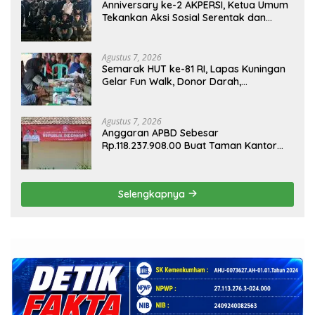
Anniversary ke-2 AKPERSI, Ketua Umum
Tekankan Aksi Sosial Serentak dan
Targetkan Pendaftaran Konstituen ke
Dewan Pers
Agustus 7, 2026
Semarak HUT ke-81 RI, Lapas Kuningan
Gelar Fun Walk, Donor Darah,
Pemeriksaan Kesehatan hingga Bakti
Sosial
Agustus 7, 2026
Anggaran APBD Sebesar
Rp.118.237.908.00 Buat Taman Kantor
Kemewahan yang Tak Masuk Akal,
Harus Dipertanggungjawabkan Secara
Terbuka!
Selengkapnya