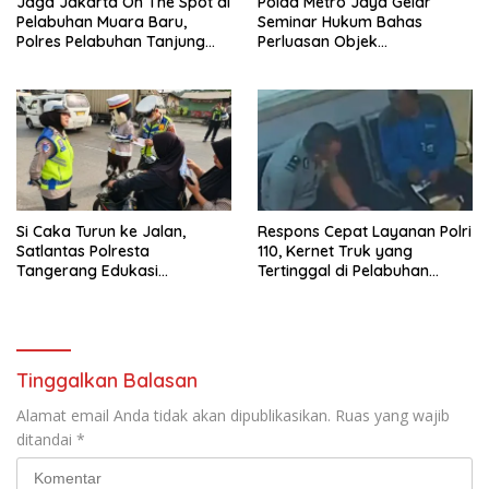
Jaga Jakarta On The Spot di
Polda Metro Jaya Gelar
Pelabuhan Muara Baru,
Seminar Hukum Bahas
Polres Pelabuhan Tanjung
Perluasan Objek
Priok Perkuat Sinergi
Praperadilan dalam KUHAP
Kamtibmas Bersama
Baru
Masyarakat
Si Caka Turun ke Jalan,
Respons Cepat Layanan Polri
Satlantas Polresta
110, Kernet Truk yang
Tangerang Edukasi
Tertinggal di Pelabuhan
Pengendara di Titik Rawan
Tanjung Priok Berhasil
Kecelakaan
Dipertemukan Kembali
dengan Sopir
Tinggalkan Balasan
Alamat email Anda tidak akan dipublikasikan.
Ruas yang wajib
ditandai
*