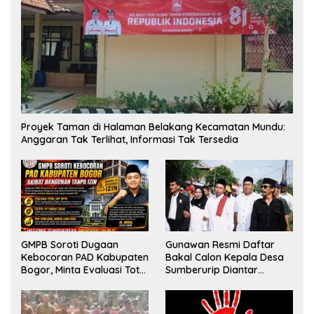
Proyek Taman di Halaman Belakang Kecamatan Mundu:
Anggaran Tak Terlihat, Informasi Tak Tersedia
GMPB Soroti Dugaan
Gunawan Resmi Daftar
Kebocoran PAD Kabupaten
Bakal Calon Kepala Desa
Bogor, Minta Evaluasi Total
Sumberurip Diantar
Pengawasan Bangunan
Keluarga Dan Ratusan
Tak Berizin
Pendukung ke Meja Panitia