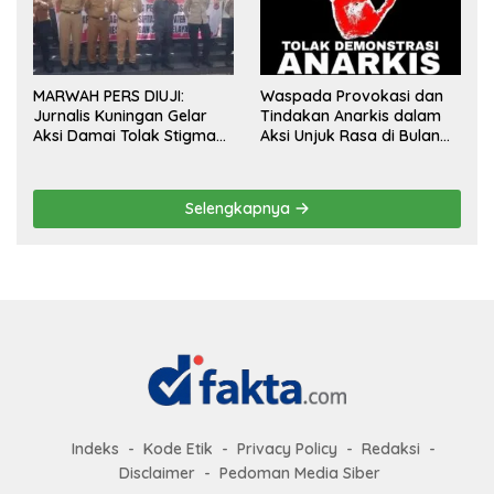
MARWAH PERS DIUJI:
Waspada Provokasi dan
Jurnalis Kuningan Gelar
Tindakan Anarkis dalam
Aksi Damai Tolak Stigma
Aksi Unjuk Rasa di Bulan
“Londo Ireng”, Tegas Minta
Agustus 2026
Presiden Hargai Profesi
Wartawan
Selengkapnya
Indeks
Kode Etik
Privacy Policy
Redaksi
Disclaimer
Pedoman Media Siber