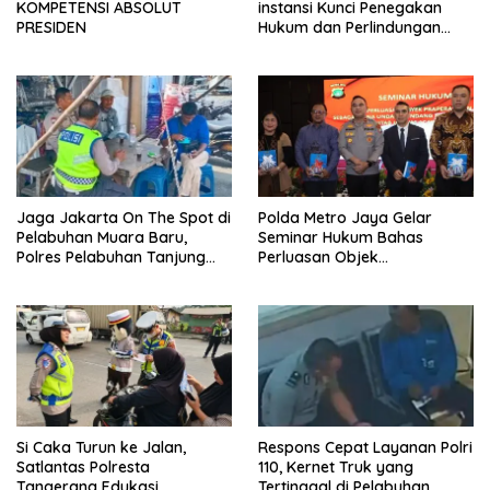
KOMPETENSI ABSOLUT
instansi Kunci Penegakan
PRESIDEN
Hukum dan Perlindungan
Masyarakat, Bea Cukai
Tanjung Priok Gagalkan
Penyelundupan Harley-
Davidson Bekas.
Jaga Jakarta On The Spot di
Polda Metro Jaya Gelar
Pelabuhan Muara Baru,
Seminar Hukum Bahas
Polres Pelabuhan Tanjung
Perluasan Objek
Priok Perkuat Sinergi
Praperadilan dalam KUHAP
Kamtibmas Bersama
Baru
Masyarakat
Si Caka Turun ke Jalan,
Respons Cepat Layanan Polri
Satlantas Polresta
110, Kernet Truk yang
Tangerang Edukasi
Tertinggal di Pelabuhan