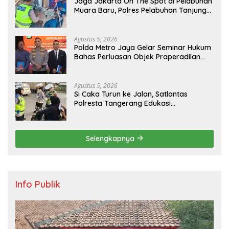
Jaga Jakarta On The Spot di Pelabuhan
Muara Baru, Polres Pelabuhan Tanjung
Priok Perkuat Sinergi Kamtibmas
Bersama Masyarakat
Agustus 5, 2026
Polda Metro Jaya Gelar Seminar Hukum
Bahas Perluasan Objek Praperadilan
dalam KUHAP Baru
Agustus 5, 2026
Si Caka Turun ke Jalan, Satlantas
Polresta Tangerang Edukasi
Pengendara di Titik Rawan Kecelakaan
Selengkapnya
Info Publik