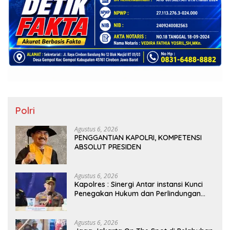
Polri
Agustus 6, 2026
PENGGANTIAN KAPOLRI, KOMPETENSI
ABSOLUT PRESIDEN
Agustus 6, 2026
Kapolres : Sinergi Antar instansi Kunci
Penegakan Hukum dan Perlindungan
Masyarakat, Bea Cukai Tanjung Priok
Gagalkan Penyelundupan Harley-
Davidson Bekas.
Agustus 6, 2026