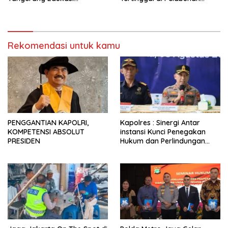
Pengendara di Titik Rawan
Tanjung Priok Berhasil
Kecelakaan
Dipertemukan Kembali
dengan Sopir
Rekomendasi untuk kamu
PENGGANTIAN KAPOLRI,
Kapolres : Sinergi Antar
KOMPETENSI ABSOLUT
instansi Kunci Penegakan
PRESIDEN
Hukum dan Perlindungan
Masyarakat, Bea Cukai
Tanjung Priok Gagalkan
Penyelundupan Harley-
Davidson Bekas.