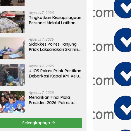
Sembilan Motor
Diamankan di Jakarta
Timur
Agustus 7, 2026
Tingkatkan Kesiapsiagaan
Personel Melalui Latihan
Peningkatan Kemampuan
Dalmas
Agustus 7, 2026
Sidokkes Polres Tanjung
Priok Laksanakan Skrining
Risiko Penyakit Jantung
Koroner bagi Personel
PNPP
Agustus 7, 2026
JJOS Polres Priok Pastikan
Debarkasi Kapal KM. Kelud
dari Batam Berjalan
Aman, Tertib, dan Lancar
Agustus 7, 2026
Meriahkan Final Piala
Presiden 2026, Polresta
Cirebon Gelar Nobar
Persib vs Persebaya dan
Bagi-Bagi Motor Listrik
Selengkapnya