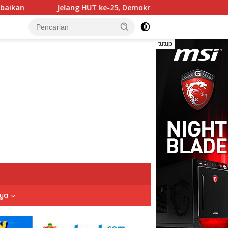
UT ke-25, Demokrat Tegaskan Komitmen Jadi Sahabat Rakyat Le
tutup
nya