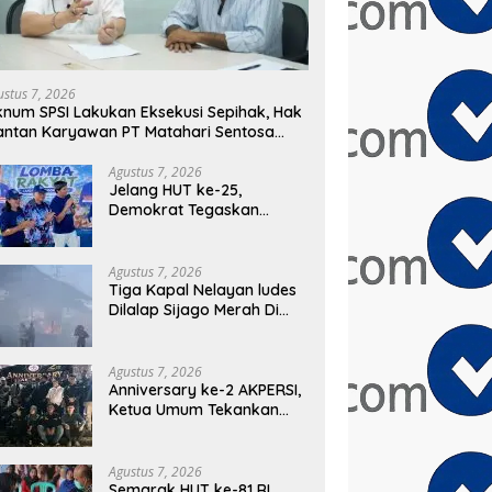
gan Gelar Fun Walk,
Rp.118.237.908.00 Buat Taman
B
r Darah, Pemeriksaan
Kantor Kemewahan yang Tak
M
atan hingga Bakti Sosial
Masuk Akal, Harus
T
Dipertanggungjawabkan
Secara Terbuka!
ustus 7, 2026
num SPSI Lakukan Eksekusi Sepihak, Hak
ntan Karyawan PT Matahari Sentosa
ya Terabaikan
Agustus 7, 2026
Jelang HUT ke-25,
Demokrat Tegaskan
Komitmen Jadi Sahabat
Rakyat Lewat Gerakan
Langit Biru
Agustus 7, 2026
Tiga Kapal Nelayan ludes
Dilalap Sijago Merah Di
Pelabuhan Karangsong
Indramayu
Agustus 7, 2026
Anniversary ke-2 AKPERSI,
Ketua Umum Tekankan
Aksi Sosial Serentak dan
Targetkan Pendaftaran
Konstituen ke Dewan Pers
Agustus 7, 2026
Semarak HUT ke-81 RI,