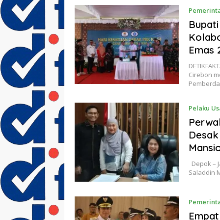
Pemerint
Bupati
Kolabo
Emas 
DETIKFAKT
Cirebon m
Pemberd
Pelaku Us
Perwa
Desak 
Mansi
Depok – Ja
Saladdin 
Pemerint
Empat 