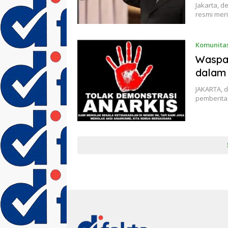
Jakarta, d
resmi meri
Komunita
Waspad
dalam 
JAKARTA, 
pemberita