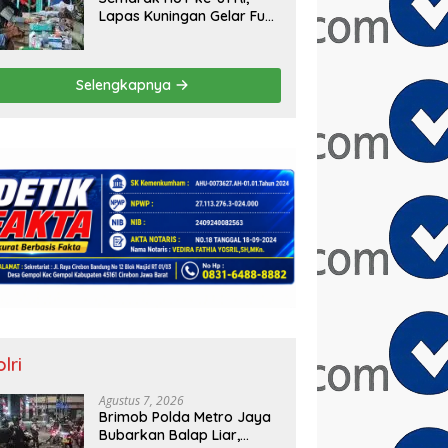
Lapas Kuningan Gelar Fun
Walk, Donor Darah,
Pemeriksaan Kesehatan
hingga Bakti Sosial
Selengkapnya
lri
Agustus 7, 2026
Brimob Polda Metro Jaya
Bubarkan Balap Liar,