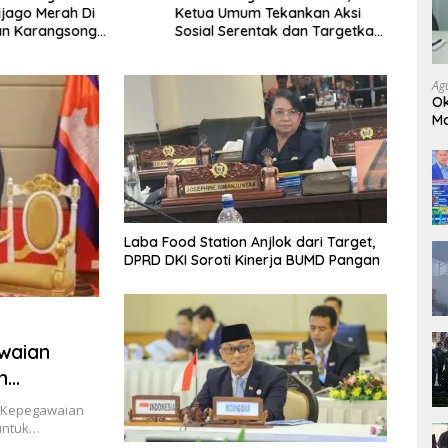
Ketua Umum Tekankan Aksi
Kunin
Sijago Merah Di
Sosial Serentak dan Targetkan
Dono
an Karangsong
Pendaftaran Konstituen ke
Keseh
yu
Dewan Pers
Ag
Ok
Ma
Ja
Laba Food Station Anjlok dari Target,
DPRD DKI Soroti Kinerja BUMD Pangan
waian
n
si ASN
n Kepegawaian
untuk…