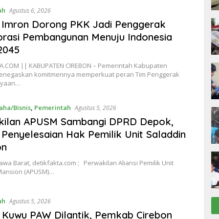
ah
Agustus 6, 2026
 Imron Dorong PKK Jadi Penggerak
rasi Pembangunan Menuju Indonesia
2045
A.COM || KABUPATEN CIREBON – Pemerintah Kabupaten
enegaskan komitmennya memperkuat peran Tim Penggerak
ayaan…
aha/Bisnis
,
Pemerintah
Agustus 5, 2026
kilan APUSM Sambangi DPRD Depok,
Penyelesaian Hak Pemilik Unit Saladdin
on
wa Barat, detikfakta.com ; Perwakilan Aliansi Pemilik Unit
Mansion (APUSM)…
ah
Agustus 5, 2026
Kuwu PAW Dilantik, Pemkab Cirebon