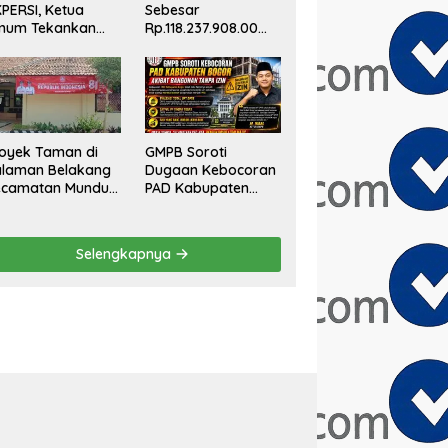
PERSI, Ketua
Sebesar
mum Tekankan
Rp.118.237.908.00
si Sosial Serentak
Buat Taman Kantor
n Targetkan
Kemewahan yang
ndaftaran
Tak Masuk Akal,
nstituen ke
Harus
ewan Pers
Dipertanggungjawa
bkan Secara
oyek Taman di
GMPB Soroti
Terbuka!
alaman Belakang
Dugaan Kebocoran
ecamatan Mundu:
PAD Kabupaten
nggaran Tak
Bogor, Minta
rlihat, Informasi
Evaluasi Total
k Tersedia
Pengawasan
Selengkapnya
Bangunan Tak
Berizin