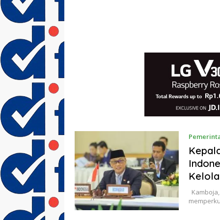
Pemerint
Kepal
Indone
Kelola
Kamboja, 
memperkua