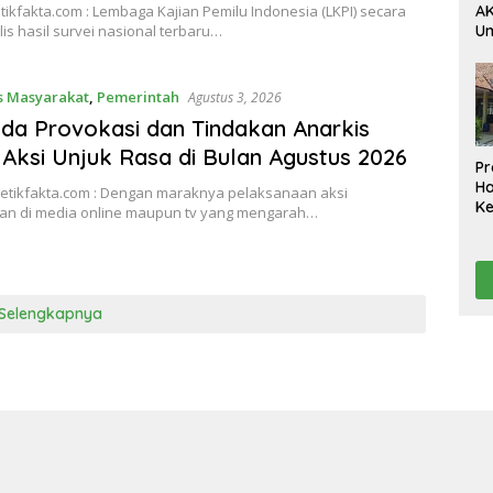
AK
etikfakta.com : Lembaga Kajian Pemilu Indonesia (LKPI) secara
U
lis hasil survei nasional terbaru…
Ak
da
Pe
s Masyarakat
,
Pemerintah
Agustus 3, 2026
Ko
a Provokasi dan Tindakan Anarkis
D
Aksi Unjuk Rasa di Bulan Agustus 2026
Pr
H
detikfakta.com : Dengan maraknya pelaksanaan aksi
K
an di media online maupun tv yang mengarah…
A
Te
Ta
Selengkapnya