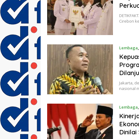
Perkua
DETIKFAKT
Cirebon k
Lembaga
Kepuas
Progra
Dilanj
Jakarta, de
nasional 
Lembaga
Kinerj
Ekonom
Dinila