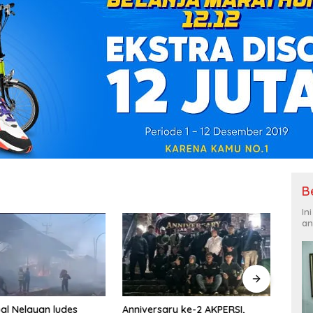
B
In
an
Anniversary ke-2 AKPERSI,
Semar
al Nelayan ludes