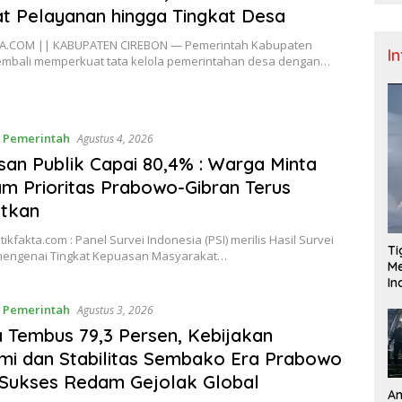
t Pelayanan hingga Tingkat Desa
A.COM || KABUPATEN CIREBON — Pemerintah Kabupaten
I
embali memperkuat tata kelola pemerintahan desa dengan…
,
Pemerintah
Agustus 4, 2026
an Publik Capai 80,4% : Warga Minta
m Prioritas Prabowo-Gibran Terus
utkan
tikfakta.com : Panel Survei Indonesia (PSI) merilis Hasil Survei
Ti
mengenai Tingkat Kepuasan Masyarakat…
Me
I
,
Pemerintah
Agustus 3, 2026
a Tembus 79,3 Persen, Kebijakan
i dan Stabilitas Sembako Era Prabowo
i Sukses Redam Gejolak Global
An