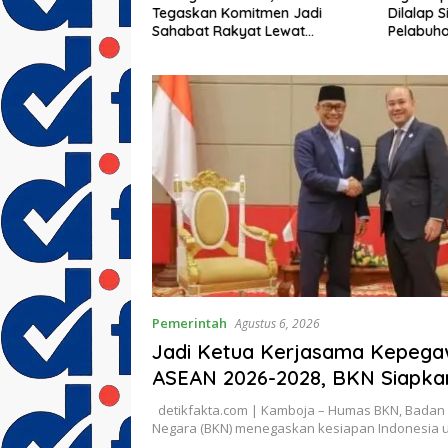
Tegaskan Komitmen Jadi
k Mantan
Dilalap 
Sahabat Rakyat Lewat
T Matahari
Pelabuh
Gerakan Langit Biru
a Terabaikan
Indrama
Pemerintah
Agustus 6, 2026
Jadi Ketua Kerjasama Kepega
ASEAN 2026-2028, BKN Siapka
Indonesia Jadi Pusat Kolabora
detikfakta.com | Kamboja – Humas BKN, Bada
ASEAN
Negara (BKN) menegaskan kesiapan Indonesia 