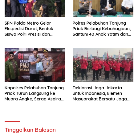
SPN Polda Metro Gelar
Polres Pelabuhan Tanjung
Ekspedisi Darat, Bentuk
Priok Berbagi Kebahagiaan,
Siswa Polri Presisi dan
Santuni 40 Anak Yatim dan
Humanis
Gelar Doa Bersama
Kapolres Pelabuhan Tanjung
Deklarasi Jaga Jakarta
Priok Turun Langsung ke
untuk Indonesia, Elemen
Muara Angke, Serap Aspirasi
Masyarakat Bersatu Jaga
Warga Lewat Jaga Jakarta
Keamanan dan Persatuan
On The Spot
Tinggalkan Balasan