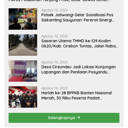
Bersama Masyarakat
Agustus 10, 2026
Polsek Jatiwangi Gelar Sosialisasi Pos
Siskamling Sauyunan: Pererat Sinergi
Polri dan Masyarakat Jaga Keamanan
Desa Sutawangi
Agustus 10, 2026
Sasaran Utama TMMD ke-129 Kodim
0620/Kab. Cirebon Tuntas, Jalan Rabat
Beton Desa Luwung Kencana Selesai
100%
Agustus 10, 2026
Desa Cireundeu Jadi Lokasi Kunjungan
Lapangan dan Penilaian Posyandu
Tingkat Provinsi Banten 2026
Agustus 10, 2026
Harlah ke-28 BPPKB Banten Nasional
Meriah, 30 Ribu Peserta Padati
Pakansari Bogor
Selengkapnya