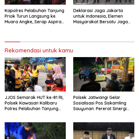
Kapolres Pelabuhan Tanjung
Deklarasi Jaga Jakarta
Priok Turun Langsung ke
untuk Indonesia, Elemen
Muara Angke, Serap Aspirasi
Masyarakat Bersatu Jaga
Warga Lewat Jaga Jakarta
Keamanan dan Persatuan
On The Spot
Rekomendasi untuk kamu
JJOS Semarak HUT ke-81 RI,
Polsek Jatiwangi Gelar
Polsek Kawasan Kalibaru
Sosialisasi Pos Siskamling
Polres Pelabuhan Tanjung
Sauyunan: Pererat Sinergi
Priok, Gelar Gowes Sehat
Polri dan Masyarakat Jaga
Bersama Masyarakat
Keamanan Desa Sutawangi