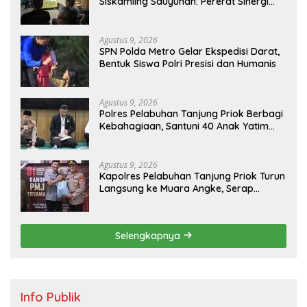
Siskamling Sauyunan: Pererat Sinergi
Polri dan Masyarakat Jaga Keamanan
Desa Sutawangi
Agustus 9, 2026
SPN Polda Metro Gelar Ekspedisi Darat,
Bentuk Siswa Polri Presisi dan Humanis
Agustus 9, 2026
Polres Pelabuhan Tanjung Priok Berbagi
Kebahagiaan, Santuni 40 Anak Yatim
dan Gelar Doa Bersama
Agustus 9, 2026
Kapolres Pelabuhan Tanjung Priok Turun
Langsung ke Muara Angke, Serap
Aspirasi Warga Lewat Jaga Jakarta On
The Spot
Selengkapnya
Info Publik