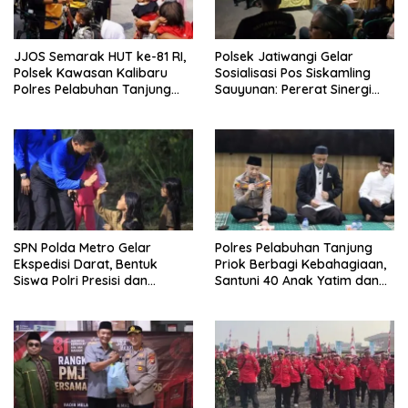
JJOS Semarak HUT ke-81 RI,
Polsek Jatiwangi Gelar
Polsek Kawasan Kalibaru
Sosialisasi Pos Siskamling
Polres Pelabuhan Tanjung
Sauyunan: Pererat Sinergi
Priok, Gelar Gowes Sehat
Polri dan Masyarakat Jaga
Bersama Masyarakat
Keamanan Desa Sutawangi
SPN Polda Metro Gelar
Polres Pelabuhan Tanjung
Ekspedisi Darat, Bentuk
Priok Berbagi Kebahagiaan,
Siswa Polri Presisi dan
Santuni 40 Anak Yatim dan
Humanis
Gelar Doa Bersama