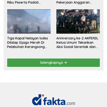
Ribu Peserta Padati
Pekerjaan Anggaran
Pakansari Bogor
Pemeliharaan Jalan Malah
Pasang Selokan,
Rp.581.850.000Juta
Terancam Mubazir!
Tiga Kapal Nelayan ludes
Anniversary ke-2 AKPERSI,
Dilalap Sijago Merah Di
Ketua Umum Tekankan
Pelabuhan Karangsong
Aksi Sosial Serentak dan
Indramayu
Targetkan Pendaftaran
Konstituen ke Dewan Pers
Selengkapnya