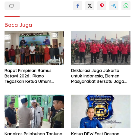
Baca Juga
Rapat Pimpinan Bamus
Deklarasi Jaga Jakarta
Betawi 2026 : Riano
untuk Indonesia, Elemen
Tegaskan Ketua Umum
Masyarakat Bersatu Jaga
Punya Kewenangan Penuh
Keamanan dan Persatuan
Susun Kepengurusan
Kapolres Pelabuhan Tanjung
Ketua DPW Fast Respon