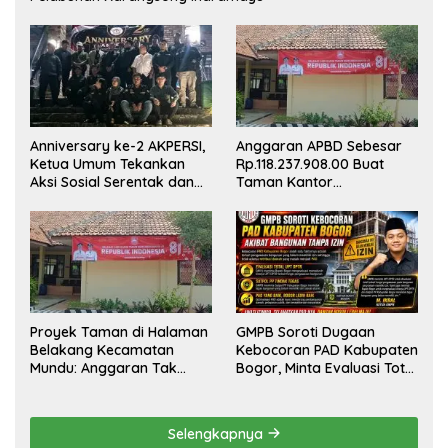
Anniversary ke-2 AKPERSI,
Anggaran APBD Sebesar
Ketua Umum Tekankan
Rp.118.237.908.00 Buat
Aksi Sosial Serentak dan
Taman Kantor
Targetkan Pendaftaran
Kemewahan yang Tak
Konstituen ke Dewan Pers
Masuk Akal, Harus
Dipertanggungjawabkan
Secara Terbuka!
Proyek Taman di Halaman
GMPB Soroti Dugaan
Belakang Kecamatan
Kebocoran PAD Kabupaten
Mundu: Anggaran Tak
Bogor, Minta Evaluasi Total
Terlihat, Informasi Tak
Pengawasan Bangunan
Tersedia
Tak Berizin
Selengkapnya