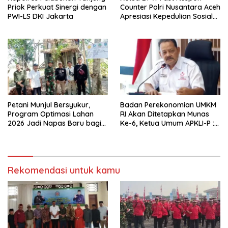
Priok Perkuat Sinergi dengan
Counter Polri Nusantara Aceh
PWI-LS DKI Jakarta
Apresiasi Kepedulian Sosial
Medco kepada Masyarakat
Aceh Timur
Petani Munjul Bersyukur,
Badan Perekonomian UMKM
Program Optimasi Lahan
RI Akan Ditetapkan Munas
2026 Jadi Napas Baru bagi
Ke-6, Ketua Umum APKLI-P :
Pertanian dan Keluarga
Solusi Revolusioner
Rekomendasi untuk kamu