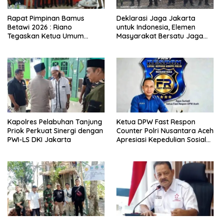
Rapat Pimpinan Bamus
Deklarasi Jaga Jakarta
Betawi 2026 : Riano
untuk Indonesia, Elemen
Tegaskan Ketua Umum
Masyarakat Bersatu Jaga
Punya Kewenangan Penuh
Keamanan dan Persatuan
Susun Kepengurusan
Kapolres Pelabuhan Tanjung
Ketua DPW Fast Respon
Priok Perkuat Sinergi dengan
Counter Polri Nusantara Aceh
PWI-LS DKI Jakarta
Apresiasi Kepedulian Sosial
Medco kepada Masyarakat
Aceh Timur