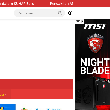
HAP Baru
Perwakilan APUSM Sambangi DPRD Depok, Desa
tutup
nya