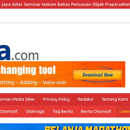
r Seminar Hukum Bahas Perluasan Objek Praperadilan dalam KU
oman Media Siber
Privacy Policy
Redaksi
Tentang Kami
Otomotif
Olahraga
Tag Berita
Berita Otomotif
Lain