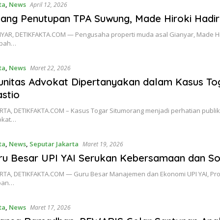
ta
,
News
April 12, 2026
lang Penutupan TPA Suwung, Made Hiroki Hadi
YAR, DETIKFAKTA.COM — Pengusaha properti muda asal Gianyar, Made H
pah…
ta
,
News
Maret 22, 2026
unitas Advokat Dipertanyakan dalam Kasus Toga
astio
RTA, DETIKFAKTA.COM – Kasus Togar Situmorang menjadi perhatian publik
okat…
ta
,
News
,
Seputar Jakarta
Maret 19, 2026
ru Besar UPI YAI Serukan Kebersamaan dan Solida
RTA, DETIKFAKTA.COM — Guru Besar Manajemen dan Ekonomi UPI YAI, Pro
pan…
ta
,
News
Maret 17, 2026