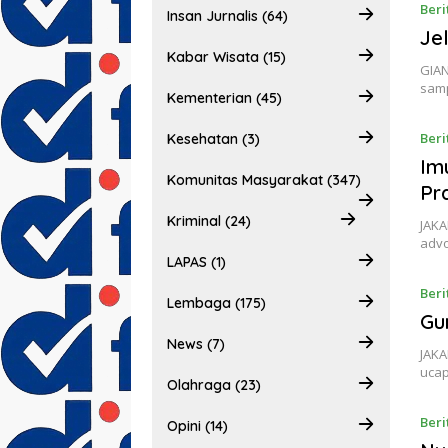
Beri
Insan Jurnalis (64)
Je
Kabar Wisata (15)
GIAN
sam
Kementerian (45)
Beri
Kesehatan (3)
Im
Komunitas Masyarakat (347)
Pr
Kriminal (24)
JAKA
adv
LAPAS (1)
Beri
Lembaga (175)
Gu
News (7)
JAKA
uca
Olahraga (23)
Beri
Opini (14)