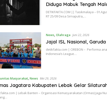
Diduga Mabuk Tengah Ma
DETIKFAKTA.COM || Tasikmalaya – 01.Ag
RT 25/09 Desa Sirnaputra,…
News
,
Olahraga
Juni 22, 2026
Jajal ISL Nasional, Garuda
detikfakta.com | CIREBON – Performa ana
Indonesia’s League…
unitas Masyarakat
,
News
Mei 29, 2026
mas Jagatara Kabupaten Lebak Gelar Silaturah
kfakta.com | Lebak Banten – Organisasi Kemasyarakatan (Ormas) Jaga N
ang…