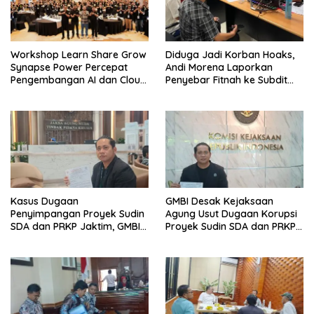
Workshop Learn Share Grow
Diduga Jadi Korban Hoaks,
Synapse Power Percepat
Andi Morena Laporkan
Pengembangan AI dan Cloud
Penyebar Fitnah ke Subdit
Computing Indonesia
Siber Polda Kepri
Kasus Dugaan
GMBI Desak Kejaksaan
Penyimpangan Proyek Sudin
Agung Usut Dugaan Korupsi
SDA dan PRKP Jaktim, GMBI
Proyek Sudin SDA dan PRKP
Adukan Kejari ke JAMWAS
Jakarta Timur