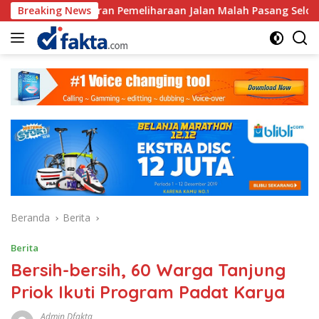
Langsung
ggaran Pemeliharaan Jalan Malah Pasang Selokan, Rp.581.850.
Breaking News
ke
konten
Beranda
Berita
Berita
Bersih-bersih, 60 Warga Tanjung
Priok Ikuti Program Padat Karya
Admin Dfakta