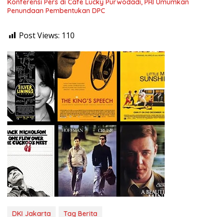
Konferensi Pers di Cafe Lucky Purwodadi, PRI Umumkan
Penundaan Pembentukan DPC
Post Views:
110
DKI Jakarta
Tag Berita