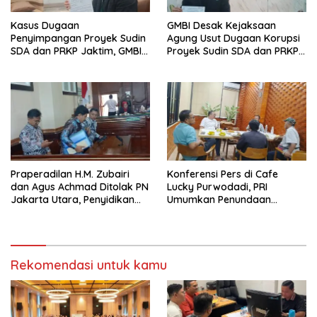
Kasus Dugaan
GMBI Desak Kejaksaan
Penyimpangan Proyek Sudin
Agung Usut Dugaan Korupsi
SDA dan PRKP Jaktim, GMBI
Proyek Sudin SDA dan PRKP
Adukan Kejari ke JAMWAS
Jakarta Timur
Praperadilan H.M. Zubairi
Konferensi Pers di Cafe
dan Agus Achmad Ditolak PN
Lucky Purwodadi, PRI
Jakarta Utara, Penyidikan
Umumkan Penundaan
Polres Metro Jakarta Utara
Pembentukan DPC
Berlanjut
Rekomendasi untuk kamu