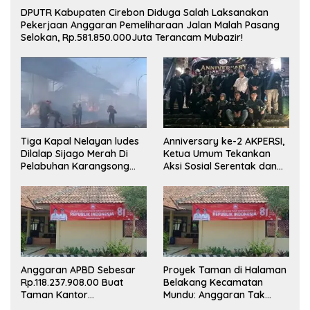
DPUTR Kabupaten Cirebon Diduga Salah Laksanakan
Pekerjaan Anggaran Pemeliharaan Jalan Malah Pasang
Selokan, Rp.581.850.000Juta Terancam Mubazir!
Tiga Kapal Nelayan ludes
Anniversary ke-2 AKPERSI,
Dilalap Sijago Merah Di
Ketua Umum Tekankan
Pelabuhan Karangsong
Aksi Sosial Serentak dan
Indramayu
Targetkan Pendaftaran
Konstituen ke Dewan Pers
Anggaran APBD Sebesar
Proyek Taman di Halaman
Rp.118.237.908.00 Buat
Belakang Kecamatan
Taman Kantor
Mundu: Anggaran Tak
Kemewahan yang Tak
Terlihat, Informasi Tak