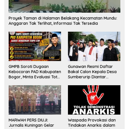
Proyek Taman di Halaman Belakang Kecamatan Mundu:
Anggaran Tak Terlihat, Informasi Tak Tersedia
GMPB Soroti Dugaan
Gunawan Resmi Daftar
Kebocoran PAD Kabupaten
Bakal Calon Kepala Desa
Bogor, Minta Evaluasi Total
Sumberurip Diantar
Pengawasan Bangunan
Keluarga Dan Ratusan
Tak Berizin
Pendukung ke Meja Panitia
MARWAH PERS DIUJI:
Waspada Provokasi dan
Jurnalis Kuningan Gelar
Tindakan Anarkis dalam