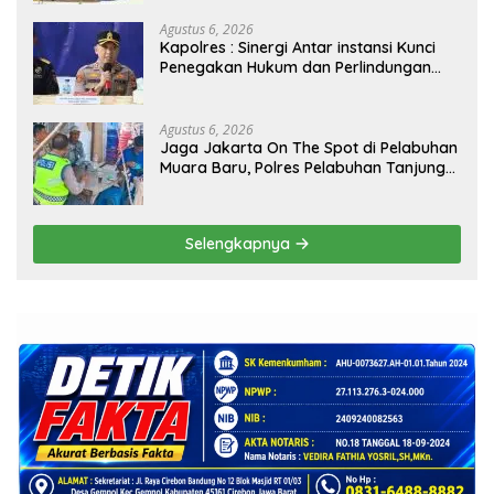
Agustus 6, 2026
Kapolres : Sinergi Antar instansi Kunci
Penegakan Hukum dan Perlindungan
Masyarakat, Bea Cukai Tanjung Priok
Gagalkan Penyelundupan Harley-
Davidson Bekas.
Agustus 6, 2026
Jaga Jakarta On The Spot di Pelabuhan
Muara Baru, Polres Pelabuhan Tanjung
Priok Perkuat Sinergi Kamtibmas
Bersama Masyarakat
Selengkapnya