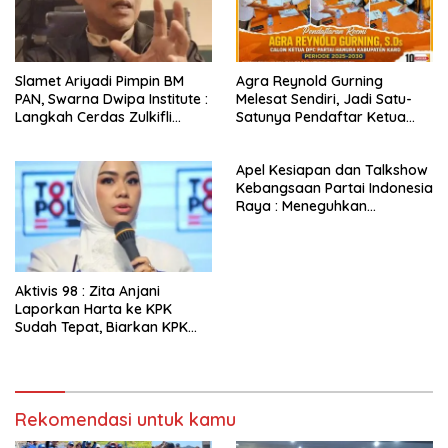
Slamet Ariyadi Pimpin BM
Agra Reynold Gurning
PAN, Swarna Dwipa Institute :
Melesat Sendiri, Jadi Satu-
Langkah Cerdas Zulkifli
Satunya Pendaftar Ketua
Hasan Tatap Pemilu 2029
Hanura Karo
Apel Kesiapan dan Talkshow
Kebangsaan Partai Indonesia
Raya : Meneguhkan
Konsolidasi Organisasi,
Ekonomi Mandiri, dan
Kepemimpinan Berdaulat
Aktivis 98 : Zita Anjani
Laporkan Harta ke KPK
Sudah Tepat, Biarkan KPK
Telusuri Kewajarannya
Rekomendasi untuk kamu