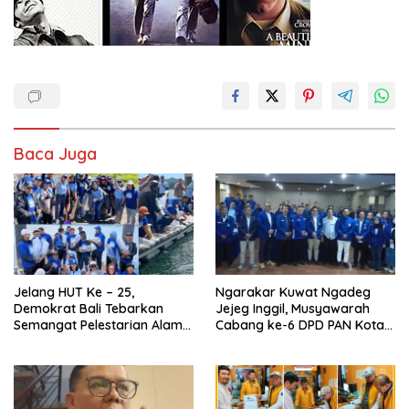
Baca Juga
Jelang HUT Ke – 25,
Ngarakar Kuwat Ngadeg
Demokrat Bali Tebarkan
Jejeg Inggil, Musyawarah
Semangat Pelestarian Alam
Cabang ke-6 DPD PAN Kota
dari Kintamani
Cirebon Perkuat Ikrar Setia
Melayani Rakyat