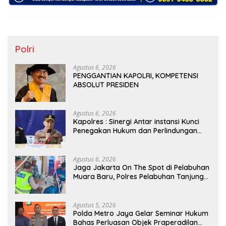
Polri
Agustus 6, 2026
PENGGANTIAN KAPOLRI, KOMPETENSI
ABSOLUT PRESIDEN
Agustus 6, 2026
Kapolres : Sinergi Antar instansi Kunci
Penegakan Hukum dan Perlindungan
Masyarakat, Bea Cukai Tanjung Priok
Gagalkan Penyelundupan Harley-
Davidson Bekas.
Agustus 6, 2026
Jaga Jakarta On The Spot di Pelabuhan
Muara Baru, Polres Pelabuhan Tanjung
Priok Perkuat Sinergi Kamtibmas
Bersama Masyarakat
Agustus 5, 2026
Polda Metro Jaya Gelar Seminar Hukum
Bahas Perluasan Objek Praperadilan