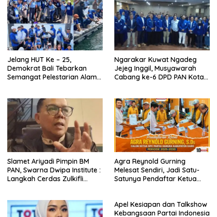
Jelang HUT Ke – 25,
Ngarakar Kuwat Ngadeg
Demokrat Bali Tebarkan
Jejeg Inggil, Musyawarah
Semangat Pelestarian Alam
Cabang ke-6 DPD PAN Kota
dari Kintamani
Cirebon Perkuat Ikrar Setia
Melayani Rakyat
Slamet Ariyadi Pimpin BM
Agra Reynold Gurning
PAN, Swarna Dwipa Institute :
Melesat Sendiri, Jadi Satu-
Langkah Cerdas Zulkifli
Satunya Pendaftar Ketua
Hasan Tatap Pemilu 2029
Hanura Karo
Apel Kesiapan dan Talkshow
Kebangsaan Partai Indonesia