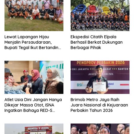
Lewat Lapangan Hijau
Ekspedisi Citatih Elpala
Menjalin Persaudaraan,
Berhasil Berkat Dukungan
Bupati Tegal Ikut Bertanding
Berbagai Pihak
Mini Soccer di Desa
Mangunsaren
Atlet Usia Dini Jangan Hanya
Brimob Metro Jaya Raih
Dikejar Massa Otot, ISNA
Juara Nasional di Kejuaraan
Ingatkan Bahaya RED-S
Perbakin Tahun 2026
Sejak Dini