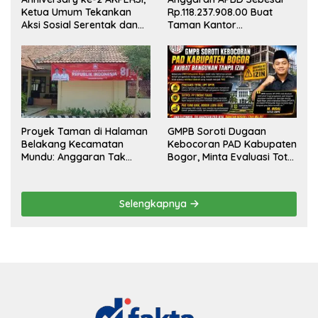
Ketua Umum Tekankan
Rp.118.237.908.00 Buat
Aksi Sosial Serentak dan
Taman Kantor
Targetkan Pendaftaran
Kemewahan yang Tak
Konstituen ke Dewan Pers
Masuk Akal, Harus
Dipertanggungjawabkan
Secara Terbuka!
Proyek Taman di Halaman
GMPB Soroti Dugaan
Belakang Kecamatan
Kebocoran PAD Kabupaten
Mundu: Anggaran Tak
Bogor, Minta Evaluasi Total
Terlihat, Informasi Tak
Pengawasan Bangunan
Tersedia
Tak Berizin
Selengkapnya