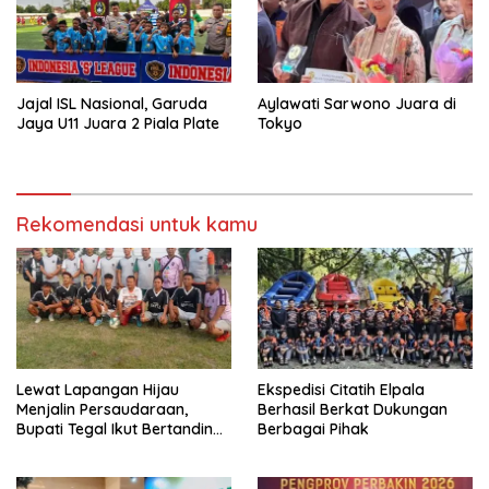
Jajal ISL Nasional, Garuda
Aylawati Sarwono Juara di
Jaya U11 Juara 2 Piala Plate
Tokyo
Rekomendasi untuk kamu
Lewat Lapangan Hijau
Ekspedisi Citatih Elpala
Menjalin Persaudaraan,
Berhasil Berkat Dukungan
Bupati Tegal Ikut Bertanding
Berbagai Pihak
Mini Soccer di Desa
Mangunsaren