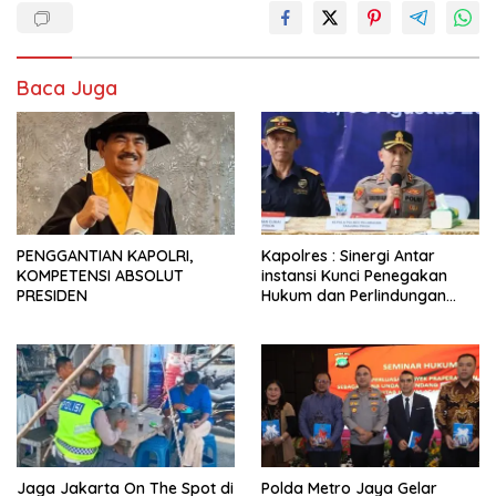
Baca Juga
PENGGANTIAN KAPOLRI,
Kapolres : Sinergi Antar
KOMPETENSI ABSOLUT
instansi Kunci Penegakan
PRESIDEN
Hukum dan Perlindungan
Masyarakat, Bea Cukai
Tanjung Priok Gagalkan
Penyelundupan Harley-
Davidson Bekas.
Jaga Jakarta On The Spot di
Polda Metro Jaya Gelar