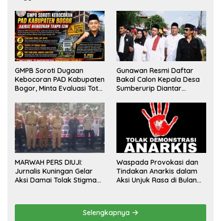
GMPB Soroti Dugaan
Gunawan Resmi Daftar
Kebocoran PAD Kabupaten
Bakal Calon Kepala Desa
Bogor, Minta Evaluasi Total
Sumberurip Diantar
Pengawasan Bangunan
Keluarga Dan Ratusan
Tak Berizin
Pendukung ke Meja Panitia
MARWAH PERS DIUJI:
Waspada Provokasi dan
Jurnalis Kuningan Gelar
Tindakan Anarkis dalam
Aksi Damai Tolak Stigma
Aksi Unjuk Rasa di Bulan
“Londo Ireng”, Tegas Minta
Agustus 2026
Presiden Hargai Profesi
Wartawan
Selengkapnya