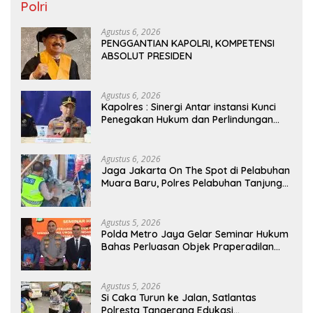
Polri
Agustus 6, 2026
PENGGANTIAN KAPOLRI, KOMPETENSI
ABSOLUT PRESIDEN
Agustus 6, 2026
Kapolres : Sinergi Antar instansi Kunci
Penegakan Hukum dan Perlindungan
Masyarakat, Bea Cukai Tanjung Priok
Gagalkan Penyelundupan Harley-
Davidson Bekas.
Agustus 6, 2026
Jaga Jakarta On The Spot di Pelabuhan
Muara Baru, Polres Pelabuhan Tanjung
Priok Perkuat Sinergi Kamtibmas
Bersama Masyarakat
Agustus 5, 2026
Polda Metro Jaya Gelar Seminar Hukum
Bahas Perluasan Objek Praperadilan
dalam KUHAP Baru
Agustus 5, 2026
Si Caka Turun ke Jalan, Satlantas
Polresta Tangerang Edukasi