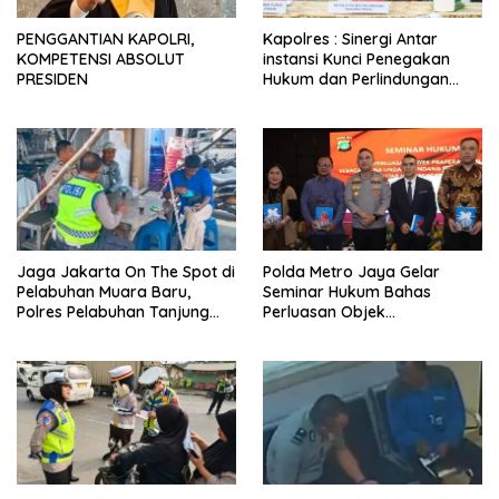
PENGGANTIAN KAPOLRI,
Kapolres : Sinergi Antar
KOMPETENSI ABSOLUT
instansi Kunci Penegakan
PRESIDEN
Hukum dan Perlindungan
Masyarakat, Bea Cukai
Tanjung Priok Gagalkan
Penyelundupan Harley-
Davidson Bekas.
Jaga Jakarta On The Spot di
Polda Metro Jaya Gelar
Pelabuhan Muara Baru,
Seminar Hukum Bahas
Polres Pelabuhan Tanjung
Perluasan Objek
Priok Perkuat Sinergi
Praperadilan dalam KUHAP
Kamtibmas Bersama
Baru
Masyarakat