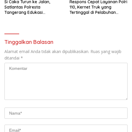
Si Caka Turun ke Jalan,
Respons Cepat Layanan Polri
Satlantas Polresta
110, Kernet Truk yang
Tangerang Edukasi
Tertinggal di Pelabuhan
Pengendara di Titik Rawan
Tanjung Priok Berhasil
Kecelakaan
Dipertemukan Kembali
dengan Sopir
Tinggalkan Balasan
Alamat email Anda tidak akan dipublikasikan.
Ruas yang wajib
ditandai
*