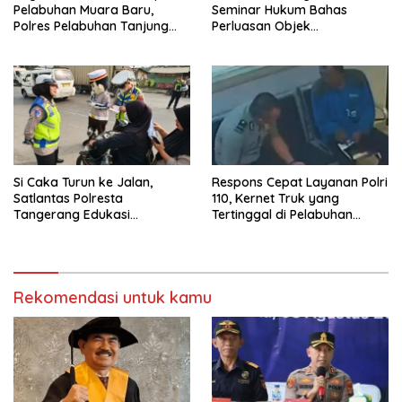
Pelabuhan Muara Baru,
Seminar Hukum Bahas
Polres Pelabuhan Tanjung
Perluasan Objek
Priok Perkuat Sinergi
Praperadilan dalam KUHAP
Kamtibmas Bersama
Baru
Masyarakat
Si Caka Turun ke Jalan,
Respons Cepat Layanan Polri
Satlantas Polresta
110, Kernet Truk yang
Tangerang Edukasi
Tertinggal di Pelabuhan
Pengendara di Titik Rawan
Tanjung Priok Berhasil
Kecelakaan
Dipertemukan Kembali
dengan Sopir
Rekomendasi untuk kamu