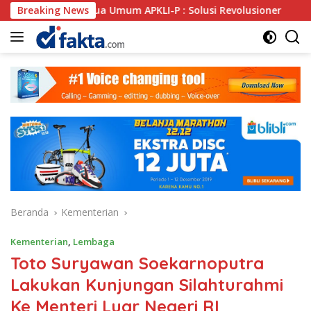
Langsung
ua Umum APKLI-P : Solusi Revolusioner
Breaking News
Oknum SPSI La
ke
konten
Beranda
Kementerian
Kementerian
,
Lembaga
Toto Suryawan Soekarnoputra
Lakukan Kunjungan Silahturahmi
Ke Menteri Luar Negeri RI