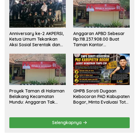
Anniversary ke-2 AKPERSI,
Anggaran APBD Sebesar
Ketua Umum Tekankan
Rp.118.237.908.00 Buat
Aksi Sosial Serentak dan
Taman Kantor
Targetkan Pendaftaran
Kemewahan yang Tak
Konstituen ke Dewan Pers
Masuk Akal, Harus
Dipertanggungjawabkan
Secara Terbuka!
Proyek Taman di Halaman
GMPB Soroti Dugaan
Belakang Kecamatan
Kebocoran PAD Kabupaten
Mundu: Anggaran Tak
Bogor, Minta Evaluasi Total
Terlihat, Informasi Tak
Pengawasan Bangunan
Tersedia
Tak Berizin
Selengkapnya