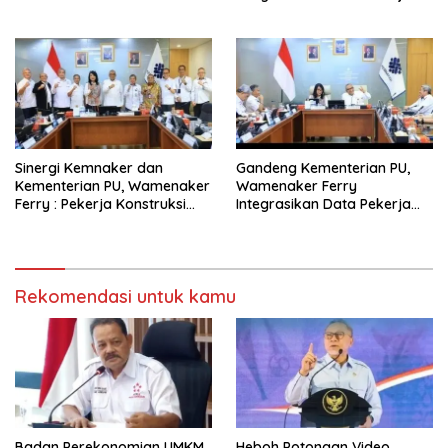
Demi Lindungi Tenaga Lokal
Sinergi Kemnaker dan
Gandeng Kementerian PU,
Kementerian PU, Wamenaker
Wamenaker Ferry
Ferry : Pekerja Konstruksi
Integrasikan Data Pekerja
Lokal Wajib Naik Kelas
Konstruksi Demi Lindungi
Tenaga Lokal
Rekomendasi untuk kamu
Badan Perekonomian UMKM
Heboh Potongan Video