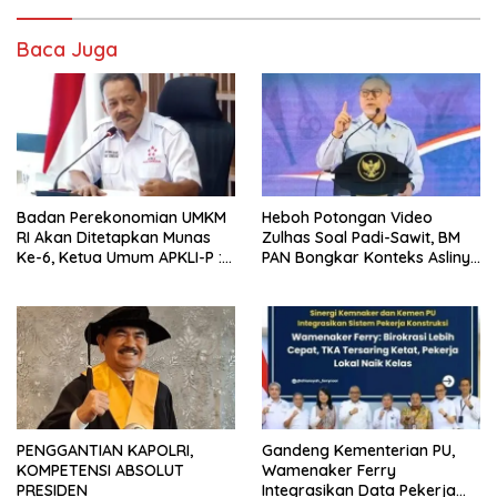
Baca Juga
Badan Perekonomian UMKM
Heboh Potongan Video
RI Akan Ditetapkan Munas
Zulhas Soal Padi-Sawit, BM
Ke-6, Ketua Umum APKLI-P :
PAN Bongkar Konteks Aslinya
Solusi Revolusioner
yang Disembunyikan
PENGGANTIAN KAPOLRI,
Gandeng Kementerian PU,
KOMPETENSI ABSOLUT
Wamenaker Ferry
PRESIDEN
Integrasikan Data Pekerja