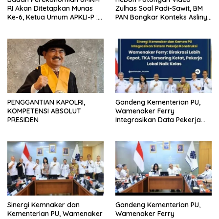
RI Akan Ditetapkan Munas
Zulhas Soal Padi-Sawit, BM
Ke-6, Ketua Umum APKLI-P :
PAN Bongkar Konteks Aslinya
Solusi Revolusioner
yang Disembunyikan
PENGGANTIAN KAPOLRI,
Gandeng Kementerian PU,
KOMPETENSI ABSOLUT
Wamenaker Ferry
PRESIDEN
Integrasikan Data Pekerja
Demi Lindungi Tenaga Lokal
Sinergi Kemnaker dan
Gandeng Kementerian PU,
Kementerian PU, Wamenaker
Wamenaker Ferry