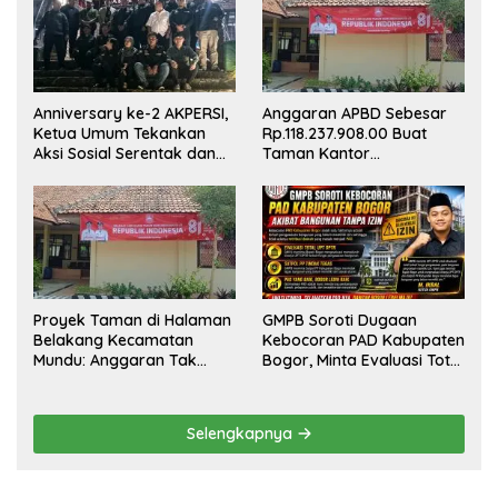
Anniversary ke-2 AKPERSI,
Anggaran APBD Sebesar
Ketua Umum Tekankan
Rp.118.237.908.00 Buat
Aksi Sosial Serentak dan
Taman Kantor
Targetkan Pendaftaran
Kemewahan yang Tak
Konstituen ke Dewan Pers
Masuk Akal, Harus
Dipertanggungjawabkan
Secara Terbuka!
Proyek Taman di Halaman
GMPB Soroti Dugaan
Belakang Kecamatan
Kebocoran PAD Kabupaten
Mundu: Anggaran Tak
Bogor, Minta Evaluasi Total
Terlihat, Informasi Tak
Pengawasan Bangunan
Tersedia
Tak Berizin
Selengkapnya