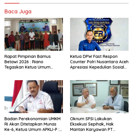
Baca Juga
Rapat Pimpinan Bamus
Ketua DPW Fast Respon
Betawi 2026 : Riano
Counter Polri Nusantara Aceh
Tegaskan Ketua Umum
Apresiasi Kepedulian Sosial
Punya Kewenangan Penuh
Medco kepada Masyarakat
Susun Kepengurusan
Aceh Timur
Badan Perekonomian UMKM
Oknum SPSI Lakukan
RI Akan Ditetapkan Munas
Eksekusi Sepihak, Hak
Ke-6, Ketua Umum APKLI-P :
Mantan Karyawan PT