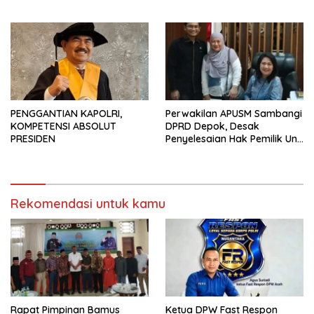
Solusi Revolusioner
Matahari Sentosa Jaya
Terabaikan
PENGGANTIAN KAPOLRI,
Perwakilan APUSM Sambangi
KOMPETENSI ABSOLUT
DPRD Depok, Desak
PRESIDEN
Penyelesaian Hak Pemilik Unit
Saladdin Mansion
Rekomendasi untuk kamu
Rapat Pimpinan Bamus
Ketua DPW Fast Respon