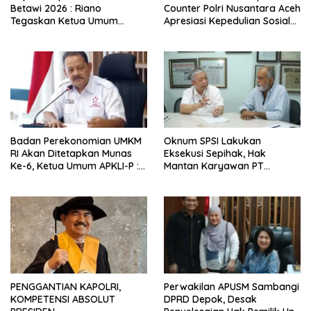
Betawi 2026 : Riano
Counter Polri Nusantara Aceh
Tegaskan Ketua Umum
Apresiasi Kepedulian Sosial
Punya Kewenangan Penuh
Medco kepada Masyarakat
Susun Kepengurusan
Aceh Timur
Badan Perekonomian UMKM
Oknum SPSI Lakukan
RI Akan Ditetapkan Munas
Eksekusi Sepihak, Hak
Ke-6, Ketua Umum APKLI-P :
Mantan Karyawan PT
Solusi Revolusioner
Matahari Sentosa Jaya
Terabaikan
PENGGANTIAN KAPOLRI,
Perwakilan APUSM Sambangi
KOMPETENSI ABSOLUT
DPRD Depok, Desak