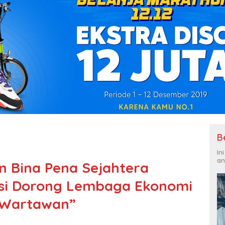
B
In
an
n Bina Pena Sejahtera
rasi Dorong Lembaga Ekonomi
 Wartawan”