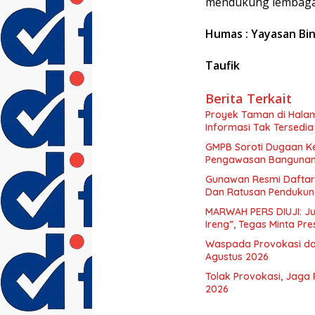
mendukung lembaga
Humas : Yayasan Bi
Taufik
Berita Terkait
Proyek Taman di Halam
Informasi Tak Tersedia
GMPB Soroti Dugaan Ke
Pengawasan Bangunan 
Gunawan Resmi Daftar 
Dan Ratusan Pendukung
MARWAH PERS DIUJI: Ju
Ireng”, Tegas Minta Pr
Waspada Provokasi dan
Agustus 2026
Tolak Provokasi, Jaga 
2026