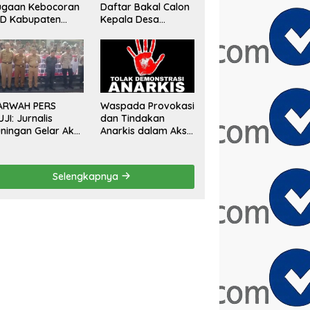
ugaan Kebocoran
Daftar Bakal Calon
AD Kabupaten
Kepala Desa
gor, Minta
Sumberurip Diantar
aluasi Total
Keluarga Dan
engawasan
Ratusan Pendukung
angunan Tak
ke Meja Panitia
rizin
ARWAH PERS
Waspada Provokasi
UJI: Jurnalis
dan Tindakan
ningan Gelar Aksi
Anarkis dalam Aksi
mai Tolak Stigma
Unjuk Rasa di Bulan
ondo Ireng”,
Agustus 2026
gas Minta
Selengkapnya
esiden Hargai
ofesi Wartawan