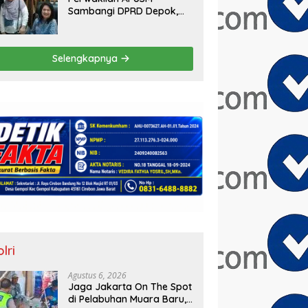
Sambangi DPRD Depok,
Desak Penyelesaian Hak
Pemilik Unit Saladdin
Mansion
Selengkapnya
lri
Agustus 6, 2026
Jaga Jakarta On The Spot
di Pelabuhan Muara Baru,