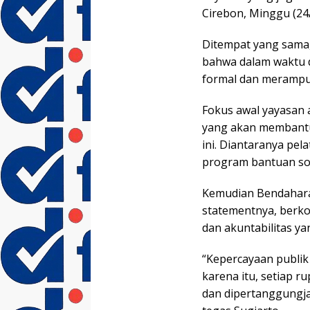
Cirebon, Minggu (24/
Ditempat yang sama,
bahwa dalam waktu d
formal dan merampu
Fokus awal yayasan
yang akan membant
ini. Diantaranya pel
program bantuan sos
Kemudian Bendahara 
statementnya, berk
dan akuntabilitas ya
“Kepercayaan publik
karena itu, setiap r
dan dipertanggungj