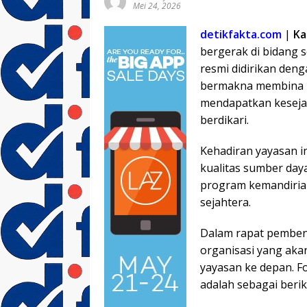
Mei 24, 2026
detikfakta.com
|
Ka
bergerak di bidang 
resmi didirikan den
bermakna membina p
mendapatkan kesejah
berdikari.
Kehadiran yayasan i
kualitas sumber daya
program kemandiria
sejahtera.
Dalam rapat pembent
organisasi yang aka
yayasan ke depan. F
adalah sebagai berik