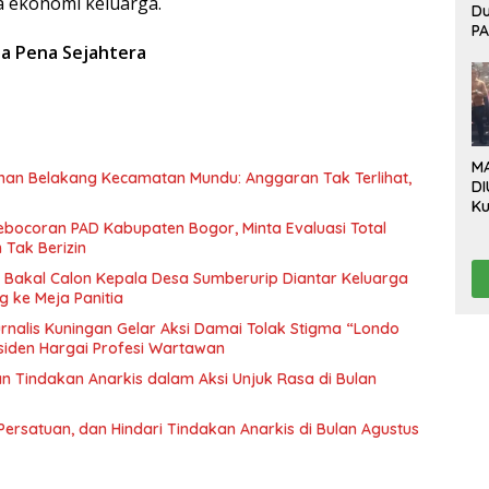
 ekonomi keluarga.
D
P
Bo
na Pena Sejahtera
Ev
P
B
Be
M
an Belakang Kecamatan Mundu: Anggaran Tak Terlihat,
DI
Ku
Da
bocoran PAD Kabupaten Bogor, Minta Evaluasi Total
“L
Tak Berizin
Te
Bakal Calon Kepala Desa Sumberurip Diantar Keluarga
Pr
 ke Meja Panitia
Pr
rnalis Kuningan Gelar Aksi Damai Tolak Stigma “Londo
esiden Hargai Profesi Wartawan
 Tindakan Anarkis dalam Aksi Unjuk Rasa di Bulan
Persatuan, dan Hindari Tindakan Anarkis di Bulan Agustus