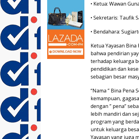
• Ketua: Wawan Gun
• Sekretaris: Taufik S
• Bendahara: Sugiar
Ketua Yayasan Bina
bahwa pendirian yay
terhadap keluarga 
pendidikan dan kese
sebagian besar masy
“Nama ” Bina Pena Se
kemampuan, gagasan,
dengan ” pena” seba
lebih mandiri dan s
program yang berda
untuk keluarga besa
Yayasan yang juga m