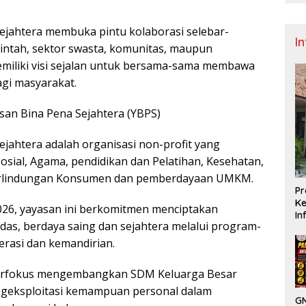
ejahtera membuka pintu kolaborasi selebar-
I
intah, sektor swasta, komunitas, maupun
miliki visi sejalan untuk bersama-sama membawa
agi masyarakat.
asan Bina Pena Sejahtera (YBPS)
ejahtera adalah organisasi non-profit yang
osial, Agama, pendidikan dan Pelatihan, Kesehatan,
rlindungan Konsumen dan pemberdayaan UMKM.
Pr
Ke
2026, yayasan ini berkomitmen menciptakan
In
das, berdaya saing dan sejahtera melalui program-
erasi dan kemandirian.
berfokus mengembangkan SDM Keluarga Besar
geksploitasi kemampuan personal dalam
GM