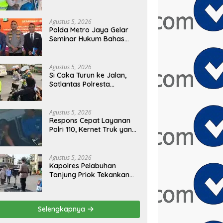
Polres Pelabuhan Tanjung
Priok Perkuat Sinergi
Kamtibmas Bersama
Agustus 5, 2026
Masyarakat
Polda Metro Jaya Gelar
Seminar Hukum Bahas
Perluasan Objek
Praperadilan dalam
KUHAP Baru
Agustus 5, 2026
Si Caka Turun ke Jalan,
Satlantas Polresta
Tangerang Edukasi
Pengendara di Titik Rawan
Kecelakaan
Agustus 5, 2026
Respons Cepat Layanan
Polri 110, Kernet Truk yang
Tertinggal di Pelabuhan
Tanjung Priok Berhasil
Dipertemukan Kembali
Agustus 5, 2026
dengan Sopir
Kapolres Pelabuhan
Tanjung Priok Tekankan
Disiplin, Integritas, dan
Komitmen Anti Narkoba
Saat Pimpin Apel Pagi
Selengkapnya
Personel