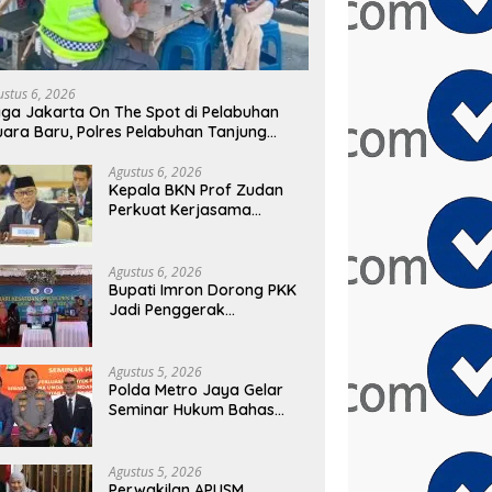
ustus 6, 2026
ga Jakarta On The Spot di Pelabuhan
ara Baru, Polres Pelabuhan Tanjung
iok Perkuat Sinergi Kamtibmas Bersama
asyarakat
Agustus 6, 2026
Kepala BKN Prof Zudan
Perkuat Kerjasama
Indonesia – Kamboja
untuk Kemajuan Tata
Kelola ASN di ASEAN
Agustus 6, 2026
Bupati Imron Dorong PKK
Jadi Penggerak
Kolaborasi Pembangunan
Menuju Indonesia Emas
2045
Agustus 5, 2026
Polda Metro Jaya Gelar
Seminar Hukum Bahas
Perluasan Objek
Praperadilan dalam
KUHAP Baru
Agustus 5, 2026
Perwakilan APUSM