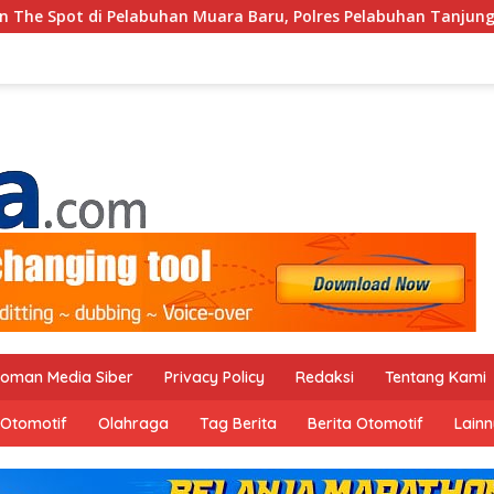
uara Baru, Polres Pelabuhan Tanjung Priok Perkuat Sinergi K
oman Media Siber
Privacy Policy
Redaksi
Tentang Kami
Otomotif
Olahraga
Tag Berita
Berita Otomotif
Lain