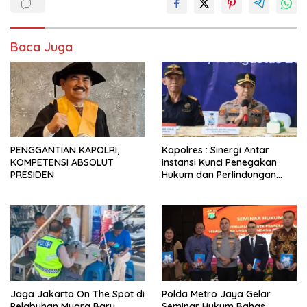
Baca Juga
PENGGANTIAN KAPOLRI,
Kapolres : Sinergi Antar
KOMPETENSI ABSOLUT
instansi Kunci Penegakan
PRESIDEN
Hukum dan Perlindungan
Masyarakat, Bea Cukai
Tanjung Priok Gagalkan
Penyelundupan Harley-
Davidson Bekas.
Jaga Jakarta On The Spot di
Polda Metro Jaya Gelar
Pelabuhan Muara Baru,
Seminar Hukum Bahas