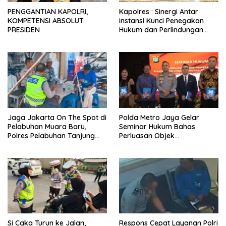
PENGGANTIAN KAPOLRI,
Kapolres : Sinergi Antar
KOMPETENSI ABSOLUT
instansi Kunci Penegakan
PRESIDEN
Hukum dan Perlindungan
Masyarakat, Bea Cukai
Tanjung Priok Gagalkan
Penyelundupan Harley-
Davidson Bekas.
Jaga Jakarta On The Spot di
Polda Metro Jaya Gelar
Pelabuhan Muara Baru,
Seminar Hukum Bahas
Polres Pelabuhan Tanjung
Perluasan Objek
Priok Perkuat Sinergi
Praperadilan dalam KUHAP
Kamtibmas Bersama
Baru
Masyarakat
Si Caka Turun ke Jalan,
Respons Cepat Layanan Polri