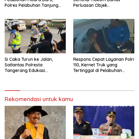
Polres Pelabuhan Tanjung
Perluasan Objek
Priok Perkuat Sinergi
Praperadilan dalam KUHAP
Kamtibmas Bersama
Baru
Masyarakat
Si Caka Turun ke Jalan,
Respons Cepat Layanan Polri
Satlantas Polresta
110, Kernet Truk yang
Tangerang Edukasi
Tertinggal di Pelabuhan
Pengendara di Titik Rawan
Tanjung Priok Berhasil
Kecelakaan
Dipertemukan Kembali
dengan Sopir
Rekomendasi untuk kamu