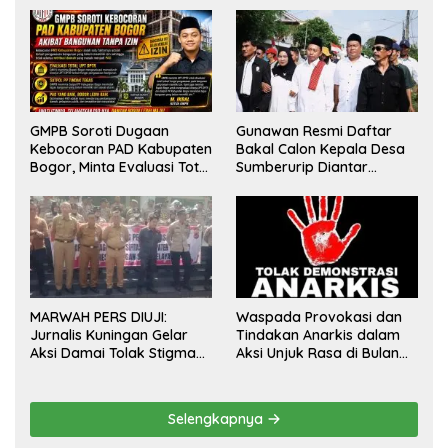
GMPB Soroti Dugaan
Gunawan Resmi Daftar
Kebocoran PAD Kabupaten
Bakal Calon Kepala Desa
Bogor, Minta Evaluasi Total
Sumberurip Diantar
Pengawasan Bangunan
Keluarga Dan Ratusan
Tak Berizin
Pendukung ke Meja Panitia
MARWAH PERS DIUJI:
Waspada Provokasi dan
Jurnalis Kuningan Gelar
Tindakan Anarkis dalam
Aksi Damai Tolak Stigma
Aksi Unjuk Rasa di Bulan
“Londo Ireng”, Tegas Minta
Agustus 2026
Presiden Hargai Profesi
Wartawan
Selengkapnya