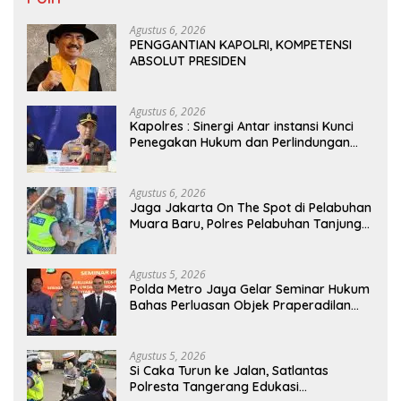
Agustus 6, 2026
PENGGANTIAN KAPOLRI, KOMPETENSI
ABSOLUT PRESIDEN
Agustus 6, 2026
Kapolres : Sinergi Antar instansi Kunci
Penegakan Hukum dan Perlindungan
Masyarakat, Bea Cukai Tanjung Priok
Gagalkan Penyelundupan Harley-
Davidson Bekas.
Agustus 6, 2026
Jaga Jakarta On The Spot di Pelabuhan
Muara Baru, Polres Pelabuhan Tanjung
Priok Perkuat Sinergi Kamtibmas
Bersama Masyarakat
Agustus 5, 2026
Polda Metro Jaya Gelar Seminar Hukum
Bahas Perluasan Objek Praperadilan
dalam KUHAP Baru
Agustus 5, 2026
Si Caka Turun ke Jalan, Satlantas
Polresta Tangerang Edukasi