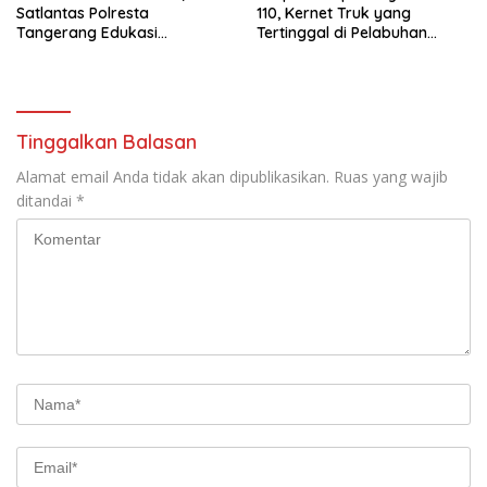
Satlantas Polresta
110, Kernet Truk yang
Tangerang Edukasi
Tertinggal di Pelabuhan
Pengendara di Titik Rawan
Tanjung Priok Berhasil
Kecelakaan
Dipertemukan Kembali
dengan Sopir
Tinggalkan Balasan
Alamat email Anda tidak akan dipublikasikan.
Ruas yang wajib
ditandai
*