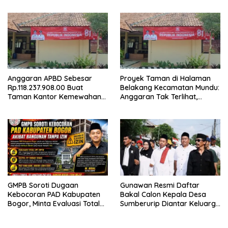
Konstituen ke Dewan Pers
Anggaran APBD Sebesar
Proyek Taman di Halaman
Rp.118.237.908.00 Buat
Belakang Kecamatan Mundu:
Taman Kantor Kemewahan
Anggaran Tak Terlihat,
yang Tak Masuk Akal, Harus
Informasi Tak Tersedia
Dipertanggungjawabkan
Secara Terbuka!
GMPB Soroti Dugaan
Gunawan Resmi Daftar
Kebocoran PAD Kabupaten
Bakal Calon Kepala Desa
Bogor, Minta Evaluasi Total
Sumberurip Diantar Keluarga
Pengawasan Bangunan Tak
Dan Ratusan Pendukung ke
Berizin
Meja Panitia