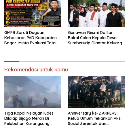
GMPB Soroti Dugaan
Gunawan Resmi Daftar
Kebocoran PAD Kabupaten
Bakal Calon Kepala Desa
Bogor, Minta Evaluasi Total
Sumberurip Diantar Keluarga
Pengawasan Bangunan Tak
Dan Ratusan Pendukung ke
Berizin
Meja Panitia
Rekomendasi untuk kamu
Tiga Kapal Nelayan ludes
Anniversary ke-2 AKPERSI,
Dilalap Sijago Merah Di
Ketua Umum Tekankan Aksi
Pelabuhan Karangsong
Sosial Serentak dan
Indramayu
Targetkan Pendaftaran