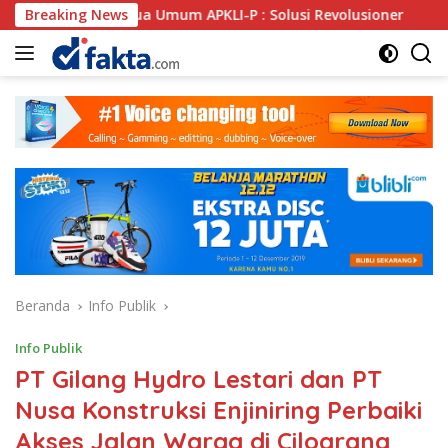
Langsung
etua Umum APKLI-P : Solusi Revolusioner
Breaking News
Oknum SPSI 
ke
konten
Beranda
Info Publik
Info Publik
PT Gilang Hydro Lestari dan PT
Nusa Konstruksi Enjiniring Perbaiki
Akses Jalan Warga di Cilograng