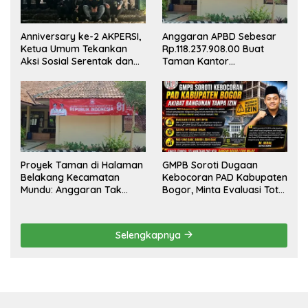
Anniversary ke-2 AKPERSI,
Anggaran APBD Sebesar
Ketua Umum Tekankan
Rp.118.237.908.00 Buat
Aksi Sosial Serentak dan
Taman Kantor
Targetkan Pendaftaran
Kemewahan yang Tak
Konstituen ke Dewan Pers
Masuk Akal, Harus
Dipertanggungjawabkan
Secara Terbuka!
Proyek Taman di Halaman
GMPB Soroti Dugaan
Belakang Kecamatan
Kebocoran PAD Kabupaten
Mundu: Anggaran Tak
Bogor, Minta Evaluasi Total
Terlihat, Informasi Tak
Pengawasan Bangunan
Tersedia
Tak Berizin
Selengkapnya