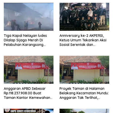
Tiga Kapal Nelayan ludes
Anniversary ke-2 AKPERSI,
Dilalap Sijago Merah Di
Ketua Umum Tekankan Aksi
Pelabuhan Karangsong
Sosial Serentak dan
Indramayu
Targetkan Pendaftaran
Konstituen ke Dewan Pers
Anggaran APBD Sebesar
Proyek Taman di Halaman
Rp.118.237.908.00 Buat
Belakang Kecamatan Mundu:
Taman Kantor Kemewahan
Anggaran Tak Terlihat,
yang Tak Masuk Akal, Harus
Informasi Tak Tersedia
Dipertanggungjawabkan
Secara Terbuka!