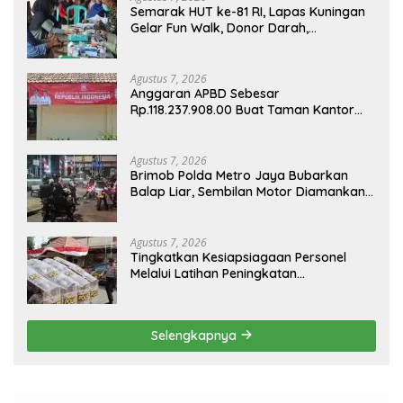
Semarak HUT ke-81 RI, Lapas Kuningan
Gelar Fun Walk, Donor Darah,
Pemeriksaan Kesehatan hingga Bakti
Sosial
Agustus 7, 2026
Anggaran APBD Sebesar
Rp.118.237.908.00 Buat Taman Kantor
Kemewahan yang Tak Masuk Akal,
Harus Dipertanggungjawabkan Secara
Terbuka!
Agustus 7, 2026
Brimob Polda Metro Jaya Bubarkan
Balap Liar, Sembilan Motor Diamankan
di Jakarta Timur
Agustus 7, 2026
Tingkatkan Kesiapsiagaan Personel
Melalui Latihan Peningkatan
Kemampuan Dalmas
Selengkapnya