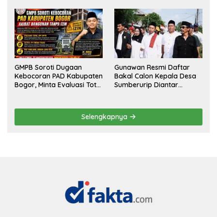
Kemewahan yang Tak
Terlihat, Informasi Tak
Masuk Akal, Harus
Tersedia
Dipertanggungjawabkan
Secara Terbuka!
GMPB Soroti Dugaan
Gunawan Resmi Daftar
Kebocoran PAD Kabupaten
Bakal Calon Kepala Desa
Bogor, Minta Evaluasi Total
Sumberurip Diantar
Pengawasan Bangunan
Keluarga Dan Ratusan
Tak Berizin
Pendukung ke Meja Panitia
Selengkapnya