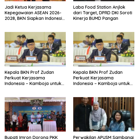
Jadi Ketua Kerjasama
Laba Food Station Anjlok
Kepegawaian ASEAN 2026-
dari Target, DPRD DKI Soroti
2028, BKN Siapkan Indonesia
Kinerja BUMD Pangan
Jadi Pusat Kolaborasi ASN
ASEAN
Kepala BKN Prof Zudan
Kepala BKN Prof Zudan
Perkuat Kerjasama
Perkuat Kerjasama
Indonesia – Kamboja untuk
Indonesia – Kamboja untuk
Kemajuan Tata Kelola ASN di
Kemajuan Tata Kelola ASN di
ASEAN
ASEAN
Bupati Imron Dorong PKK
Perwakilan APUSM Sambangi