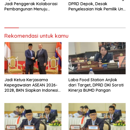
Jadi Penggerak Kolaborasi
DPRD Depok, Desak
Pembangunan Menuju
Penyelesaian Hak Pemilik Unit
Indonesia Emas 2045
Saladdin Mansion
Rekomendasi untuk kamu
Jadi Ketua Kerjasama
Laba Food Station Anjlok
Kepegawaian ASEAN 2026-
dari Target, DPRD DKI Soroti
2028, BKN Siapkan Indonesia
Kinerja BUMD Pangan
Jadi Pusat Kolaborasi ASN
ASEAN