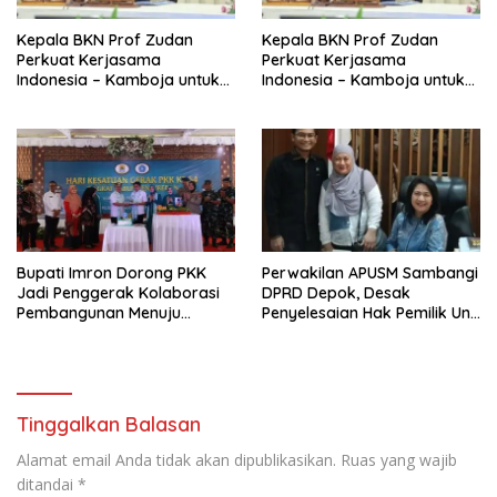
Kepala BKN Prof Zudan
Kepala BKN Prof Zudan
Perkuat Kerjasama
Perkuat Kerjasama
Indonesia – Kamboja untuk
Indonesia – Kamboja untuk
Kemajuan Tata Kelola ASN di
Kemajuan Tata Kelola ASN di
ASEAN
ASEAN
Bupati Imron Dorong PKK
Perwakilan APUSM Sambangi
Jadi Penggerak Kolaborasi
DPRD Depok, Desak
Pembangunan Menuju
Penyelesaian Hak Pemilik Unit
Indonesia Emas 2045
Saladdin Mansion
Tinggalkan Balasan
Alamat email Anda tidak akan dipublikasikan.
Ruas yang wajib
ditandai
*