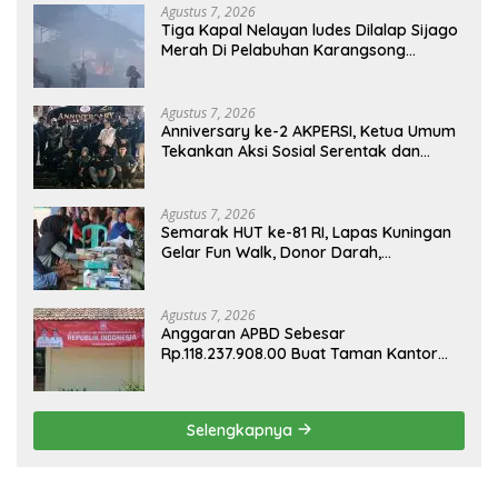
Agustus 7, 2026
Tiga Kapal Nelayan ludes Dilalap Sijago
Merah Di Pelabuhan Karangsong
Indramayu
Agustus 7, 2026
Anniversary ke-2 AKPERSI, Ketua Umum
Tekankan Aksi Sosial Serentak dan
Targetkan Pendaftaran Konstituen ke
Dewan Pers
Agustus 7, 2026
Semarak HUT ke-81 RI, Lapas Kuningan
Gelar Fun Walk, Donor Darah,
Pemeriksaan Kesehatan hingga Bakti
Sosial
Agustus 7, 2026
Anggaran APBD Sebesar
Rp.118.237.908.00 Buat Taman Kantor
Kemewahan yang Tak Masuk Akal,
Harus Dipertanggungjawabkan Secara
Terbuka!
Selengkapnya