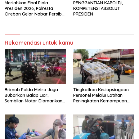
Meriahkan Final Piala
PENGGANTIAN KAPOLRI,
Presiden 2026, Polresta
KOMPETENSI ABSOLUT
Cirebon Gelar Nobar Persib
PRESIDEN
vs Persebaya dan Bagi-Bagi
Motor Listrik
Rekomendasi untuk kamu
Brimob Polda Metro Jaya
Tingkatkan Kesiapsiagaan
Bubarkan Balap Liar,
Personel Melalui Latihan
Sembilan Motor Diamankan
Peningkatan Kemampuan
di Jakarta Timur
Dalmas