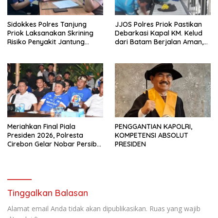
Sidokkes Polres Tanjung
JJOS Polres Priok Pastikan
Priok Laksanakan Skrining
Debarkasi Kapal KM. Kelud
Risiko Penyakit Jantung
dari Batam Berjalan Aman,
Koroner bagi Personel PNPP
Tertib, dan Lancar
Meriahkan Final Piala
PENGGANTIAN KAPOLRI,
Presiden 2026, Polresta
KOMPETENSI ABSOLUT
Cirebon Gelar Nobar Persib
PRESIDEN
vs Persebaya dan Bagi-Bagi
Motor Listrik
Tinggalkan Balasan
Alamat email Anda tidak akan dipublikasikan.
Ruas yang wajib