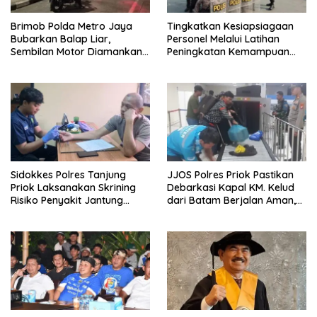
Brimob Polda Metro Jaya
Tingkatkan Kesiapsiagaan
Bubarkan Balap Liar,
Personel Melalui Latihan
Sembilan Motor Diamankan
Peningkatan Kemampuan
di Jakarta Timur
Dalmas
Sidokkes Polres Tanjung
JJOS Polres Priok Pastikan
Priok Laksanakan Skrining
Debarkasi Kapal KM. Kelud
Risiko Penyakit Jantung
dari Batam Berjalan Aman,
Koroner bagi Personel PNPP
Tertib, dan Lancar