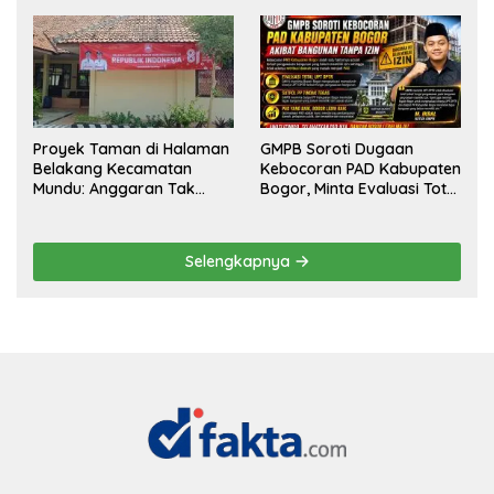
Targetkan Pendaftaran
Kemewahan yang Tak
Konstituen ke Dewan Pers
Masuk Akal, Harus
Dipertanggungjawabkan
Secara Terbuka!
Proyek Taman di Halaman
GMPB Soroti Dugaan
Belakang Kecamatan
Kebocoran PAD Kabupaten
Mundu: Anggaran Tak
Bogor, Minta Evaluasi Total
Terlihat, Informasi Tak
Pengawasan Bangunan
Tersedia
Tak Berizin
Selengkapnya