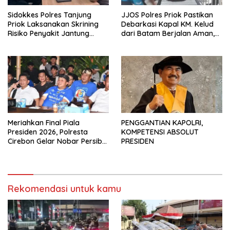
Sidokkes Polres Tanjung
JJOS Polres Priok Pastikan
Priok Laksanakan Skrining
Debarkasi Kapal KM. Kelud
Risiko Penyakit Jantung
dari Batam Berjalan Aman,
Koroner bagi Personel PNPP
Tertib, dan Lancar
Meriahkan Final Piala
PENGGANTIAN KAPOLRI,
Presiden 2026, Polresta
KOMPETENSI ABSOLUT
Cirebon Gelar Nobar Persib
PRESIDEN
vs Persebaya dan Bagi-Bagi
Motor Listrik
Rekomendasi untuk kamu