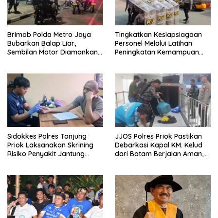
Brimob Polda Metro Jaya
Tingkatkan Kesiapsiagaan
Bubarkan Balap Liar,
Personel Melalui Latihan
Sembilan Motor Diamankan
Peningkatan Kemampuan
di Jakarta Timur
Dalmas
Sidokkes Polres Tanjung
JJOS Polres Priok Pastikan
Priok Laksanakan Skrining
Debarkasi Kapal KM. Kelud
Risiko Penyakit Jantung
dari Batam Berjalan Aman,
Koroner bagi Personel PNPP
Tertib, dan Lancar