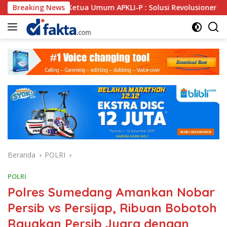
Langsung
 Ketua Umum APKLI-P : Solusi Revolusioner
Breaking News
Oknum SPS
ke
konten
Beranda
POLRI
POLRI
Polres Sumedang Amankan Nobar
Persib vs Persijap, Ribuan Bobotoh
Rayakan Persib Juara dengan