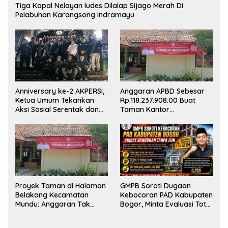
Tiga Kapal Nelayan ludes Dilalap Sijago Merah Di
Pelabuhan Karangsong Indramayu
Anniversary ke-2 AKPERSI,
Anggaran APBD Sebesar
Ketua Umum Tekankan
Rp.118.237.908.00 Buat
Aksi Sosial Serentak dan
Taman Kantor
Targetkan Pendaftaran
Kemewahan yang Tak
Konstituen ke Dewan Pers
Masuk Akal, Harus
Dipertanggungjawabkan
Secara Terbuka!
Proyek Taman di Halaman
GMPB Soroti Dugaan
Belakang Kecamatan
Kebocoran PAD Kabupaten
Mundu: Anggaran Tak
Bogor, Minta Evaluasi Total
Terlihat, Informasi Tak
Pengawasan Bangunan
Tersedia
Tak Berizin