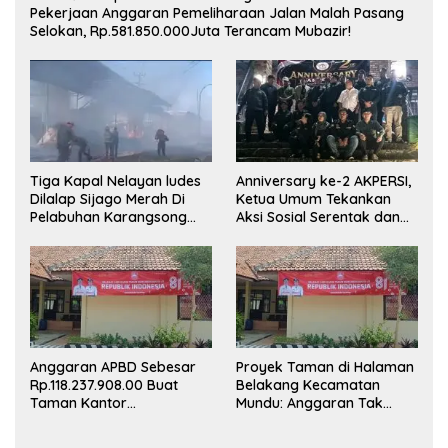
Pekerjaan Anggaran Pemeliharaan Jalan Malah Pasang
Selokan, Rp.581.850.000Juta Terancam Mubazir!
Tiga Kapal Nelayan ludes
Anniversary ke-2 AKPERSI,
Dilalap Sijago Merah Di
Ketua Umum Tekankan
Pelabuhan Karangsong
Aksi Sosial Serentak dan
Indramayu
Targetkan Pendaftaran
Konstituen ke Dewan Pers
Anggaran APBD Sebesar
Proyek Taman di Halaman
Rp.118.237.908.00 Buat
Belakang Kecamatan
Taman Kantor
Mundu: Anggaran Tak
Kemewahan yang Tak
Terlihat, Informasi Tak
Masuk Akal, Harus
Tersedia