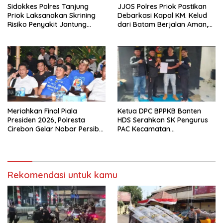
Sidokkes Polres Tanjung
JJOS Polres Priok Pastikan
Priok Laksanakan Skrining
Debarkasi Kapal KM. Kelud
Risiko Penyakit Jantung
dari Batam Berjalan Aman,
Koroner bagi Personel PNPP
Tertib, dan Lancar
Meriahkan Final Piala
Ketua DPC BPPKB Banten
Presiden 2026, Polresta
HDS Serahkan SK Pengurus
Cirebon Gelar Nobar Persib
PAC Kecamatan
vs Persebaya dan Bagi-Bagi
Panggarangan Masa Bakti
Motor Listrik
2026–2031
Rekomendasi untuk kamu