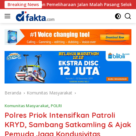
Langsung
ran Pemeliharaan Jalan Malah Pasang Selokan, Rp.581.850.000
Breaking News
ke
konten
Beranda
Komunitas Masyarakat
Komunitas Masyarakat
,
POLRI
Polres Priok Intensifkan Patroli
KRYD, Sambang Satkamling & Ajak
Pemuda Jaga Kondusivitas