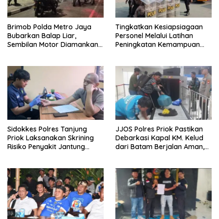
Brimob Polda Metro Jaya
Tingkatkan Kesiapsiagaan
Bubarkan Balap Liar,
Personel Melalui Latihan
Sembilan Motor Diamankan
Peningkatan Kemampuan
di Jakarta Timur
Dalmas
Sidokkes Polres Tanjung
JJOS Polres Priok Pastikan
Priok Laksanakan Skrining
Debarkasi Kapal KM. Kelud
Risiko Penyakit Jantung
dari Batam Berjalan Aman,
Koroner bagi Personel PNPP
Tertib, dan Lancar