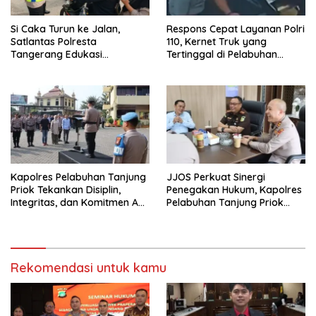
Si Caka Turun ke Jalan,
Respons Cepat Layanan Polri
Satlantas Polresta
110, Kernet Truk yang
Tangerang Edukasi
Tertinggal di Pelabuhan
Pengendara di Titik Rawan
Tanjung Priok Berhasil
Kecelakaan
Dipertemukan Kembali
dengan Sopir
Kapolres Pelabuhan Tanjung
JJOS Perkuat Sinergi
Priok Tekankan Disiplin,
Penegakan Hukum, Kapolres
Integritas, dan Komitmen Anti
Pelabuhan Tanjung Priok
Narkoba Saat Pimpin Apel
Jalin Silaturahmi dengan
Pagi Personel
Kejaksaan Negeri Jakarta
Utara
Rekomendasi untuk kamu