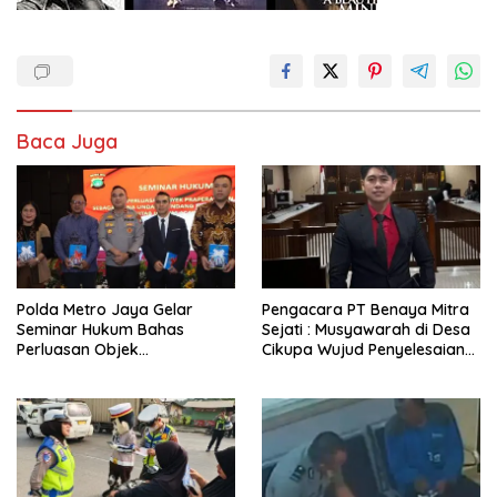
Baca Juga
Polda Metro Jaya Gelar
Pengacara PT Benaya Mitra
Seminar Hukum Bahas
Sejati : Musyawarah di Desa
Perluasan Objek
Cikupa Wujud Penyelesaian
Praperadilan dalam KUHAP
Sengketa yang Bermartabat
Baru