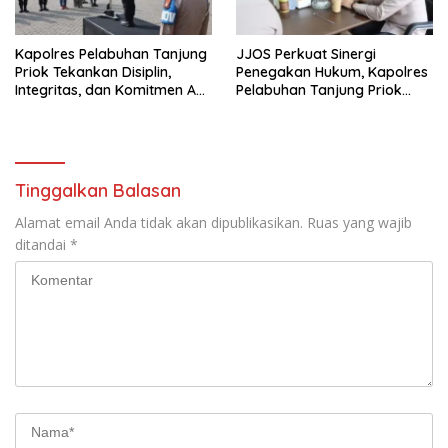
Kapolres Pelabuhan Tanjung
JJOS Perkuat Sinergi
Priok Tekankan Disiplin,
Penegakan Hukum, Kapolres
Integritas, dan Komitmen Anti
Pelabuhan Tanjung Priok
Narkoba Saat Pimpin Apel
Jalin Silaturahmi dengan
Pagi Personel
Kejaksaan Negeri Jakarta
Utara
Tinggalkan Balasan
Alamat email Anda tidak akan dipublikasikan.
Ruas yang wajib
ditandai
*