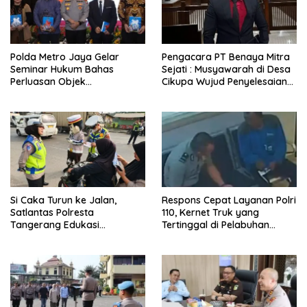
Polda Metro Jaya Gelar
Pengacara PT Benaya Mitra
Seminar Hukum Bahas
Sejati : Musyawarah di Desa
Perluasan Objek
Cikupa Wujud Penyelesaian
Praperadilan dalam KUHAP
Sengketa yang Bermartabat
Baru
Si Caka Turun ke Jalan,
Respons Cepat Layanan Polri
Satlantas Polresta
110, Kernet Truk yang
Tangerang Edukasi
Tertinggal di Pelabuhan
Pengendara di Titik Rawan
Tanjung Priok Berhasil
Kecelakaan
Dipertemukan Kembali
dengan Sopir