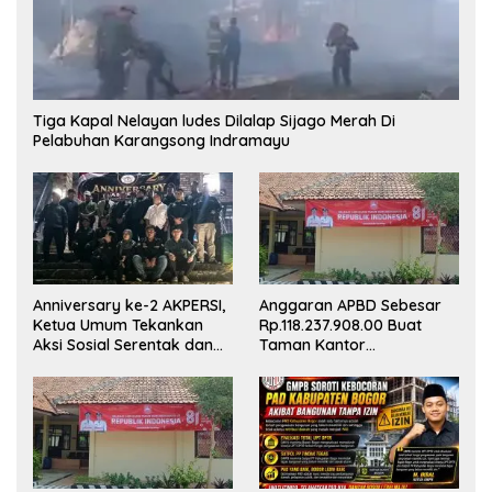
Tiga Kapal Nelayan ludes Dilalap Sijago Merah Di
Pelabuhan Karangsong Indramayu
Anniversary ke-2 AKPERSI,
Anggaran APBD Sebesar
Ketua Umum Tekankan
Rp.118.237.908.00 Buat
Aksi Sosial Serentak dan
Taman Kantor
Targetkan Pendaftaran
Kemewahan yang Tak
Konstituen ke Dewan Pers
Masuk Akal, Harus
Dipertanggungjawabkan
Secara Terbuka!