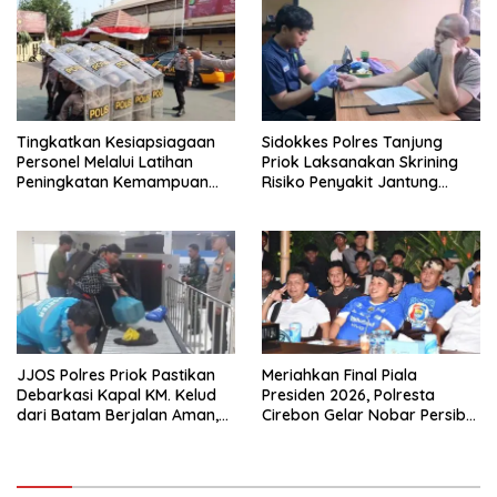
Tingkatkan Kesiapsiagaan
Sidokkes Polres Tanjung
Personel Melalui Latihan
Priok Laksanakan Skrining
Peningkatan Kemampuan
Risiko Penyakit Jantung
Dalmas
Koroner bagi Personel PNPP
JJOS Polres Priok Pastikan
Meriahkan Final Piala
Debarkasi Kapal KM. Kelud
Presiden 2026, Polresta
dari Batam Berjalan Aman,
Cirebon Gelar Nobar Persib
Tertib, dan Lancar
vs Persebaya dan Bagi-Bagi
Motor Listrik