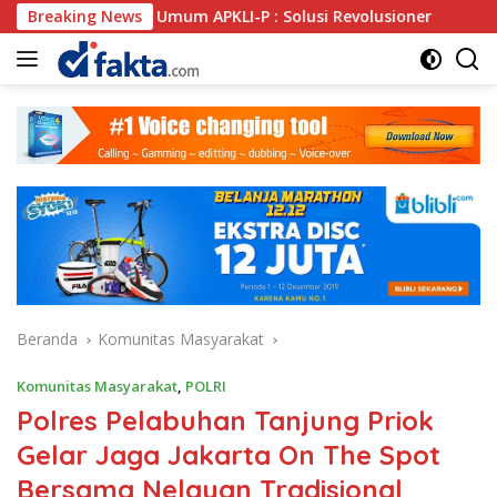
Langsung
a Umum APKLI-P : Solusi Revolusioner
Breaking News
Oknum SPSI Lak
ke
konten
Beranda
Komunitas Masyarakat
Komunitas Masyarakat
,
POLRI
Polres Pelabuhan Tanjung Priok
Gelar Jaga Jakarta On The Spot
Bersama Nelayan Tradisional