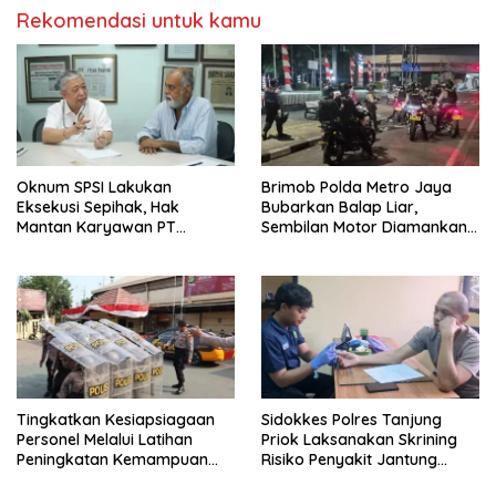
Rekomendasi untuk kamu
Oknum SPSI Lakukan
Brimob Polda Metro Jaya
Eksekusi Sepihak, Hak
Bubarkan Balap Liar,
Mantan Karyawan PT
Sembilan Motor Diamankan
Matahari Sentosa Jaya
di Jakarta Timur
Terabaikan
Tingkatkan Kesiapsiagaan
Sidokkes Polres Tanjung
Personel Melalui Latihan
Priok Laksanakan Skrining
Peningkatan Kemampuan
Risiko Penyakit Jantung
Dalmas
Koroner bagi Personel PNPP