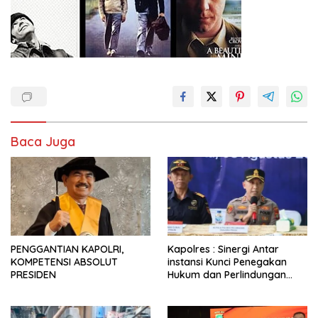
Baca Juga
PENGGANTIAN KAPOLRI,
Kapolres : Sinergi Antar
KOMPETENSI ABSOLUT
instansi Kunci Penegakan
PRESIDEN
Hukum dan Perlindungan
Masyarakat, Bea Cukai
Tanjung Priok Gagalkan
Penyelundupan Harley-