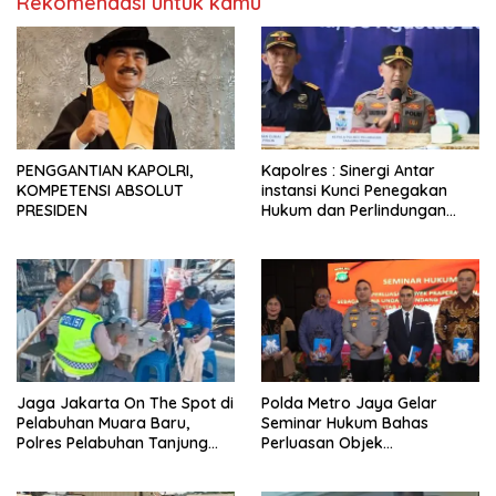
Rekomendasi untuk kamu
PENGGANTIAN KAPOLRI,
Kapolres : Sinergi Antar
KOMPETENSI ABSOLUT
instansi Kunci Penegakan
PRESIDEN
Hukum dan Perlindungan
Masyarakat, Bea Cukai
Tanjung Priok Gagalkan
Penyelundupan Harley-
Davidson Bekas.
Jaga Jakarta On The Spot di
Polda Metro Jaya Gelar
Pelabuhan Muara Baru,
Seminar Hukum Bahas
Polres Pelabuhan Tanjung
Perluasan Objek
Priok Perkuat Sinergi
Praperadilan dalam KUHAP
Kamtibmas Bersama
Baru