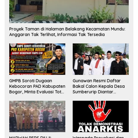
Proyek Taman di Halaman Belakang Kecamatan Mundu:
Anggaran Tak Terlihat, Informasi Tak Tersedia
GMPB Soroti Dugaan
Gunawan Resmi Daftar
Kebocoran PAD Kabupaten
Bakal Calon Kepala Desa
Bogor, Minta Evaluasi Total
Sumberurip Diantar
Pengawasan Bangunan
Keluarga Dan Ratusan
Tak Berizin
Pendukung ke Meja Panitia