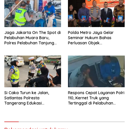
Davidson Bekas.
Jaga Jakarta On The Spot di
Polda Metro Jaya Gelar
Pelabuhan Muara Baru,
Seminar Hukum Bahas
Polres Pelabuhan Tanjung
Perluasan Objek
Priok Perkuat Sinergi
Praperadilan dalam KUHAP
Kamtibmas Bersama
Baru
Masyarakat
Si Caka Turun ke Jalan,
Respons Cepat Layanan Polri
Satlantas Polresta
110, Kernet Truk yang
Tangerang Edukasi
Tertinggal di Pelabuhan
Pengendara di Titik Rawan
Tanjung Priok Berhasil
Kecelakaan
Dipertemukan Kembali
dengan Sopir