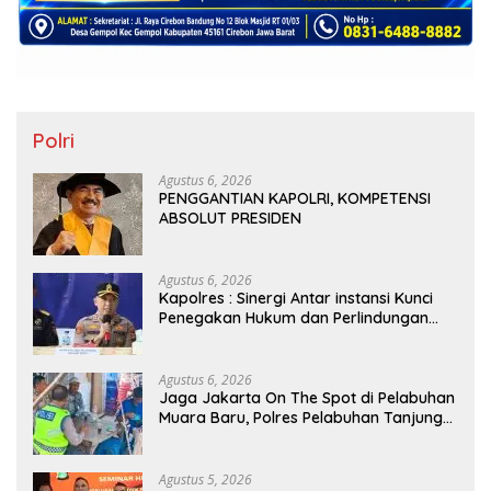
Polri
Agustus 6, 2026
PENGGANTIAN KAPOLRI, KOMPETENSI
ABSOLUT PRESIDEN
Agustus 6, 2026
Kapolres : Sinergi Antar instansi Kunci
Penegakan Hukum dan Perlindungan
Masyarakat, Bea Cukai Tanjung Priok
Gagalkan Penyelundupan Harley-
Davidson Bekas.
Agustus 6, 2026
Jaga Jakarta On The Spot di Pelabuhan
Muara Baru, Polres Pelabuhan Tanjung
Priok Perkuat Sinergi Kamtibmas
Bersama Masyarakat
Agustus 5, 2026