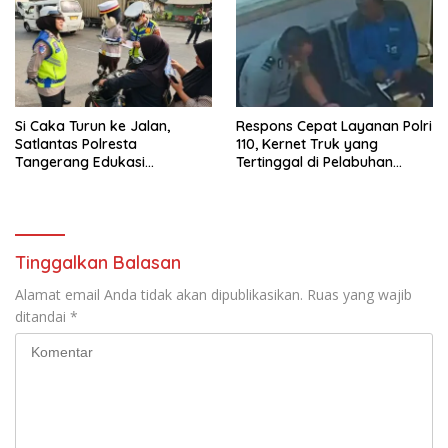
Masyarakat
Si Caka Turun ke Jalan,
Respons Cepat Layanan Polri
Satlantas Polresta
110, Kernet Truk yang
Tangerang Edukasi
Tertinggal di Pelabuhan
Pengendara di Titik Rawan
Tanjung Priok Berhasil
Kecelakaan
Dipertemukan Kembali
dengan Sopir
Tinggalkan Balasan
Alamat email Anda tidak akan dipublikasikan.
Ruas yang wajib
ditandai
*