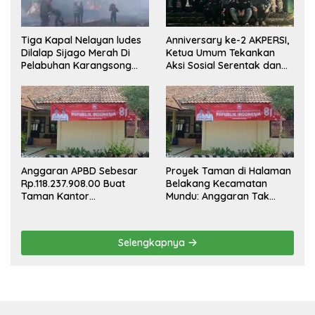
Tiga Kapal Nelayan ludes
Anniversary ke-2 AKPERSI,
Dilalap Sijago Merah Di
Ketua Umum Tekankan
Pelabuhan Karangsong
Aksi Sosial Serentak dan
Indramayu
Targetkan Pendaftaran
Konstituen ke Dewan Pers
Anggaran APBD Sebesar
Proyek Taman di Halaman
Rp.118.237.908.00 Buat
Belakang Kecamatan
Taman Kantor
Mundu: Anggaran Tak
Kemewahan yang Tak
Terlihat, Informasi Tak
Masuk Akal, Harus
Tersedia
Dipertanggungjawabkan
Selengkapnya
Secara Terbuka!