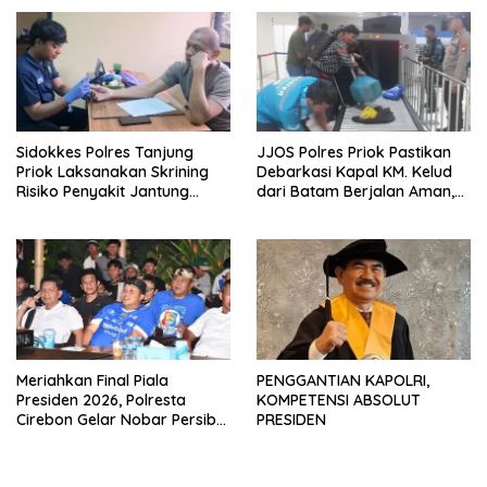
Sidokkes Polres Tanjung
JJOS Polres Priok Pastikan
Priok Laksanakan Skrining
Debarkasi Kapal KM. Kelud
Risiko Penyakit Jantung
dari Batam Berjalan Aman,
Koroner bagi Personel PNPP
Tertib, dan Lancar
Meriahkan Final Piala
PENGGANTIAN KAPOLRI,
Presiden 2026, Polresta
KOMPETENSI ABSOLUT
Cirebon Gelar Nobar Persib
PRESIDEN
vs Persebaya dan Bagi-Bagi
Motor Listrik