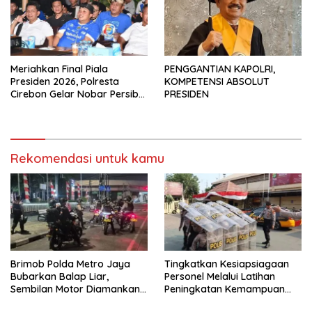
Meriahkan Final Piala
PENGGANTIAN KAPOLRI,
Presiden 2026, Polresta
KOMPETENSI ABSOLUT
Cirebon Gelar Nobar Persib
PRESIDEN
vs Persebaya dan Bagi-Bagi
Motor Listrik
Rekomendasi untuk kamu
Brimob Polda Metro Jaya
Tingkatkan Kesiapsiagaan
Bubarkan Balap Liar,
Personel Melalui Latihan
Sembilan Motor Diamankan
Peningkatan Kemampuan
di Jakarta Timur
Dalmas