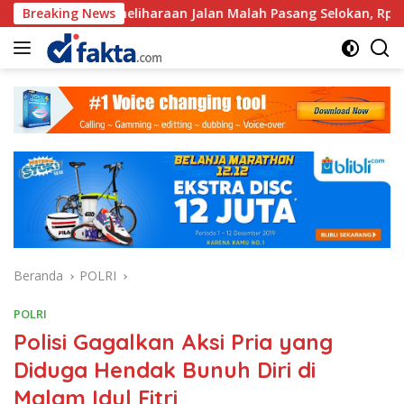
Langsung
emeliharaan Jalan Malah Pasang Selokan, Rp.581.850.000Juta 
Breaking News
ke
konten
Beranda
POLRI
POLRI
Polisi Gagalkan Aksi Pria yang
Diduga Hendak Bunuh Diri di
Malam Idul Fitri