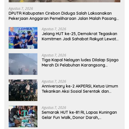
Agustus 7, 2026
DPUTR Kabupaten Cirebon Diduga Salah Laksanakan
Pekerjaan Anggaran Pemeliharaan Jalan Malah Pasang
Selokan, Rp.581.850.000Juta Terancam Mubazir!
Agustus 7, 2026
Jelang HUT ke-25, Demokrat Tegaskan
Komitmen Jadi Sahabat Rakyat Lewat
Gerakan Langit Biru
Agustus 7, 2026
Tiga Kapal Nelayan ludes Dilalap Sijago
Merah Di Pelabuhan Karangsong
Indramayu
Agustus 7, 2026
Anniversary ke-2 AKPERSI, Ketua Umum
Tekankan Aksi Sosial Serentak dan
Targetkan Pendaftaran Konstituen ke
Dewan Pers
Agustus 7, 2026
Semarak HUT ke-81 RI, Lapas Kuningan
Gelar Fun Walk, Donor Darah,
Pemeriksaan Kesehatan hingga Bakti
Sosial