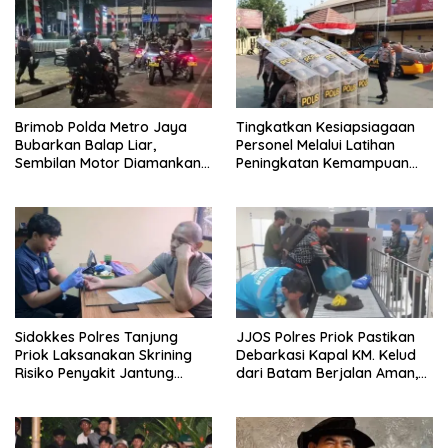
Brimob Polda Metro Jaya
Tingkatkan Kesiapsiagaan
Bubarkan Balap Liar,
Personel Melalui Latihan
Sembilan Motor Diamankan
Peningkatan Kemampuan
di Jakarta Timur
Dalmas
Sidokkes Polres Tanjung
JJOS Polres Priok Pastikan
Priok Laksanakan Skrining
Debarkasi Kapal KM. Kelud
Risiko Penyakit Jantung
dari Batam Berjalan Aman,
Koroner bagi Personel PNPP
Tertib, dan Lancar