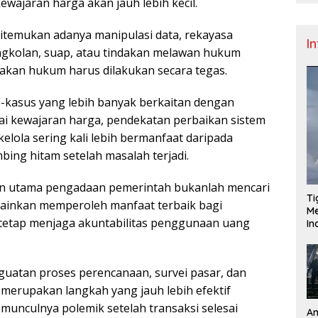
wajaran harga akan jauh lebih kecil.
 ditemukan adanya manipulasi data, rekayasa
I
ongkolan, suap, atau tindakan melawan hukum
akan hukum harus dilakukan secara tegas.
-kasus yang lebih banyak berkaitan dengan
i kewajaran harga, pendekatan perbaikan sistem
elola sering kali lebih bermanfaat daripada
bing hitam setelah masalah terjadi.
uan utama pengadaan pemerintah bukanlah mencari
Ti
lainkan memperoleh manfaat terbaik bagi
Me
tetap menjaga akuntabilitas penggunaan uang
I
nguatan proses perencanaan, survei pasar, dan
 merupakan langkah yang jauh lebih efektif
unculnya polemik setelah transaksi selesai
An