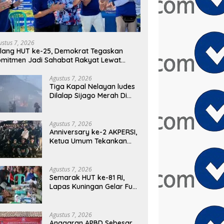
ustus 7, 2026
lang HUT ke-25, Demokrat Tegaskan
mitmen Jadi Sahabat Rakyat Lewat
rakan Langit Biru
Agustus 7, 2026
Tiga Kapal Nelayan ludes
Dilalap Sijago Merah Di
Pelabuhan Karangsong
Indramayu
Agustus 7, 2026
Anniversary ke-2 AKPERSI,
Ketua Umum Tekankan
Aksi Sosial Serentak dan
Targetkan Pendaftaran
Konstituen ke Dewan Pers
Agustus 7, 2026
Semarak HUT ke-81 RI,
Lapas Kuningan Gelar Fun
Walk, Donor Darah,
Pemeriksaan Kesehatan
hingga Bakti Sosial
Agustus 7, 2026
Anggaran APBD Sebesar