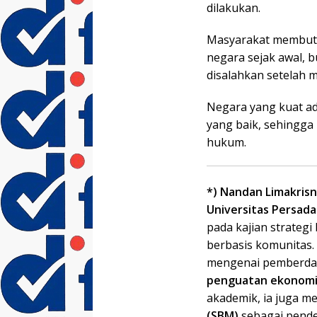
dilakukan.
Masyarakat membut
negara sejak awal, 
disalahkan setelah m
Negara yang kuat a
yang baik, sehingga
hukum.
*) Nandan Limakris
Universitas Persada 
pada kajian strateg
berbasis komunitas.
mengenai pemberd
penguatan ekonomi 
akademik, ia juga 
(SBM)
sebagai pend