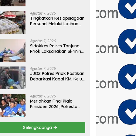
Sembilan Motor
Diamankan di Jakarta
Timur
Agustus 7, 2026
Tingkatkan Kesiapsiagaan
Personel Melalui Latihan
Peningkatan Kemampuan
Dalmas
Agustus 7, 2026
Sidokkes Polres Tanjung
Priok Laksanakan Skrining
Risiko Penyakit Jantung
Koroner bagi Personel
PNPP
Agustus 7, 2026
JJOS Polres Priok Pastikan
Debarkasi Kapal KM. Kelud
dari Batam Berjalan
Aman, Tertib, dan Lancar
Agustus 7, 2026
Meriahkan Final Piala
Presiden 2026, Polresta
Cirebon Gelar Nobar
Persib vs Persebaya dan
Bagi-Bagi Motor Listrik
Selengkapnya