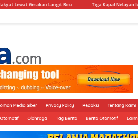
 Biru
Tiga Kapal Nelayan ludes Dilalap Sijago Merah 
oman Media Siber
Privacy Policy
Redaksi
Tentang Kami
Otomotif
Olahraga
Tag Berita
Berita Otomotif
Lain