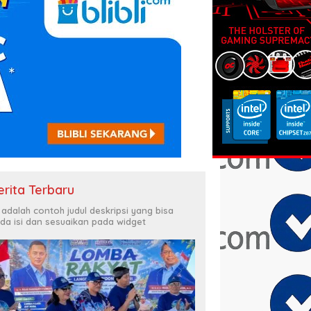
erita Terbaru
i adalah contoh judul deskripsi yang bisa
da isi dan sesuaikan pada widget