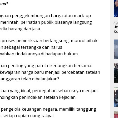
isna*
 dugaan penggelembungan harga atau mark-up
erintah, perhatian publik biasanya langsung
Ag
Je
dia barang dan jasa.
Ko
Ge
ah proses pemeriksaan berlangsung, muncul pihak-
an sebagai tersangka dan harus
abkan tindakannya di hadapan hukum.
aan penting yang patut direnungkan bersama:
kewajaran harga baru menjadi perdebatan setelah
n anggaran telah dibelanjakan?
daan yang ideal, pencegahan seharusnya menjadi
andingkan penindakan setelah kejadian.
 pengelola keuangan negara, memiliki tanggung
 setiap rupiah uang rakyat.