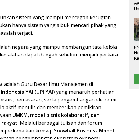
AK
U
Ak
uhkan sistem yang mampu mencegah kerugian
da
bukan hanya sistem yang sibuk mencari pihak yang
Pe
Ko
asalah terjadi.
D
dalah negara yang mampu membangun tata kelola
Pr
H
 kesalahan dapat dicegah sebelum menjadi perkara
K
A
Te
Ta
na
adalah Guru Besar Ilmu Manajemen di
Indonesia YAI (UPI YAI)
yang menaruh perhatian
i bisnis, pemasaran, serta pengembangan ekonomi
 Ia aktif menulis dan memberikan pemikiran
ayaan
UMKM, model bisnis kolaboratif, dan
rakyat.
Melalui berbagai tulisan dan forum
memperkenalkan konsep
Snowball Business Model
ekatan pengembangan ekosistem ekonomi