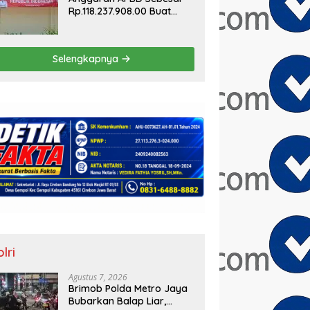
Rp.118.237.908.00 Buat
Taman Kantor
Kemewahan yang Tak
Masuk Akal, Harus
Selengkapnya
Dipertanggungjawabkan
Secara Terbuka!
lri
Agustus 7, 2026
Brimob Polda Metro Jaya
Bubarkan Balap Liar,