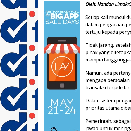
Oleh: Nandan Limakr
Setiap kali muncul
dalam pengadaan pem
tertuju kepada penye
Tidak jarang, setel
pihak yang ditetapk
mempertanggungjaw
Namun, ada pertany
mengapa persoalan 
transaksi terjadi da
Dalam sistem penga
prioritas utama dib
Pemerintah, sebagai
jawab untuk menjaga