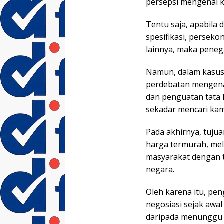
persepsi mengenai ke
Tentu saja, apabila
spesifikasi, persek
lainnya, maka peneg
Namun, dalam kasus
perdebatan mengena
dan penguatan tata k
sekadar mencari kam
Pada akhirnya, tuj
harga termurah, me
masyarakat dengan 
negara.
Oleh karena itu, pe
negosiasi sejak awal
daripada menunggu m