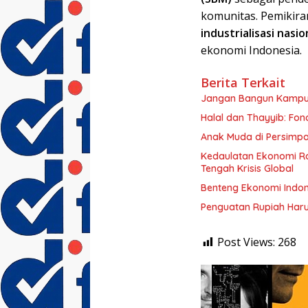
komunitas. Pemikira
industrialisasi nasi
ekonomi Indonesia.
Berita Terkait
Jangan Bangun Kampus
Halal dan Thayyib: Fo
Anak Muda di Persimp
Kedaulatan Ekonomi Ra
Tengah Krisis Global
Benteng Ekonomi Indon
Penguatan Rupiah Har
Post Views:
268