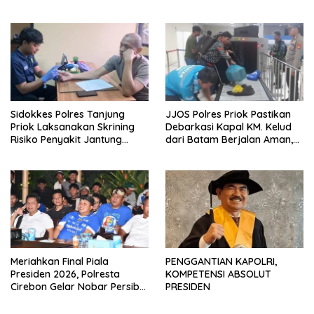
di Jakarta Timur
Dalmas
Sidokkes Polres Tanjung
JJOS Polres Priok Pastikan
Priok Laksanakan Skrining
Debarkasi Kapal KM. Kelud
Risiko Penyakit Jantung
dari Batam Berjalan Aman,
Koroner bagi Personel PNPP
Tertib, dan Lancar
Meriahkan Final Piala
PENGGANTIAN KAPOLRI,
Presiden 2026, Polresta
KOMPETENSI ABSOLUT
Cirebon Gelar Nobar Persib
PRESIDEN
vs Persebaya dan Bagi-Bagi
Motor Listrik