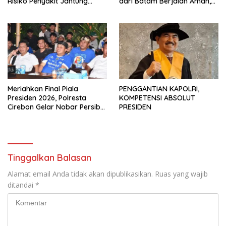
Risiko Penyakit Jantung
dari Batam Berjalan Aman,
Koroner bagi Personel PNPP
Tertib, dan Lancar
Meriahkan Final Piala
PENGGANTIAN KAPOLRI,
Presiden 2026, Polresta
KOMPETENSI ABSOLUT
Cirebon Gelar Nobar Persib
PRESIDEN
vs Persebaya dan Bagi-Bagi
Motor Listrik
Tinggalkan Balasan
Alamat email Anda tidak akan dipublikasikan.
Ruas yang wajib
ditandai
*