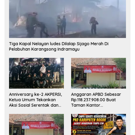
Tiga Kapal Nelayan ludes Dilalap Sijago Merah Di
Pelabuhan Karangsong Indramayu
Anniversary ke-2 AKPERSI,
Anggaran APBD Sebesar
Ketua Umum Tekankan
Rp.118.237.908.00 Buat
Aksi Sosial Serentak dan
Taman Kantor
Targetkan Pendaftaran
Kemewahan yang Tak
Konstituen ke Dewan Pers
Masuk Akal, Harus
Dipertanggungjawabkan
Secara Terbuka!