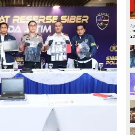
Ag
Ja
20
Pu