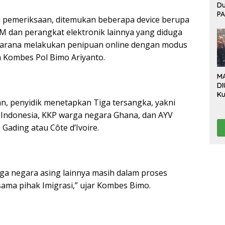
D
P
n pemeriksaan, ditemukan beberapa device berupa
Bo
M dan perangkat elektronik lainnya yang diduga
Ev
P
sarana melakukan penipuan online dengan modus
B
a Kombes Pol Bimo Ariyanto.
Be
M
DI
Ku
an, penyidik menetapkan Tiga tersangka, yakni
Da
“L
Indonesia, KKP warga negara Ghana, dan AYV
Te
Gading atau Côte d’Ivoire.
Pr
Pr
a negara asing lainnya masih dalam proses
ma pihak Imigrasi,” ujar Kombes Bimo.