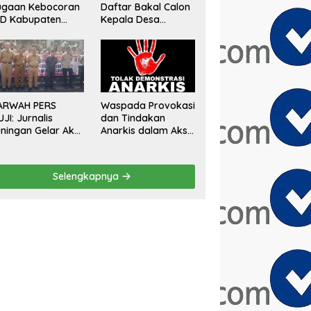
ugaan Kebocoran
Daftar Bakal Calon
AD Kabupaten
Kepala Desa
gor, Minta
Sumberurip Diantar
aluasi Total
Keluarga Dan
engawasan
Ratusan Pendukung
angunan Tak
ke Meja Panitia
rizin
ARWAH PERS
Waspada Provokasi
UJI: Jurnalis
dan Tindakan
ningan Gelar Aksi
Anarkis dalam Aksi
mai Tolak Stigma
Unjuk Rasa di Bulan
ondo Ireng”,
Agustus 2026
gas Minta
Selengkapnya
esiden Hargai
ofesi Wartawan