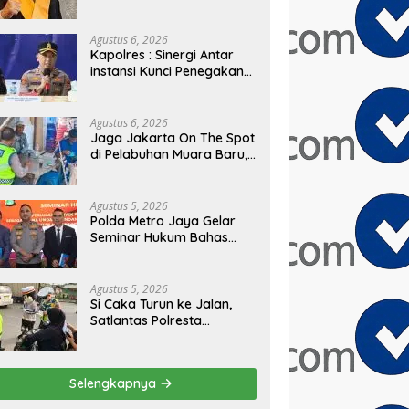
PRESIDEN
Agustus 6, 2026
Kapolres : Sinergi Antar
instansi Kunci Penegakan
Hukum dan Perlindungan
Masyarakat, Bea Cukai
Tanjung Priok Gagalkan
Agustus 6, 2026
Penyelundupan Harley-
Jaga Jakarta On The Spot
Davidson Bekas.
di Pelabuhan Muara Baru,
Polres Pelabuhan Tanjung
Priok Perkuat Sinergi
Kamtibmas Bersama
Agustus 5, 2026
Masyarakat
Polda Metro Jaya Gelar
Seminar Hukum Bahas
Perluasan Objek
Praperadilan dalam
KUHAP Baru
Agustus 5, 2026
Si Caka Turun ke Jalan,
Satlantas Polresta
Tangerang Edukasi
Pengendara di Titik Rawan
Kecelakaan
Selengkapnya