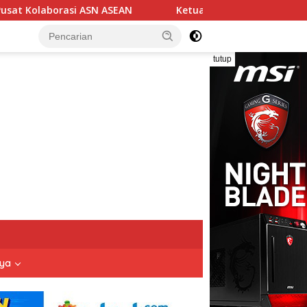
EAN
Ketua DPC BPPKB Banten HDS Serahkan SK Penguru
tutup
nya