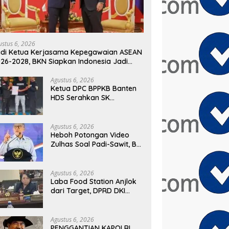
ustus 6, 2026
di Ketua Kerjasama Kepegawaian ASEAN
26-2028, BKN Siapkan Indonesia Jadi
sat Kolaborasi ASN ASEAN
Agustus 6, 2026
Ketua DPC BPPKB Banten
HDS Serahkan SK
Pengurus PAC Kecamatan
Panggarangan Masa Bakti
2026–2031
Agustus 6, 2026
Heboh Potongan Video
Zulhas Soal Padi-Sawit, BM
PAN Bongkar Konteks
Aslinya yang
Disembunyikan
Agustus 6, 2026
Laba Food Station Anjlok
dari Target, DPRD DKI
Soroti Kinerja BUMD
Pangan
Agustus 6, 2026
PENGGANTIAN KAPOLRI,