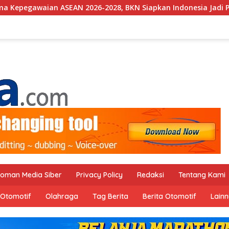
026-2028, BKN Siapkan Indonesia Jadi Pusat Kolaborasi ASN AS
oman Media Siber
Privacy Policy
Redaksi
Tentang Kami
Otomotif
Olahraga
Tag Berita
Berita Otomotif
Lain