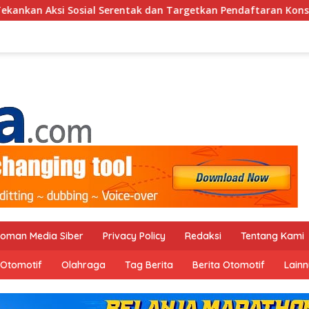
Targetkan Pendaftaran Konstituen ke Dewan Pers
Semar
oman Media Siber
Privacy Policy
Redaksi
Tentang Kami
Otomotif
Olahraga
Tag Berita
Berita Otomotif
Lain