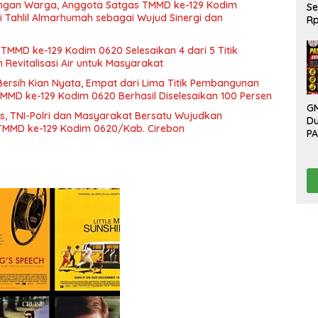
engan Warga, Anggota Satgas TMMD ke-129 Kodim
S
i Tahlil Almarhumah sebagai Wujud Sinergi dan
Rp
Bu
K
 TMMD ke-129 Kodim 0620 Selesaikan 4 dari 5 Titik
Ta
evitalisasi Air untuk Masyarakat
Ha
 Bersih Kian Nyata, Empat dari Lima Titik Pembangunan
D
 TMMD ke-129 Kodim 0620 Berhasil Diselesaikan 100 Persen
bk
GM
Te
s, TNI-Polri dan Masyarakat Bersatu Wujudkan
D
TMMD ke-129 Kodim 0620/Kab. Cirebon
P
Bo
Ev
P
B
Be