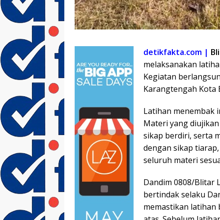
detikfakta.com |
Bl
melaksanakan latiha
Kegiatan berlangsun
Karangtengah Kota Bl
Latihan menembak ini 
Materi yang diujika
sikap berdiri, serta
dengan sikap tiarap,
seluruh materi sesu
Dandim 0808/Blitar Le
bertindak selaku Da
memastikan latihan 
atas. Sebelum latiha