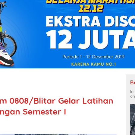
B
In
an
m 0808/Blitar Gelar Latihan
ngan Semester I