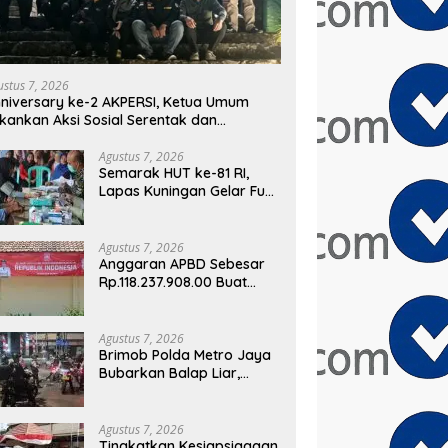
ustus 7, 2026
niversary ke-2 AKPERSI, Ketua Umum
kankan Aksi Sosial Serentak dan
rgetkan Pendaftaran Konstituen ke
ewan Pers
Agustus 7, 2026
Semarak HUT ke-81 RI,
Lapas Kuningan Gelar Fun
Walk, Donor Darah,
Pemeriksaan Kesehatan
hingga Bakti Sosial
Agustus 7, 2026
Anggaran APBD Sebesar
Rp.118.237.908.00 Buat
Taman Kantor
Kemewahan yang Tak
Masuk Akal, Harus
Agustus 7, 2026
Dipertanggungjawabkan
Brimob Polda Metro Jaya
Secara Terbuka!
Bubarkan Balap Liar,
Sembilan Motor
Diamankan di Jakarta
Timur
Agustus 7, 2026
Tingkatkan Kesiapsiagaan