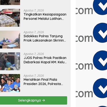
Sembilan Motor
Diamankan di Jakarta
Timur
Agustus 7, 2026
Tingkatkan Kesiapsiagaan
Personel Melalui Latihan
Peningkatan Kemampuan
Dalmas
Agustus 7, 2026
Sidokkes Polres Tanjung
Priok Laksanakan Skrining
Risiko Penyakit Jantung
Koroner bagi Personel
PNPP
Agustus 7, 2026
JJOS Polres Priok Pastikan
Debarkasi Kapal KM. Kelud
dari Batam Berjalan
Aman, Tertib, dan Lancar
Agustus 7, 2026
Meriahkan Final Piala
Presiden 2026, Polresta
Cirebon Gelar Nobar
Persib vs Persebaya dan
Bagi-Bagi Motor Listrik
Selengkapnya