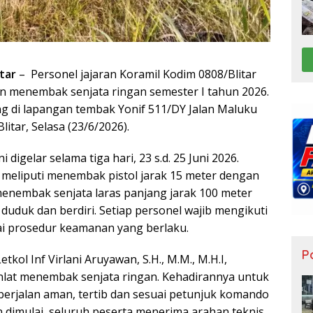
itar
– Personel jajaran Koramil Kodim 0808/Blitar
n menembak senjata ringan semester I tahun 2026.
g di lapangan tembak Yonif 511/DY Jalan Maluku
itar, Selasa (23/6/2026).
digelar selama tiga hari, 23 s.d. 25 Juni 2026.
n meliputi menembak pistol jarak 15 meter dengan
 menembak senjata laras panjang jarak 100 meter
 duduk dan berdiri. Setiap personel wajib mengikuti
ai prosedur keamanan yang berlaku.
Po
tkol Inf Virlani Aruyawan, S.H., M.M., M.H.I,
nlat menembak senjata ringan. Kehadirannya untuk
berjalan aman, tertib dan sesuai petunjuk komando
n dimulai, seluruh peserta menerima arahan teknis