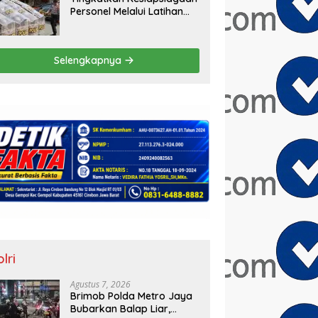
Personel Melalui Latihan
Peningkatan Kemampuan
Dalmas
Selengkapnya
lri
Agustus 7, 2026
Brimob Polda Metro Jaya
Bubarkan Balap Liar,