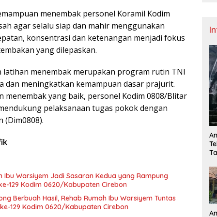
, kemampuan menembak personel Koramil Kodim
iasah agar selalu siap dan mahir menggunakan
I
tepatan, konsentrasi dan ketenangan menjadi fokus
tembakan yang dilepaskan.
 latihan menembak merupakan program rutin TNI
a dan meningkatkan kemampuan dasar prajurit.
n menembak yang baik, personel Kodim 0808/Blitar
mendukung pelaksanaan tugas pokok dengan
n (Dim0808).
An
ik
Te
Ta
D
ah Ibu Warsiyem Jadi Sasaran Kedua yang Rampung
ke-129 Kodim 0620/Kabupaten Cirebon
ng Berbuah Hasil, Rehab Rumah Ibu Warsiyem Tuntas
ke-129 Kodim 0620/Kabupaten Cirebon
A