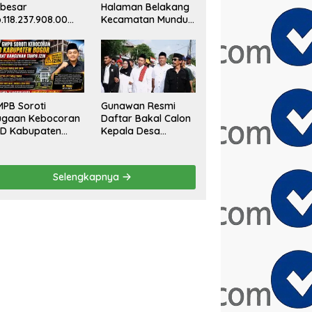
ebesar
Halaman Belakang
.118.237.908.00
Kecamatan Mundu:
at Taman Kantor
Anggaran Tak
emewahan yang
Terlihat, Informasi
k Masuk Akal,
Tak Tersedia
rus
ipertanggungjawa
an Secara
PB Soroti
Gunawan Resmi
rbuka!
ugaan Kebocoran
Daftar Bakal Calon
AD Kabupaten
Kepala Desa
gor, Minta
Sumberurip Diantar
aluasi Total
Keluarga Dan
engawasan
Ratusan Pendukung
Selengkapnya
angunan Tak
ke Meja Panitia
rizin