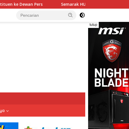
ak HUT ke-81 RI, Lapas Kuningan Gelar Fun Walk, Donor Darah, 
tutup
nya