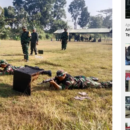
Ag
An
Te
Ta
D