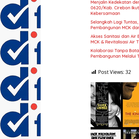
Menjalin Kedekatan d
0620/Kab. Cirebon Ikut
Kebersamaan
Selangkah Lagi Tuntas,
Pembangunan MCK dan R
Akses Sanitasi dan Air
MCK & Revitalisasi Air
Kolaborasi Tanpa Bata
Pembangunan Melalui 
Post Views:
32