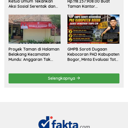
Ketua Umum Tekankan
Rp.118.237.908.00 Buat
Aksi Sosial Serentak dan
Taman Kantor
Targetkan Pendaftaran
Kemewahan yang Tak
Konstituen ke Dewan Pers
Masuk Akal, Harus
Dipertanggungjawabkan
Secara Terbuka!
Proyek Taman di Halaman
GMPB Soroti Dugaan
Belakang Kecamatan
Kebocoran PAD Kabupaten
Mundu: Anggaran Tak
Bogor, Minta Evaluasi Total
Terlihat, Informasi Tak
Pengawasan Bangunan
Tersedia
Tak Berizin
Selengkapnya