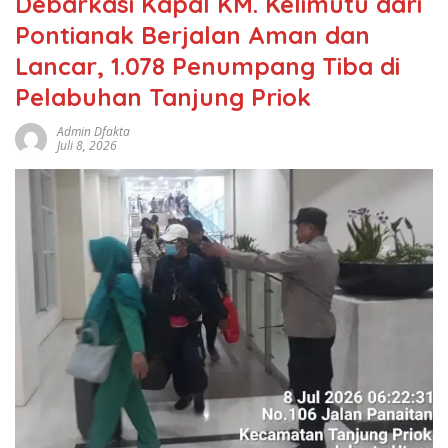
Debarkasi Kapal KM. Kelimutu dari
Pontianak Berjalan Aman dan
Lancar, 1.078 Penumpang Tiba di
Pelabuhan Tanjung Priok
Admin Dfakta
Juli 8, 2026