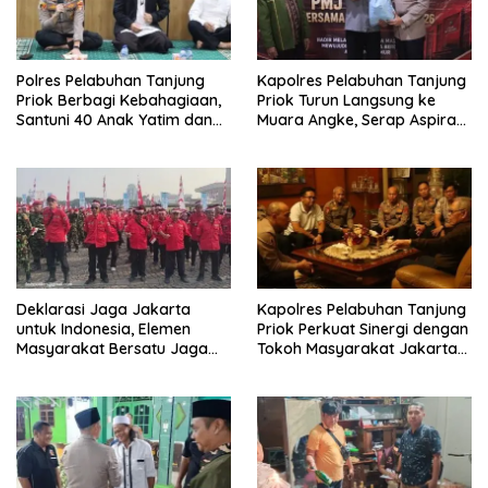
Polres Pelabuhan Tanjung
Kapolres Pelabuhan Tanjung
Priok Berbagi Kebahagiaan,
Priok Turun Langsung ke
Santuni 40 Anak Yatim dan
Muara Angke, Serap Aspirasi
Gelar Doa Bersama
Warga Lewat Jaga Jakarta
On The Spot
Deklarasi Jaga Jakarta
Kapolres Pelabuhan Tanjung
untuk Indonesia, Elemen
Priok Perkuat Sinergi dengan
Masyarakat Bersatu Jaga
Tokoh Masyarakat Jakarta
Keamanan dan Persatuan
Utara, Bahas Kamtibmas
dan Kerukunan