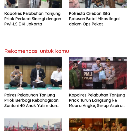
Kapolres Pelabuhan Tanjung
Polresta Cirebon Sita
Priok Perkuat Sinergi dengan
Ratusan Botol Miras Ilegal
PWI-LS DKI Jakarta
dalam Ops Pekat
Rekomendasi untuk kamu
Polres Pelabuhan Tanjung
Kapolres Pelabuhan Tanjung
Priok Berbagi Kebahagiaan,
Priok Turun Langsung ke
Santuni 40 Anak Yatim dan
Muara Angke, Serap Aspirasi
Gelar Doa Bersama
Warga Lewat Jaga Jakarta
On The Spot