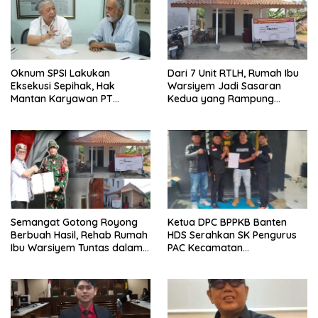
Oknum SPSI Lakukan
Dari 7 Unit RTLH, Rumah Ibu
Eksekusi Sepihak, Hak
Warsiyem Jadi Sasaran
Mantan Karyawan PT
Kedua yang Rampung
Matahari Sentosa Jaya
Direhab Satgas TMMD ke-129
Terabaikan
Kodim 0620/Kabupaten
Cirebon
Semangat Gotong Royong
Ketua DPC BPPKB Banten
Berbuah Hasil, Rehab Rumah
HDS Serahkan SK Pengurus
Ibu Warsiyem Tuntas dalam
PAC Kecamatan
Program TMMD ke-129
Panggarangan Masa Bakti
Kodim 0620/Kabupaten
2026–2031
Cirebon