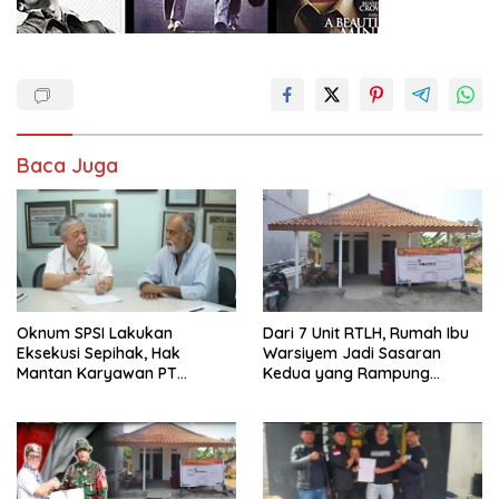
Baca Juga
Oknum SPSI Lakukan
Dari 7 Unit RTLH, Rumah Ibu
Eksekusi Sepihak, Hak
Warsiyem Jadi Sasaran
Mantan Karyawan PT
Kedua yang Rampung
Matahari Sentosa Jaya
Direhab Satgas TMMD ke-129
Terabaikan
Kodim 0620/Kabupaten
Cirebon