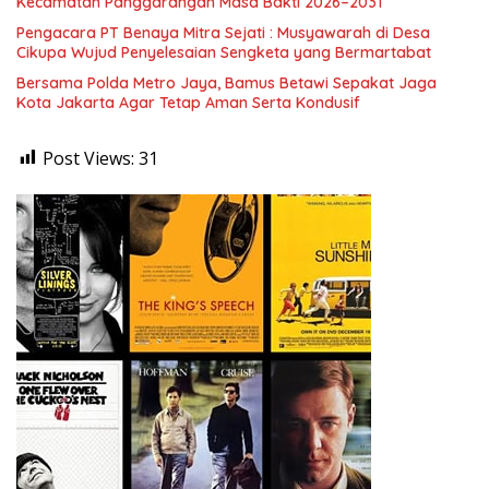
Kecamatan Panggarangan Masa Bakti 2026–2031
Pengacara PT Benaya Mitra Sejati : Musyawarah di Desa
Cikupa Wujud Penyelesaian Sengketa yang Bermartabat
Bersama Polda Metro Jaya, Bamus Betawi Sepakat Jaga
Kota Jakarta Agar Tetap Aman Serta Kondusif
Post Views:
31