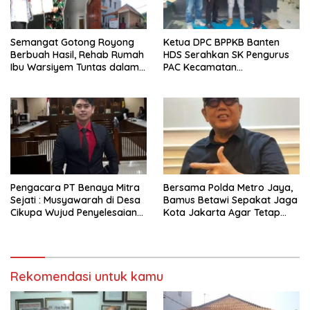
Semangat Gotong Royong
Ketua DPC BPPKB Banten
Berbuah Hasil, Rehab Rumah
HDS Serahkan SK Pengurus
Ibu Warsiyem Tuntas dalam
PAC Kecamatan
Program TMMD ke-129
Panggarangan Masa Bakti
Kodim 0620/Kabupaten
2026–2031
Cirebon
Pengacara PT Benaya Mitra
Bersama Polda Metro Jaya,
Sejati : Musyawarah di Desa
Bamus Betawi Sepakat Jaga
Cikupa Wujud Penyelesaian
Kota Jakarta Agar Tetap
Sengketa yang Bermartabat
Aman Serta Kondusif
Rekomendasi untuk kamu