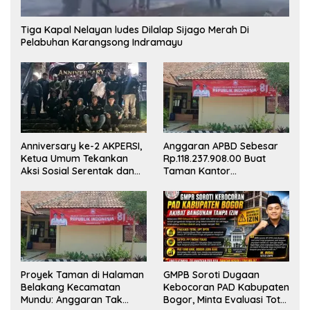
Tiga Kapal Nelayan ludes Dilalap Sijago Merah Di
Pelabuhan Karangsong Indramayu
Anniversary ke-2 AKPERSI,
Anggaran APBD Sebesar
Ketua Umum Tekankan
Rp.118.237.908.00 Buat
Aksi Sosial Serentak dan
Taman Kantor
Targetkan Pendaftaran
Kemewahan yang Tak
Konstituen ke Dewan Pers
Masuk Akal, Harus
Dipertanggungjawabkan
Secara Terbuka!
Proyek Taman di Halaman
GMPB Soroti Dugaan
Belakang Kecamatan
Kebocoran PAD Kabupaten
Mundu: Anggaran Tak
Bogor, Minta Evaluasi Total