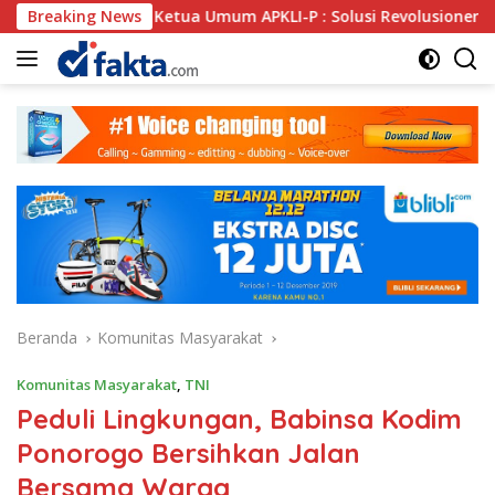
Langsung
, Ketua Umum APKLI-P : Solusi Revolusioner
Breaking News
Oknum SP
ke
konten
Beranda
Komunitas Masyarakat
Komunitas Masyarakat
,
TNI
Peduli Lingkungan, Babinsa Kodim
Ponorogo Bersihkan Jalan
Bersama Warga