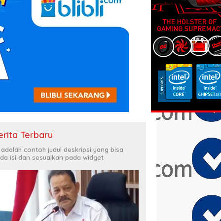
erita Terbaru
i adalah contoh judul deskripsi yang bisa
da isi dan sesuaikan pada widget