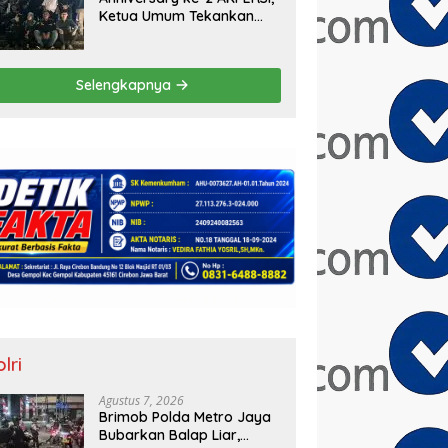
Ketua Umum Tekankan
Aksi Sosial Serentak dan
Targetkan Pendaftaran
Konstituen ke Dewan Pers
Selengkapnya
lri
Agustus 7, 2026
Brimob Polda Metro Jaya
Bubarkan Balap Liar,