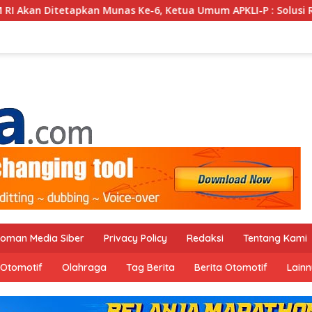
e-6, Ketua Umum APKLI-P : Solusi Revolusioner
Oknum 
oman Media Siber
Privacy Policy
Redaksi
Tentang Kami
Otomotif
Olahraga
Tag Berita
Berita Otomotif
Lain