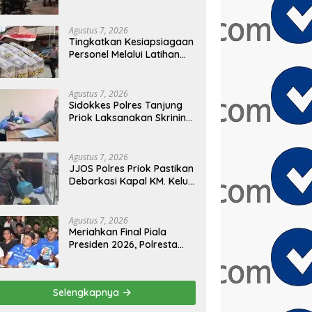
Sembilan Motor
Diamankan di Jakarta
Timur
Agustus 7, 2026
Tingkatkan Kesiapsiagaan
Personel Melalui Latihan
Peningkatan Kemampuan
Dalmas
Agustus 7, 2026
Sidokkes Polres Tanjung
Priok Laksanakan Skrining
Risiko Penyakit Jantung
Koroner bagi Personel
PNPP
Agustus 7, 2026
JJOS Polres Priok Pastikan
Debarkasi Kapal KM. Kelud
dari Batam Berjalan
Aman, Tertib, dan Lancar
Agustus 7, 2026
Meriahkan Final Piala
Presiden 2026, Polresta
Cirebon Gelar Nobar
Persib vs Persebaya dan
Bagi-Bagi Motor Listrik
Selengkapnya