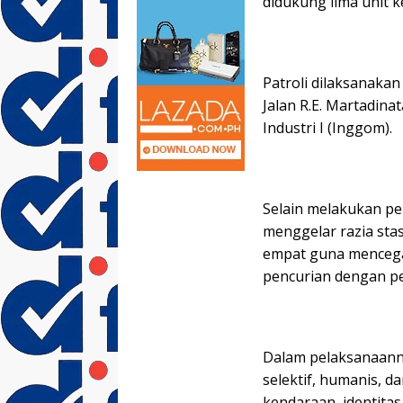
didukung lima unit k
Patroli dilaksanakan
Jalan R.E. Martadina
Industri I (Inggom).
Selain melakukan pe
menggelar razia sta
empat guna mencegah
pencurian dengan p
Dalam pelaksanaann
selektif, humanis, d
kendaraan, identita