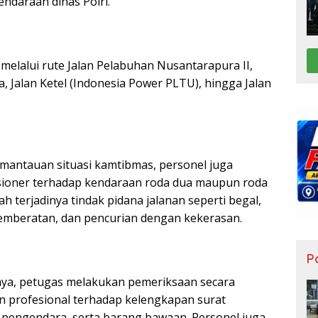
endaraan dinas Polri.
 melalui rute Jalan Pelabuhan Nusantarapura II,
ta, Jalan Ketel (Indonesia Power PLTU), hingga Jalan
mantauan situasi kamtibmas, personel juga
sioner terhadap kendaraan roda dua maupun roda
 terjadinya tindak pidana jalanan seperti begal,
emberatan, dan pencurian dengan kekerasan.
Po
ya, petugas melakukan pemeriksaan secara
an profesional terhadap kelengkapan surat
s pengendara, serta barang bawaan. Personel juga