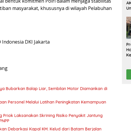
ai bentuk komitmen Polri dalam menjaga stabilitas
AK
iban masyarakat, khususnya di wilayah Pelabuhan
U
Ak
da
Pe
Ko
D
Indonesia DKI Jakarta
Pr
H
K
A
Te
bang
Ta
ya Bubarkan Balap Liar, Sembilan Motor Diamankan di
aan Personel Melalui Latihan Peningkatan Kemampuan
g Priok Laksanakan Skrining Risiko Penyakit Jantung
 PNPP
ikan Debarkasi Kapal KM. Kelud dari Batam Berjalan