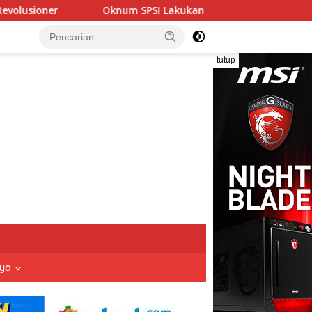
SPSI Lakukan Eksekusi Sepihak, Hak Mantan Karyawan PT Mata
tutup
nya