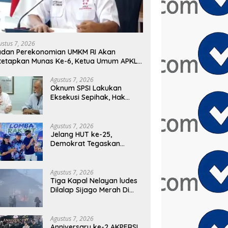
ustus 7, 2026
adan Perekonomian UMKM RI Akan
tetapkan Munas Ke-6, Ketua Umum APKLI-
: Solusi Revolusioner
Agustus 7, 2026
Oknum SPSI Lakukan
Eksekusi Sepihak, Hak
Mantan Karyawan PT
Matahari Sentosa Jaya
Terabaikan
Agustus 7, 2026
Jelang HUT ke-25,
Demokrat Tegaskan
Komitmen Jadi Sahabat
Rakyat Lewat Gerakan
Langit Biru
Agustus 7, 2026
Tiga Kapal Nelayan ludes
Dilalap Sijago Merah Di
Pelabuhan Karangsong
Indramayu
Agustus 7, 2026
Anniversary ke-2 AKPERSI,