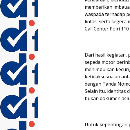
memberikan imbauan
waspada terhadap po
lintas, serta seger
Call Center Polri 11
Dari hasil kegiata
sepeda motor berini
menimbulkan kecuri
ketidaksesuaian ant
dengan Tanda Nomor
Selain itu, identita
bukan dokumen asli.
Untuk kepentingan p