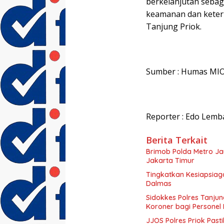
berkelanjutan sebag
keamanan dan ketert
Tanjung Priok.
Sumber : Humas MIO 
Reporter : Edo Lem
Berita Terkait
Brimob Polda Metro Ja
Jakarta Timur
Tingkatkan Kesiapsiag
Dalmas
Sidokkes Polres Tanjun
Koroner bagi Personel
JJOS Polres Priok Past