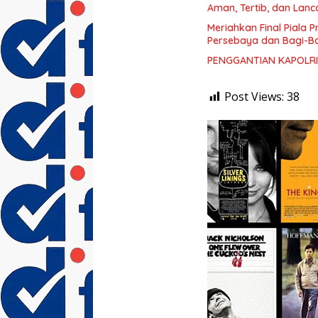
Aman, Tertib, dan Lanc
Meriahkan Final Piala P
Persebaya dan Bagi-Bag
PENGGANTIAN KAPOLRI
Post Views:
38