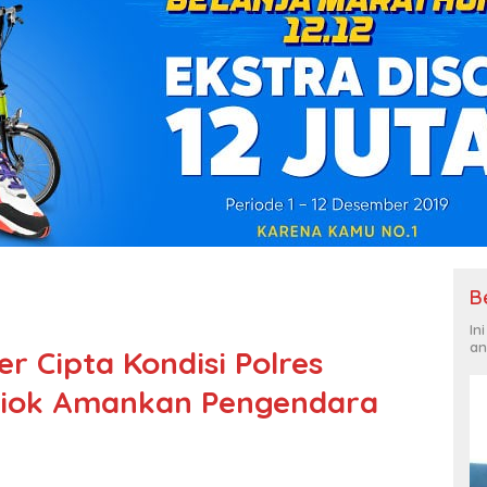
B
In
an
er Cipta Kondisi Polres
riok Amankan Pengendara