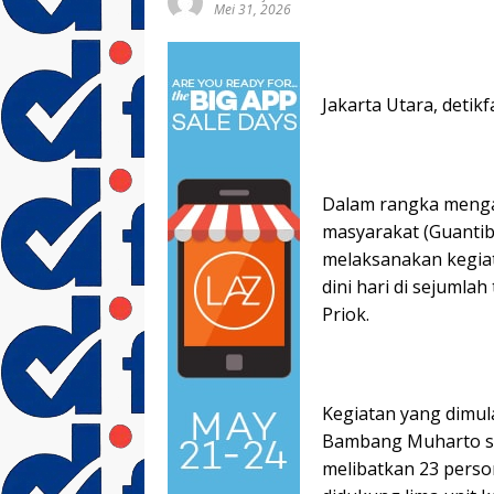
Mei 31, 2026
Jakarta Utara, detikf
Dalam rangka menga
masyarakat (Guantib
melaksanakan kegiat
dini hari di sejumla
Priok.
Kegiatan yang dimul
Bambang Muharto se
melibatkan 23 perso