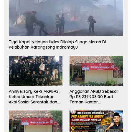
Tiga Kapal Nelayan ludes Dilalap Sijago Merah Di
Pelabuhan Karangsong Indramayu
Anniversary ke-2 AKPERSI,
Anggaran APBD Sebesar
Ketua Umum Tekankan
Rp.118.237.908.00 Buat
Aksi Sosial Serentak dan
Taman Kantor
Targetkan Pendaftaran
Kemewahan yang Tak
Konstituen ke Dewan Pers
Masuk Akal, Harus
Dipertanggungjawabkan
Secara Terbuka!