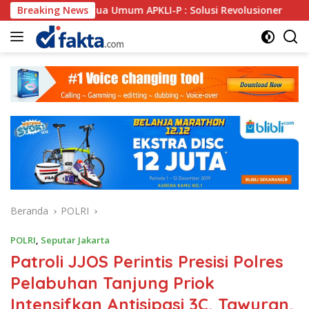
Langsung
Ketua Umum APKLI-P : Solusi Revolusioner
Breaking News
Oknum SPSI
ke
konten
Beranda
POLRI
POLRI
,
Seputar Jakarta
Patroli JJOS Perintis Presisi Polres
Pelabuhan Tanjung Priok
Intensifkan Antisipasi 3C, Tawuran,