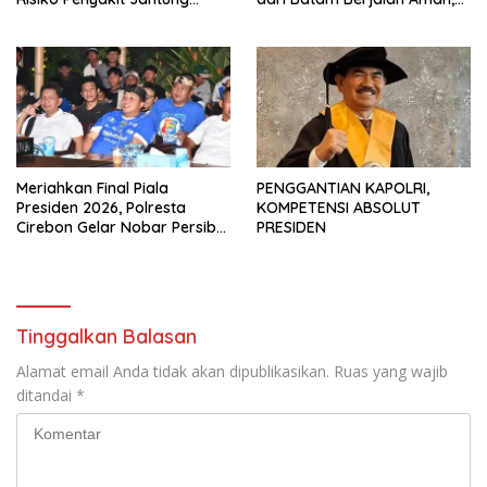
Koroner bagi Personel PNPP
Tertib, dan Lancar
Meriahkan Final Piala
PENGGANTIAN KAPOLRI,
Presiden 2026, Polresta
KOMPETENSI ABSOLUT
Cirebon Gelar Nobar Persib
PRESIDEN
vs Persebaya dan Bagi-Bagi
Motor Listrik
Tinggalkan Balasan
Alamat email Anda tidak akan dipublikasikan.
Ruas yang wajib
ditandai
*