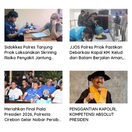
di Jakarta Timur
Dalmas
Sidokkes Polres Tanjung
JJOS Polres Priok Pastikan
Priok Laksanakan Skrining
Debarkasi Kapal KM. Kelud
Risiko Penyakit Jantung
dari Batam Berjalan Aman,
Koroner bagi Personel PNPP
Tertib, dan Lancar
Meriahkan Final Piala
PENGGANTIAN KAPOLRI,
Presiden 2026, Polresta
KOMPETENSI ABSOLUT
Cirebon Gelar Nobar Persib
PRESIDEN
vs Persebaya dan Bagi-Bagi
Motor Listrik