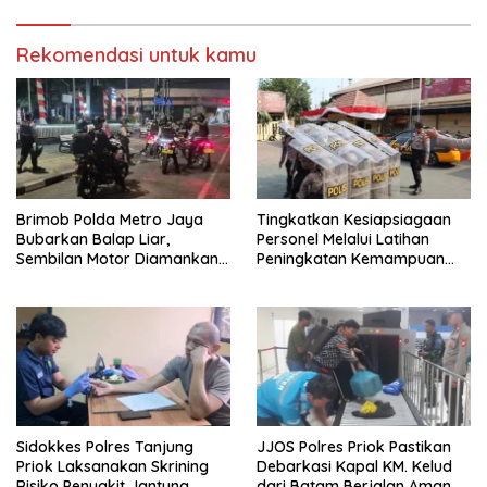
Rekomendasi untuk kamu
Brimob Polda Metro Jaya
Tingkatkan Kesiapsiagaan
Bubarkan Balap Liar,
Personel Melalui Latihan
Sembilan Motor Diamankan
Peningkatan Kemampuan
di Jakarta Timur
Dalmas
Sidokkes Polres Tanjung
JJOS Polres Priok Pastikan
Priok Laksanakan Skrining
Debarkasi Kapal KM. Kelud
Risiko Penyakit Jantung
dari Batam Berjalan Aman,