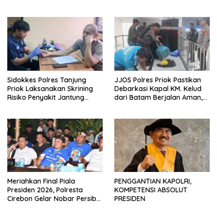
di Jakarta Timur
Dalmas
Sidokkes Polres Tanjung
JJOS Polres Priok Pastikan
Priok Laksanakan Skrining
Debarkasi Kapal KM. Kelud
Risiko Penyakit Jantung
dari Batam Berjalan Aman,
Koroner bagi Personel PNPP
Tertib, dan Lancar
Meriahkan Final Piala
PENGGANTIAN KAPOLRI,
Presiden 2026, Polresta
KOMPETENSI ABSOLUT
Cirebon Gelar Nobar Persib
PRESIDEN
vs Persebaya dan Bagi-Bagi
Motor Listrik