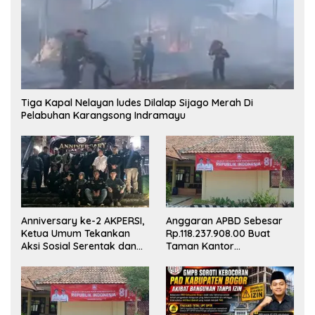
Tiga Kapal Nelayan ludes Dilalap Sijago Merah Di
Pelabuhan Karangsong Indramayu
Anniversary ke-2 AKPERSI,
Anggaran APBD Sebesar
Ketua Umum Tekankan
Rp.118.237.908.00 Buat
Aksi Sosial Serentak dan
Taman Kantor
Targetkan Pendaftaran
Kemewahan yang Tak
Konstituen ke Dewan Pers
Masuk Akal, Harus
Dipertanggungjawabkan
Secara Terbuka!