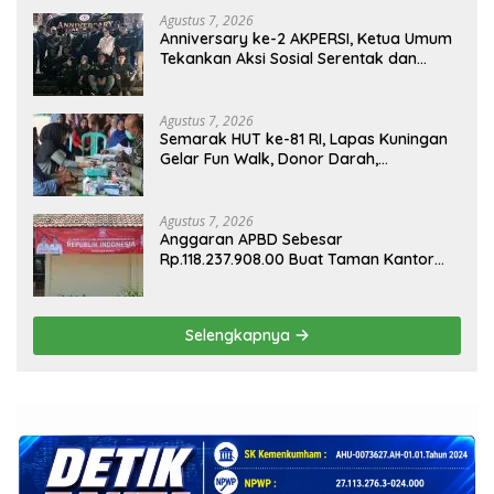
Agustus 7, 2026
Anniversary ke-2 AKPERSI, Ketua Umum
Tekankan Aksi Sosial Serentak dan
Targetkan Pendaftaran Konstituen ke
Dewan Pers
Agustus 7, 2026
Semarak HUT ke-81 RI, Lapas Kuningan
Gelar Fun Walk, Donor Darah,
Pemeriksaan Kesehatan hingga Bakti
Sosial
Agustus 7, 2026
Anggaran APBD Sebesar
Rp.118.237.908.00 Buat Taman Kantor
Kemewahan yang Tak Masuk Akal,
Harus Dipertanggungjawabkan Secara
Terbuka!
Selengkapnya