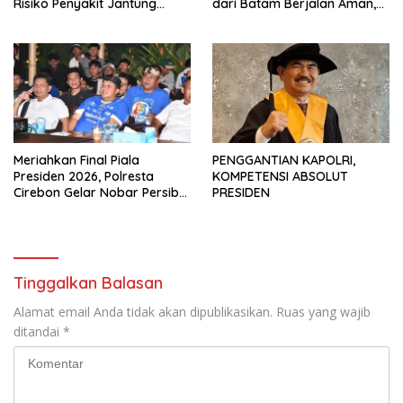
Risiko Penyakit Jantung
dari Batam Berjalan Aman,
Koroner bagi Personel PNPP
Tertib, dan Lancar
Meriahkan Final Piala
PENGGANTIAN KAPOLRI,
Presiden 2026, Polresta
KOMPETENSI ABSOLUT
Cirebon Gelar Nobar Persib
PRESIDEN
vs Persebaya dan Bagi-Bagi
Motor Listrik
Tinggalkan Balasan
Alamat email Anda tidak akan dipublikasikan.
Ruas yang wajib
ditandai
*