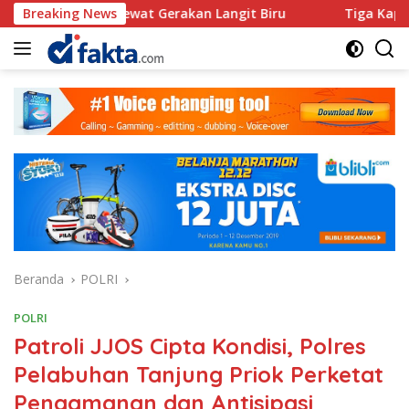
Langsung
at Lewat Gerakan Langit Biru
Breaking News
Tiga Kapal Nelayan lude
ke
konten
Beranda
POLRI
POLRI
Patroli JJOS Cipta Kondisi, Polres
Pelabuhan Tanjung Priok Perketat
Pengamanan dan Antisipasi