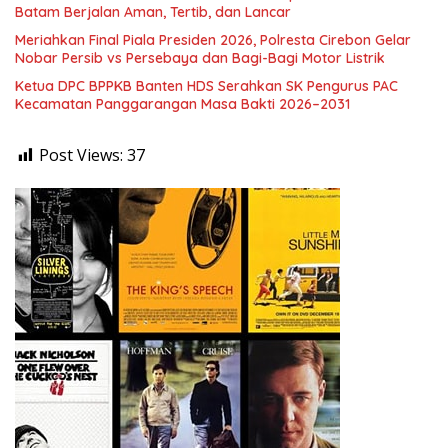
Batam Berjalan Aman, Tertib, dan Lancar
Meriahkan Final Piala Presiden 2026, Polresta Cirebon Gelar
Nobar Persib vs Persebaya dan Bagi-Bagi Motor Listrik
Ketua DPC BPPKB Banten HDS Serahkan SK Pengurus PAC
Kecamatan Panggarangan Masa Bakti 2026–2031
Post Views:
37