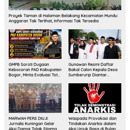
Proyek Taman di Halaman Belakang Kecamatan Mundu:
Anggaran Tak Terlihat, Informasi Tak Tersedia
GMPB Soroti Dugaan
Gunawan Resmi Daftar
Kebocoran PAD Kabupaten
Bakal Calon Kepala Desa
Bogor, Minta Evaluasi Total
Sumberurip Diantar
Pengawasan Bangunan
Keluarga Dan Ratusan
Tak Berizin
Pendukung ke Meja Panitia
MARWAH PERS DIUJI:
Waspada Provokasi dan
Jurnalis Kuningan Gelar
Tindakan Anarkis dalam
Aksi Damai Tolak Stigma
Aksi Unjuk Rasa di Bulan