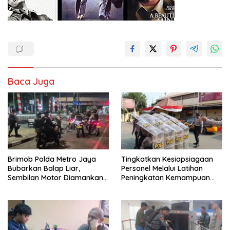
Baca Juga
Brimob Polda Metro Jaya
Tingkatkan Kesiapsiagaan
Bubarkan Balap Liar,
Personel Melalui Latihan
Sembilan Motor Diamankan
Peningkatan Kemampuan
di Jakarta Timur
Dalmas