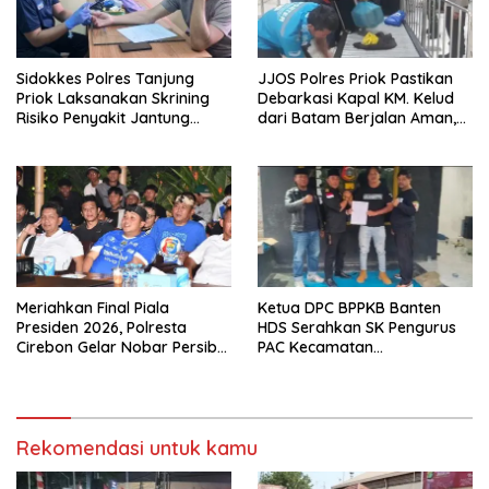
Sidokkes Polres Tanjung
JJOS Polres Priok Pastikan
Priok Laksanakan Skrining
Debarkasi Kapal KM. Kelud
Risiko Penyakit Jantung
dari Batam Berjalan Aman,
Koroner bagi Personel PNPP
Tertib, dan Lancar
Meriahkan Final Piala
Ketua DPC BPPKB Banten
Presiden 2026, Polresta
HDS Serahkan SK Pengurus
Cirebon Gelar Nobar Persib
PAC Kecamatan
vs Persebaya dan Bagi-Bagi
Panggarangan Masa Bakti
Motor Listrik
2026–2031
Rekomendasi untuk kamu