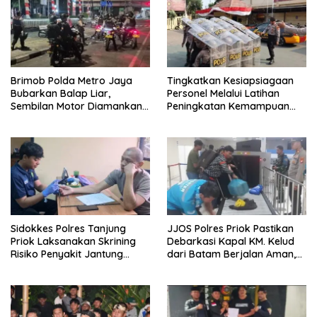
Brimob Polda Metro Jaya
Tingkatkan Kesiapsiagaan
Bubarkan Balap Liar,
Personel Melalui Latihan
Sembilan Motor Diamankan
Peningkatan Kemampuan
di Jakarta Timur
Dalmas
Sidokkes Polres Tanjung
JJOS Polres Priok Pastikan
Priok Laksanakan Skrining
Debarkasi Kapal KM. Kelud
Risiko Penyakit Jantung
dari Batam Berjalan Aman,
Koroner bagi Personel PNPP
Tertib, dan Lancar