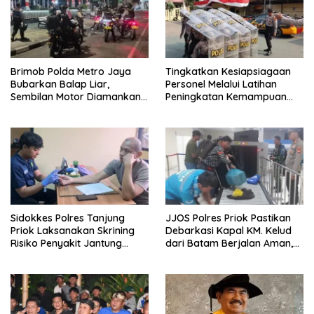
Brimob Polda Metro Jaya
Tingkatkan Kesiapsiagaan
Bubarkan Balap Liar,
Personel Melalui Latihan
Sembilan Motor Diamankan
Peningkatan Kemampuan
di Jakarta Timur
Dalmas
Sidokkes Polres Tanjung
JJOS Polres Priok Pastikan
Priok Laksanakan Skrining
Debarkasi Kapal KM. Kelud
Risiko Penyakit Jantung
dari Batam Berjalan Aman,
Koroner bagi Personel PNPP
Tertib, dan Lancar