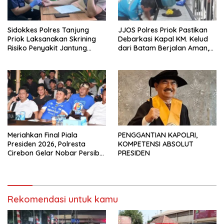
Sidokkes Polres Tanjung
JJOS Polres Priok Pastikan
Priok Laksanakan Skrining
Debarkasi Kapal KM. Kelud
Risiko Penyakit Jantung
dari Batam Berjalan Aman,
Koroner bagi Personel PNPP
Tertib, dan Lancar
Meriahkan Final Piala
PENGGANTIAN KAPOLRI,
Presiden 2026, Polresta
KOMPETENSI ABSOLUT
Cirebon Gelar Nobar Persib
PRESIDEN
vs Persebaya dan Bagi-Bagi
Motor Listrik
Rekomendasi untuk kamu