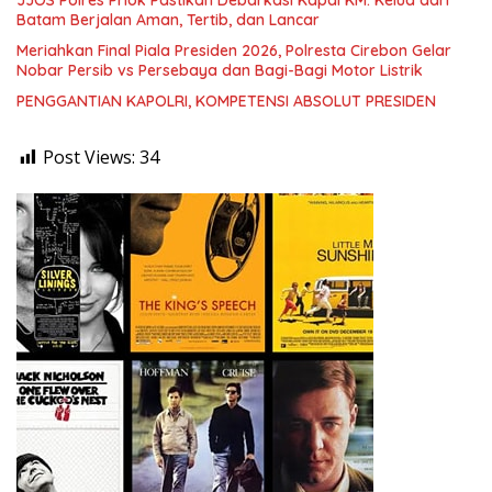
JJOS Polres Priok Pastikan Debarkasi Kapal KM. Kelud dari
Batam Berjalan Aman, Tertib, dan Lancar
Meriahkan Final Piala Presiden 2026, Polresta Cirebon Gelar
Nobar Persib vs Persebaya dan Bagi-Bagi Motor Listrik
PENGGANTIAN KAPOLRI, KOMPETENSI ABSOLUT PRESIDEN
Post Views:
34