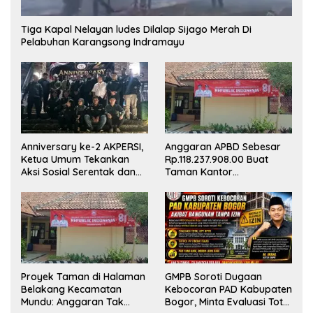
Tiga Kapal Nelayan ludes Dilalap Sijago Merah Di
Pelabuhan Karangsong Indramayu
Anniversary ke-2 AKPERSI,
Anggaran APBD Sebesar
Ketua Umum Tekankan
Rp.118.237.908.00 Buat
Aksi Sosial Serentak dan
Taman Kantor
Targetkan Pendaftaran
Kemewahan yang Tak
Konstituen ke Dewan Pers
Masuk Akal, Harus
Dipertanggungjawabkan
Secara Terbuka!
Proyek Taman di Halaman
GMPB Soroti Dugaan
Belakang Kecamatan
Kebocoran PAD Kabupaten
Mundu: Anggaran Tak
Bogor, Minta Evaluasi Total