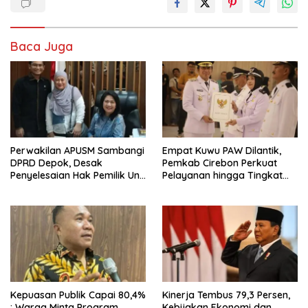
Baca Juga
Perwakilan APUSM Sambangi
Empat Kuwu PAW Dilantik,
DPRD Depok, Desak
Pemkab Cirebon Perkuat
Penyelesaian Hak Pemilik Unit
Pelayanan hingga Tingkat
Saladdin Mansion
Desa
Kepuasan Publik Capai 80,4%
Kinerja Tembus 79,3 Persen,
: Warga Minta Program
Kebijakan Ekonomi dan