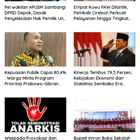
Perwakilan APUSM Sambangi
Empat Kuwu PAW Dilantik,
DPRD Depok, Desak
Pemkab Cirebon Perkuat
Penyelesaian Hak Pemilik Unit
Pelayanan hingga Tingkat
Saladdin Mansion
Desa
Kepuasan Publik Capai 80,4%
Kinerja Tembus 79,3 Persen,
: Warga Minta Program
Kebijakan Ekonomi dan
Prioritas Prabowo-Gibran
Stabilitas Sembako Era
Terus Dilanjutkan
Prabowo Dinilai Sukses
Redam Gejolak Global
Waspada Provokasi dan
Bupati Imron Buka Sekolah