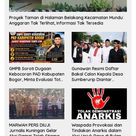
Proyek Taman di Halaman Belakang Kecamatan Mundu:
Anggaran Tak Terlihat, Informasi Tak Tersedia
GMPB Soroti Dugaan
Gunawan Resmi Daftar
Kebocoran PAD Kabupaten
Bakal Calon Kepala Desa
Bogor, Minta Evaluasi Total
Sumberurip Diantar
Pengawasan Bangunan
Keluarga Dan Ratusan
Tak Berizin
Pendukung ke Meja Panitia
MARWAH PERS DIUJI:
Waspada Provokasi dan
Jurnalis Kuningan Gelar
Tindakan Anarkis dalam
Aksi Damai Tolak Stigma
Aksi Unjuk Rasa di Bulan