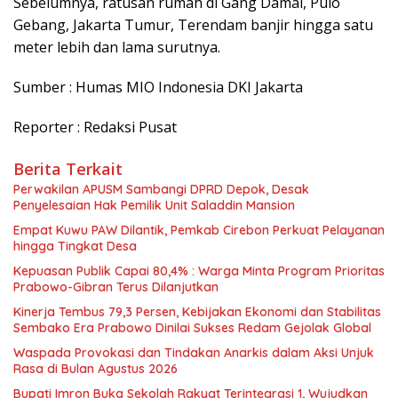
Sebelumnya, ratusan rumah di Gang Damai, Pulo
Gebang, Jakarta Tumur, Terendam banjir hingga satu
meter lebih dan lama surutnya.
Sumber : Humas MIO Indonesia DKI Jakarta
Reporter : Redaksi Pusat
Berita Terkait
Perwakilan APUSM Sambangi DPRD Depok, Desak
Penyelesaian Hak Pemilik Unit Saladdin Mansion
Empat Kuwu PAW Dilantik, Pemkab Cirebon Perkuat Pelayanan
hingga Tingkat Desa
Kepuasan Publik Capai 80,4% : Warga Minta Program Prioritas
Prabowo-Gibran Terus Dilanjutkan
Kinerja Tembus 79,3 Persen, Kebijakan Ekonomi dan Stabilitas
Sembako Era Prabowo Dinilai Sukses Redam Gejolak Global
Waspada Provokasi dan Tindakan Anarkis dalam Aksi Unjuk
Rasa di Bulan Agustus 2026
Bupati Imron Buka Sekolah Rakyat Terintegrasi 1, Wujudkan