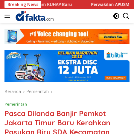
Langsung
 dalam KUHAP Baru
Breaking News
Perwakilan APUSM Sambangi DPRD De
ke
konten
Beranda
Pemerintah
Pemerintah
Pasca Dilanda Banjir Pemkot
Jakarta Timur Baru Kerahkan
Pasukan Biru SDA Kecamatan