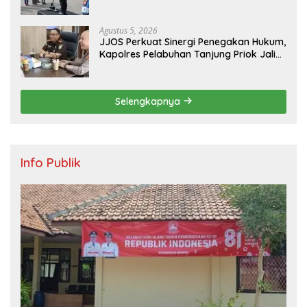
Komitmen Anti Narkoba Saat Pimpin
Apel Pagi Personel
Agustus 5, 2026
JJOS Perkuat Sinergi Penegakan Hukum,
Kapolres Pelabuhan Tanjung Priok Jalin
Silaturahmi dengan Kejaksaan Negeri
Jakarta Utara
Selengkapnya
Info Publik