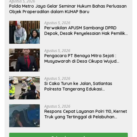
Agustus 5, 2026
Polda Metro Jaya Gelar Seminar Hukum Bahas Perluasan
Objek Praperadilan dalam KUHAP Baru
Agustus 5, 2026
Perwakilan APUSM Sambangi DPRD
Depok, Desak Penyelesaian Hak Pemilik
Unit Saladdin Mansion
Agustus 5, 2026
Pengacara PT Benaya Mitra Sejati :
Musyawarah di Desa Cikupa Wujud
Penyelesaian Sengketa yang
Bermartabat
Agustus 5, 2026
Si Caka Turun ke Jalan, Satlantas
Polresta Tangerang Edukasi
Pengendara di Titik Rawan Kecelakaan
Agustus 5, 2026
Respons Cepat Layanan Polri 110, Kernet
Truk yang Tertinggal di Pelabuhan
Tanjung Priok Berhasil Dipertemukan
Kembali dengan Sopir