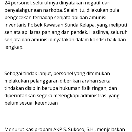
24 personel, seluruhnya dinyatakan negatif dari
penyalahgunaan narkoba. Selain itu, dilakukan pula
pengecekan terhadap senjata api dan amunisi
inventaris Polsek Kawasan Sunda Kelapa, yang meliputi
senjata api laras panjang dan pendek. Hasilnya, seluruh
senjata dan amunisi dinyatakan dalam kondisi baik dan
lengkap.
Sebagai tindak lanjut, personel yang ditemukan
melakukan pelanggaran diberikan arahan serta
tindakan disiplin berupa hukuman fisik ringan, dan
diperintahkan segera melengkapi administrasi yang
belum sesuai ketentuan.
Menurut Kasipropam AKP S. Sukoco, S.H., menjelaskan