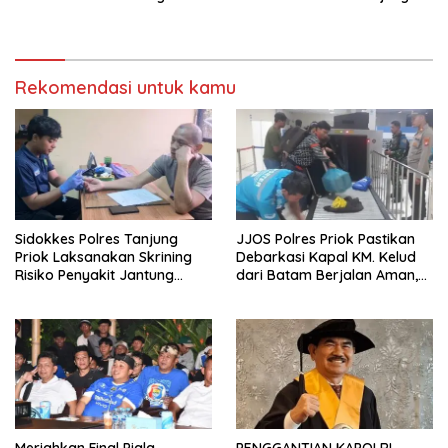
Masyarakat, Bea Cukai
Priok Perkuat Sinergi
Tanjung Priok Gagalkan
Kamtibmas Bersama
Penyelundupan Harley-
Masyarakat
Davidson Bekas.
Rekomendasi untuk kamu
Sidokkes Polres Tanjung
JJOS Polres Priok Pastikan
Priok Laksanakan Skrining
Debarkasi Kapal KM. Kelud
Risiko Penyakit Jantung
dari Batam Berjalan Aman,
Koroner bagi Personel PNPP
Tertib, dan Lancar