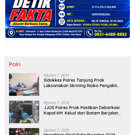
Polri
Agustus 7, 2026
Sidokkes Polres Tanjung Priok
Laksanakan Skrining Risiko Penyakit
Jantung Koroner bagi Personel PNPP
Agustus 7, 2026
JJOS Polres Priok Pastikan Debarkasi
Kapal KM. Kelud dari Batam Berjalan
Aman, Tertib, dan Lancar
Agustus 7, 2026
Meriahkan Final Piala Presiden 2026,