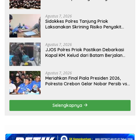
Cloud Computing Indonesia
Agustus 7, 2026
Sidokkes Polres Tanjung Priok
Laksanakan Skrining Risiko Penyakit
Jantung Koroner bagi Personel PNPP
Agustus 7, 2026
JJOS Polres Priok Pastikan Debarkasi
Kapal KM. Kelud dari Batam Berjalan
Aman, Tertib, dan Lancar
Agustus 7, 2026
Meriahkan Final Piala Presiden 2026,
Polresta Cirebon Gelar Nobar Persib vs
Persebaya dan Bagi-Bagi Motor Listrik
Selengkapnya