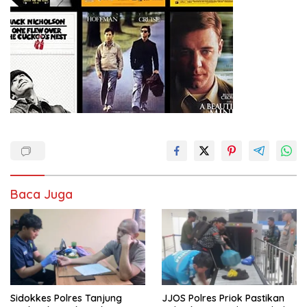
Baca Juga
Sidokkes Polres Tanjung
JJOS Polres Priok Pastikan