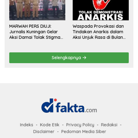
MARWAH PERS DIUJI:
Waspada Provokasi dan
Jurnalis Kuningan Gelar
Tindakan Anarkis dalam
Aksi Damai Tolak Stigma
Aksi Unjuk Rasa di Bulan
“Londo Ireng”, Tegas Minta
Agustus 2026
Presiden Hargai Profesi
Wartawan
Selengkapnya
Indeks
Kode Etik
Privacy Policy
Redaksi
Disclaimer
Pedoman Media Siber