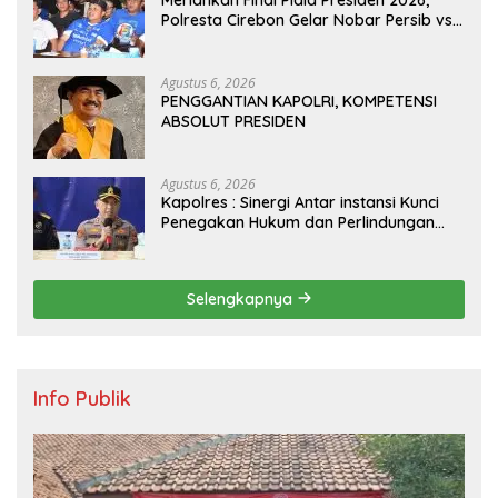
Polresta Cirebon Gelar Nobar Persib vs
Persebaya dan Bagi-Bagi Motor Listrik
Agustus 6, 2026
PENGGANTIAN KAPOLRI, KOMPETENSI
ABSOLUT PRESIDEN
Agustus 6, 2026
Kapolres : Sinergi Antar instansi Kunci
Penegakan Hukum dan Perlindungan
Masyarakat, Bea Cukai Tanjung Priok
Gagalkan Penyelundupan Harley-
Davidson Bekas.
Selengkapnya
Info Publik