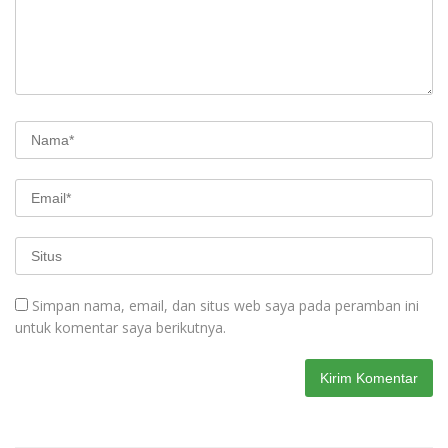
Simpan nama, email, dan situs web saya pada peramban ini
untuk komentar saya berikutnya.