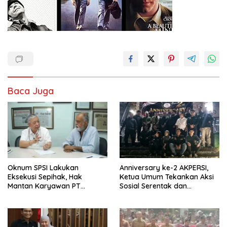
Baca Juga
Oknum SPSI Lakukan
Anniversary ke-2 AKPERSI,
Eksekusi Sepihak, Hak
Ketua Umum Tekankan Aksi
Mantan Karyawan PT
Sosial Serentak dan
Matahari Sentosa Jaya
Targetkan Pendaftaran
Terabaikan
Konstituen ke Dewan Pers