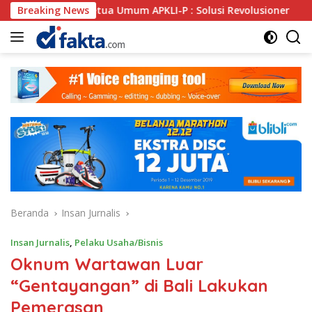
Langsung
 Ketua Umum APKLI-P : Solusi Revolusioner
Breaking News
Oknum SPS
ke
konten
Beranda
Insan Jurnalis
Insan Jurnalis
,
Pelaku Usaha/Bisnis
Oknum Wartawan Luar
“Gentayangan” di Bali Lakukan
Pemerasan