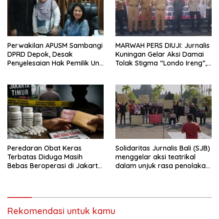
Perwakilan APUSM Sambangi
MARWAH PERS DIUJI: Jurnalis
DPRD Depok, Desak
Kuningan Gelar Aksi Damai
Penyelesaian Hak Pemilik Unit
Tolak Stigma “Londo Ireng”,
Saladdin Mansion
Tegas Minta Presiden Hargai
Profesi Wartawan
Peredaran Obat Keras
Solidaritas Jurnalis Bali (SJB)
Terbatas Diduga Masih
menggelar aksi teatrikal
Bebas Beroperasi di Jakarta
dalam unjuk rasa penolakan
Timur, APH jangan hanya
pelabelan londo ireng saat
Diam Saja
car free day Denpasar.
Rekomendasi untuk kamu