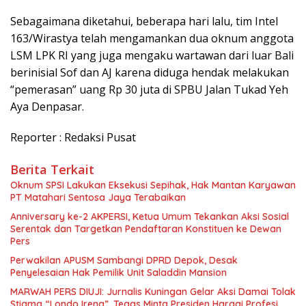
Sebagaimana diketahui, beberapa hari lalu, tim Intel
163/Wirastya telah mengamankan dua oknum anggota
LSM LPK RI yang juga mengaku wartawan dari luar Bali
berinisial Sof dan AJ karena diduga hendak melakukan
“pemerasan” uang Rp 30 juta di SPBU Jalan Tukad Yeh
Aya Denpasar.
Reporter : Redaksi Pusat
Berita Terkait
Oknum SPSI Lakukan Eksekusi Sepihak, Hak Mantan Karyawan
PT Matahari Sentosa Jaya Terabaikan
Anniversary ke-2 AKPERSI, Ketua Umum Tekankan Aksi Sosial
Serentak dan Targetkan Pendaftaran Konstituen ke Dewan
Pers
Perwakilan APUSM Sambangi DPRD Depok, Desak
Penyelesaian Hak Pemilik Unit Saladdin Mansion
MARWAH PERS DIUJI: Jurnalis Kuningan Gelar Aksi Damai Tolak
Stigma “Londo Ireng”, Tegas Minta Presiden Hargai Profesi