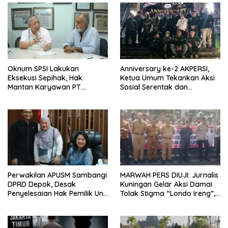
Oknum SPSI Lakukan
Anniversary ke-2 AKPERSI,
Eksekusi Sepihak, Hak
Ketua Umum Tekankan Aksi
Mantan Karyawan PT
Sosial Serentak dan
Matahari Sentosa Jaya
Targetkan Pendaftaran
Terabaikan
Konstituen ke Dewan Pers
Perwakilan APUSM Sambangi
MARWAH PERS DIUJI: Jurnalis
DPRD Depok, Desak
Kuningan Gelar Aksi Damai
Penyelesaian Hak Pemilik Unit
Tolak Stigma “Londo Ireng”,
Saladdin Mansion
Tegas Minta Presiden Hargai
Profesi Wartawan