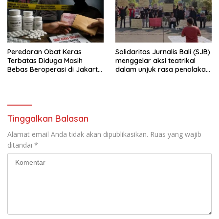
Peredaran Obat Keras
Solidaritas Jurnalis Bali (SJB)
Terbatas Diduga Masih
menggelar aksi teatrikal
Bebas Beroperasi di Jakarta
dalam unjuk rasa penolakan
Timur, APH jangan hanya
pelabelan londo ireng saat
Diam Saja
car free day Denpasar.
Tinggalkan Balasan
Alamat email Anda tidak akan dipublikasikan.
Ruas yang wajib
ditandai
*