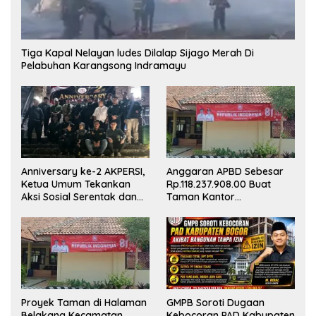
Tiga Kapal Nelayan ludes Dilalap Sijago Merah Di
Pelabuhan Karangsong Indramayu
Anggaran APBD Sebesar
Anniversary ke-2 AKPERSI,
Rp.118.237.908.00 Buat
Ketua Umum Tekankan
Taman Kantor
Aksi Sosial Serentak dan
Kemewahan yang Tak
Targetkan Pendaftaran
Masuk Akal, Harus
Konstituen ke Dewan Pers
Dipertanggungjawabkan
Secara Terbuka!
Proyek Taman di Halaman
GMPB Soroti Dugaan
Belakang Kecamatan
Kebocoran PAD Kabupaten