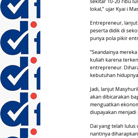
sekitar 10-20 ribu l
lokal,” ujar Kyai i Ma
Entrepreneur, lanju
peserta didik di seko
punya pola pikir ent
”Seandainya mereka 
kuliah karena terken
entrepreneur. Diha
kebutuhan hidupnya,
Jadi, lanjut Masyhuri
akan dibicarakan ba
menguatkan ekonomi 
diupayakan menjadi 
Dai yang telah lulus 
nantinya diharapka