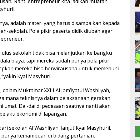
ulusan. Nanti entrepreneur kita jadikan muatan
syhuril.
tnya, adalah materi yang harus disampaikan kepada
lah-sekolah. Pola pikir peserta didik diubah agar
repreneur.
lulus sekolah tidak bisa melanjutkan ke bangku
dala biaya, tapi mereka sudah punya pola pikir
rapkan mereka bisa berwirausaha untuk memenuhi
”yakin Kyai Masyhuril.
l, dalam Muktamar XXIII Al Jam’iyatul Washliyah,
gaimana teknisnya dalam pelaksanaan gerakan
umat. Dai-dai di pedesaan saatnya nanti akan
pelaku ekonomi di lapangan.
dari sekolah Al Washliyah, lanjut Kyai Masyhuril,
n punya kemampuan di bidang pertanian,