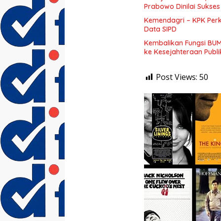
Prabowo Dinilai Sukse
Kemendagri – KPK Perku
Data SIPD
Kembalikan Fungsi BUM
ke Kesejahteraan Publi
Post Views:
50