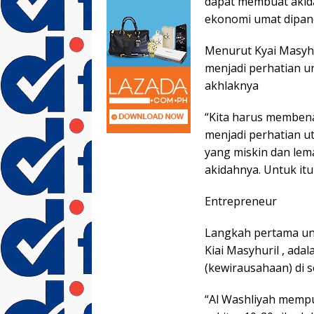
dapat membuat akid
ekonomi umat dipand
Menurut Kyai Masyh
menjadi perhatian 
akhlaknya
“Kita harus memben
menjadi perhatian 
yang miskin dan le
akidahnya. Untuk it
Entrepreneur
Langkah pertama un
Kiai Masyhuril , ad
(kewirausahaan) di s
“Al Washliyah mempu