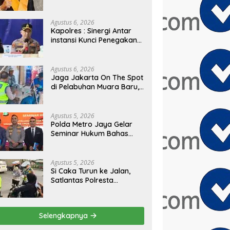
PRESIDEN
Agustus 6, 2026
Kapolres : Sinergi Antar
instansi Kunci Penegakan
Hukum dan Perlindungan
Masyarakat, Bea Cukai
Tanjung Priok Gagalkan
Agustus 6, 2026
Penyelundupan Harley-
Jaga Jakarta On The Spot
Davidson Bekas.
di Pelabuhan Muara Baru,
Polres Pelabuhan Tanjung
Priok Perkuat Sinergi
Kamtibmas Bersama
Agustus 5, 2026
Masyarakat
Polda Metro Jaya Gelar
Seminar Hukum Bahas
Perluasan Objek
Praperadilan dalam
KUHAP Baru
Agustus 5, 2026
Si Caka Turun ke Jalan,
Satlantas Polresta
Tangerang Edukasi
Pengendara di Titik Rawan
Kecelakaan
Selengkapnya