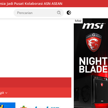
 ASN ASEAN
Ketua DPC BPPKB Banten HDS Serahkan SK 
tutup
nya