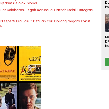
D
s Redam Gejolak Global
P
at Kolaborasi Cegah Korupsi di Daerah Melalui Integrasi
Bo
Ev
P
N seperti Era Lalu ? Defiyan Cori Dorong Negara Fokus
B
k.
Be
M
DI
Ku
Da
“L
Te
Pr
Pr