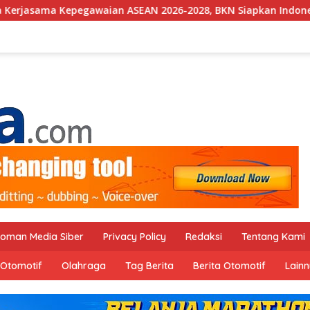
ASEAN 2026-2028, BKN Siapkan Indonesia Jadi Pusat Kolaborasi
oman Media Siber
Privacy Policy
Redaksi
Tentang Kami
Otomotif
Olahraga
Tag Berita
Berita Otomotif
Lain