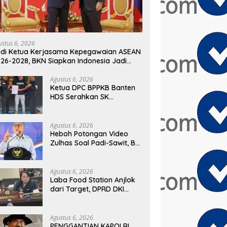
ustus 6, 2026
di Ketua Kerjasama Kepegawaian ASEAN
26-2028, BKN Siapkan Indonesia Jadi
sat Kolaborasi ASN ASEAN
Agustus 6, 2026
Ketua DPC BPPKB Banten
HDS Serahkan SK
Pengurus PAC Kecamatan
Panggarangan Masa Bakti
2026–2031
Agustus 6, 2026
Heboh Potongan Video
Zulhas Soal Padi-Sawit, BM
PAN Bongkar Konteks
Aslinya yang
Disembunyikan
Agustus 6, 2026
Laba Food Station Anjlok
dari Target, DPRD DKI
Soroti Kinerja BUMD
Pangan
Agustus 6, 2026
PENGGANTIAN KAPOLRI,