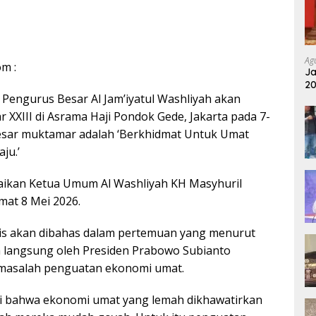
Ag
om :
Ja
20
Pu
 Pengurus Besar Al Jam’iyatul Washliyah akan
XXIII di Asrama Haji Pondok Gede, Jakarta pada 7-
besar muktamar adalah ‘Berkhidmat Untuk Umat
ju.’
aikan Ketua Umum Al Washliyah KH Masyhuril
umat 8 Mei 2026.
gis akan dibahas dalam pertemuan yang menurut
 langsung oleh Presiden Prabowo Subianto
 masalah penguatan ekonomi umat.
ai bahwa ekonomi umat yang lemah dikhawatirkan