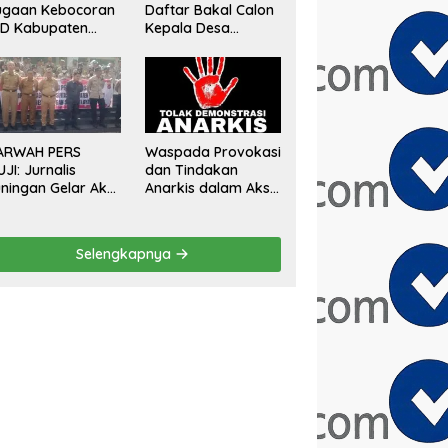
ugaan Kebocoran
Daftar Bakal Calon
AD Kabupaten
Kepala Desa
gor, Minta
Sumberurip Diantar
aluasi Total
Keluarga Dan
engawasan
Ratusan Pendukung
angunan Tak
ke Meja Panitia
rizin
ARWAH PERS
Waspada Provokasi
UJI: Jurnalis
dan Tindakan
ningan Gelar Aksi
Anarkis dalam Aksi
mai Tolak Stigma
Unjuk Rasa di Bulan
ondo Ireng”,
Agustus 2026
gas Minta
Selengkapnya
esiden Hargai
ofesi Wartawan