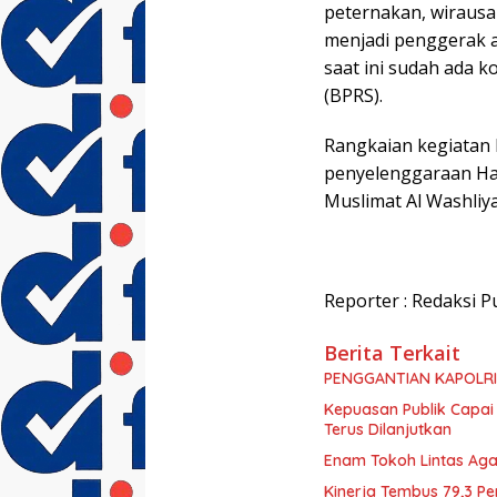
peternakan, wirausa
menjadi penggerak a
saat ini sudah ada 
(BPRS).
Rangkaian kegiatan 
penyelenggaraan Ha
Muslimat Al Washliy
Reporter : Redaksi P
Berita Terkait
PENGGANTIAN KAPOLRI
Kepuasan Publik Capai
Terus Dilanjutkan
Enam Tokoh Lintas Ag
Kinerja Tembus 79,3 Pe