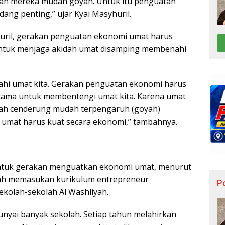
ah mereka mudah goyah. Untuk itu penguatan
ang penting,” ujar Kyai Masyhuril.
uril, gerakan penguatan ekonomi umat harus
untuk menjaga akidah umat disamping membenahi
ahi umat kita. Gerakan penguatan ekonomi harus
utama untuk membentengi umat kita. Karena umat
mah cenderung mudah terpengaruh (goyah)
u umat harus kuat secara ekonomi,” tambahnya.
tuk gerakan menguatkan ekonomi umat, menurut
alah memasukan kurikulum entrepreneur
Po
ekolah-sekolah Al Washliyah.
nyai banyak sekolah. Setiap tahun melahirkan