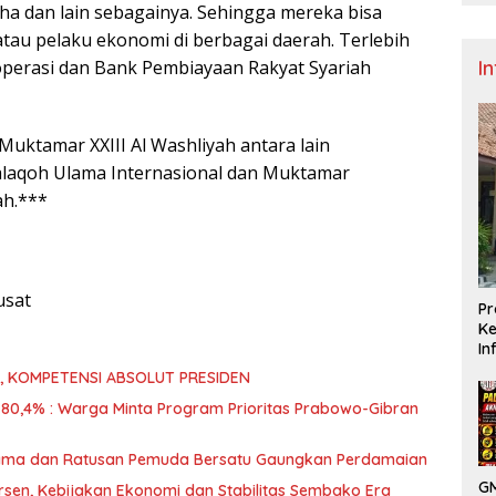
ha dan lain sebagainya. Sehingga mereka bisa
tau pelaku ekonomi di berbagai daerah. Terlebih
koperasi dan Bank Pembiayaan Rakyat Syariah
I
Muktamar XXIII Al Washliyah antara lain
laqoh Ulama Internasional dan Muktamar
ah.***
usat
Pr
Ke
In
, KOMPETENSI ABSOLUT PRESIDEN
 80,4% : Warga Minta Program Prioritas Prabowo-Gibran
ama dan Ratusan Pemuda Bersatu Gaungkan Perdamaian
GM
rsen, Kebijakan Ekonomi dan Stabilitas Sembako Era