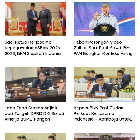
Jadi Ketua Kerjasama
Heboh Potongan Video
Kepegawaian ASEAN 2026-
Zulhas Soal Padi-Sawit, BM
2028, BKN Siapkan Indonesia
PAN Bongkar Konteks Aslinya
Jadi Pusat Kolaborasi ASN
yang Disembunyikan
ASEAN
Laba Food Station Anjlok
Kepala BKN Prof Zudan
dari Target, DPRD DKI Soroti
Perkuat Kerjasama
Kinerja BUMD Pangan
Indonesia – Kamboja untuk
Kemajuan Tata Kelola ASN di
ASEAN