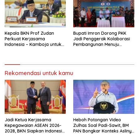
Kepala BKN Prof Zudan
Bupati Imron Dorong PKK
Perkuat Kerjasama
Jadi Penggerak Kolaborasi
Indonesia – Kamboja untuk
Pembangunan Menuju
Kemajuan Tata Kelola ASN di
Indonesia Emas 2045
ASEAN
Rekomendasi untuk kamu
Jadi Ketua Kerjasama
Heboh Potongan Video
Kepegawaian ASEAN 2026-
Zulhas Soal Padi-Sawit, BM
2028, BKN Siapkan Indonesia
PAN Bongkar Konteks Aslinya
Jadi Pusat Kolaborasi ASN
yang Disembunyikan