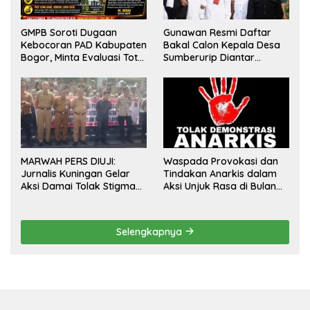
GMPB Soroti Dugaan
Gunawan Resmi Daftar
Kebocoran PAD Kabupaten
Bakal Calon Kepala Desa
Bogor, Minta Evaluasi Total
Sumberurip Diantar
Pengawasan Bangunan
Keluarga Dan Ratusan
Tak Berizin
Pendukung ke Meja Panitia
MARWAH PERS DIUJI:
Waspada Provokasi dan
Jurnalis Kuningan Gelar
Tindakan Anarkis dalam
Aksi Damai Tolak Stigma
Aksi Unjuk Rasa di Bulan
“Londo Ireng”, Tegas Minta
Agustus 2026
Presiden Hargai Profesi
Wartawan
Selengkapnya