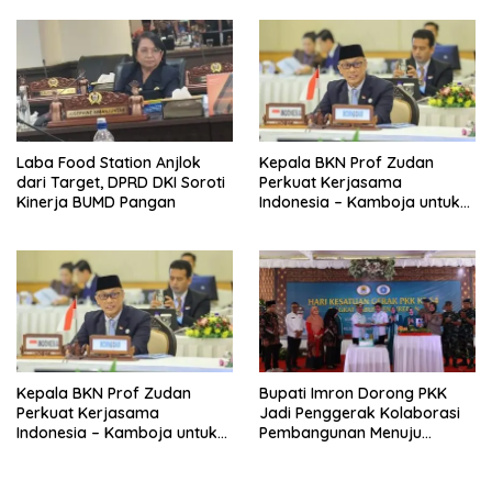
ASEAN
Laba Food Station Anjlok
Kepala BKN Prof Zudan
dari Target, DPRD DKI Soroti
Perkuat Kerjasama
Kinerja BUMD Pangan
Indonesia – Kamboja untuk
Kemajuan Tata Kelola ASN di
ASEAN
Kepala BKN Prof Zudan
Bupati Imron Dorong PKK
Perkuat Kerjasama
Jadi Penggerak Kolaborasi
Indonesia – Kamboja untuk
Pembangunan Menuju
Kemajuan Tata Kelola ASN di
Indonesia Emas 2045
ASEAN