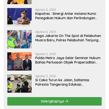
Agustus 6, 2026
Kapolres : Sinergi Antar instansi Kunci
Penegakan Hukum dan Perlindungan
Masyarakat, Bea Cukai Tanjung Priok
Gagalkan Penyelundupan Harley-
Davidson Bekas.
Agustus 6, 2026
Jaga Jakarta On The Spot di Pelabuhan
Muara Baru, Polres Pelabuhan Tanjung
Priok Perkuat Sinergi Kamtibmas
Bersama Masyarakat
Agustus 5, 2026
Polda Metro Jaya Gelar Seminar Hukum
Bahas Perluasan Objek Praperadilan
dalam KUHAP Baru
Agustus 5, 2026
Si Caka Turun ke Jalan, Satlantas
Polresta Tangerang Edukasi
Pengendara di Titik Rawan Kecelakaan
Selengkapnya