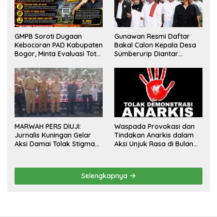
GMPB Soroti Dugaan
Gunawan Resmi Daftar
Kebocoran PAD Kabupaten
Bakal Calon Kepala Desa
Bogor, Minta Evaluasi Total
Sumberurip Diantar
Pengawasan Bangunan
Keluarga Dan Ratusan
Tak Berizin
Pendukung ke Meja Panitia
MARWAH PERS DIUJI:
Waspada Provokasi dan
Jurnalis Kuningan Gelar
Tindakan Anarkis dalam
Aksi Damai Tolak Stigma
Aksi Unjuk Rasa di Bulan
“Londo Ireng”, Tegas Minta
Agustus 2026
Presiden Hargai Profesi
Wartawan
Selengkapnya