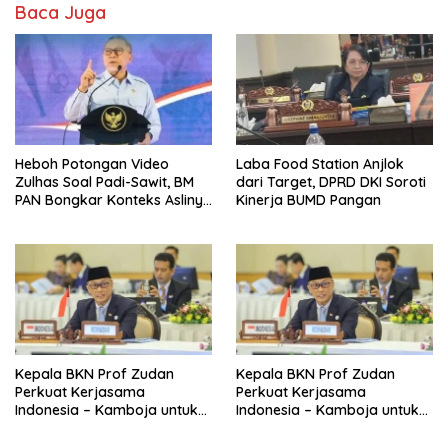
Baca Juga
Heboh Potongan Video
Laba Food Station Anjlok
Zulhas Soal Padi-Sawit, BM
dari Target, DPRD DKI Soroti
PAN Bongkar Konteks Aslinya
Kinerja BUMD Pangan
yang Disembunyikan
Kepala BKN Prof Zudan
Kepala BKN Prof Zudan
Perkuat Kerjasama
Perkuat Kerjasama
Indonesia – Kamboja untuk
Indonesia – Kamboja untuk
Kemajuan Tata Kelola ASN di
Kemajuan Tata Kelola ASN di
ASEAN
ASEAN