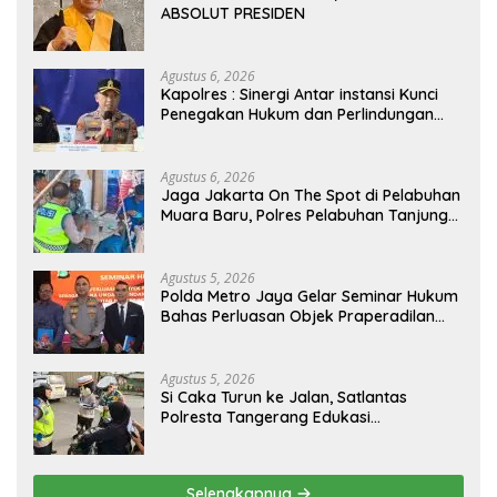
ABSOLUT PRESIDEN
Agustus 6, 2026
Kapolres : Sinergi Antar instansi Kunci
Penegakan Hukum dan Perlindungan
Masyarakat, Bea Cukai Tanjung Priok
Gagalkan Penyelundupan Harley-
Davidson Bekas.
Agustus 6, 2026
Jaga Jakarta On The Spot di Pelabuhan
Muara Baru, Polres Pelabuhan Tanjung
Priok Perkuat Sinergi Kamtibmas
Bersama Masyarakat
Agustus 5, 2026
Polda Metro Jaya Gelar Seminar Hukum
Bahas Perluasan Objek Praperadilan
dalam KUHAP Baru
Agustus 5, 2026
Si Caka Turun ke Jalan, Satlantas
Polresta Tangerang Edukasi
Pengendara di Titik Rawan Kecelakaan
Selengkapnya