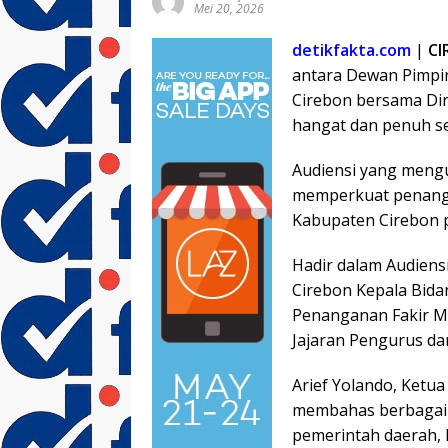
Mei 20, 2026
detikfakta.com
|
CI
antara Dewan Pimpina
Cirebon bersama Di
hangat dan penuh s
Audiensi yang meng
memperkuat penanga
Kabupaten Cirebon p
Hadir dalam Audiensi
Cirebon Kepala Bida
Penanganan Fakir Mi
Jajaran Pengurus da
Arief Yolando, Ketu
membahas berbagai 
pemerintah daerah,