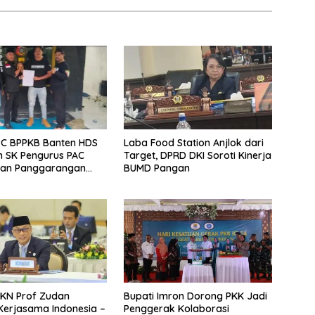
PC BPPKB Banten HDS
Laba Food Station Anjlok dari
 SK Pengurus PAC
Target, DPRD DKI Soroti Kinerja
an Panggarangan
BUMD Pangan
ti 2026–2031
BKN Prof Zudan
Bupati Imron Dorong PKK Jadi
Kerjasama Indonesia –
Penggerak Kolaborasi