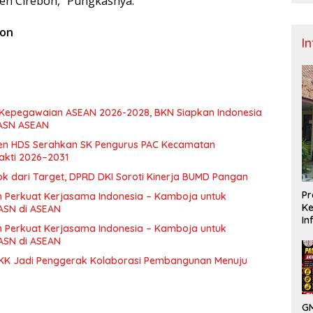
en Cirebon,” Pungkasnya.
bon
I
 Kepegawaian ASEAN 2026-2028, BKN Siapkan Indonesia
 ASN ASEAN
en HDS Serahkan SK Pengurus PAC Kecamatan
kti 2026–2031
ok dari Target, DPRD DKI Soroti Kinerja BUMD Pangan
Pr
 Perkuat Kerjasama Indonesia – Kamboja untuk
Ke
ASN di ASEAN
In
 Perkuat Kerjasama Indonesia – Kamboja untuk
ASN di ASEAN
PKK Jadi Penggerak Kolaborasi Pembangunan Menuju
GM