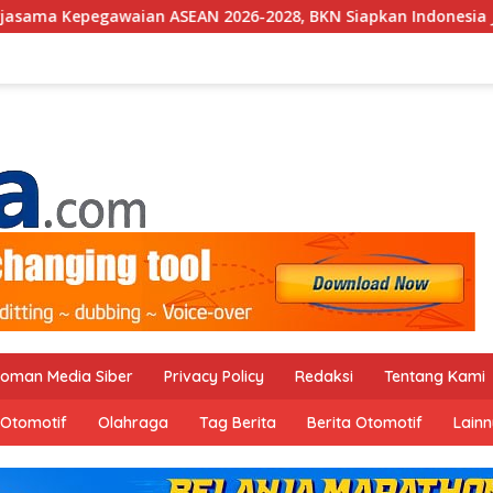
2026-2028, BKN Siapkan Indonesia Jadi Pusat Kolaborasi ASN 
oman Media Siber
Privacy Policy
Redaksi
Tentang Kami
Otomotif
Olahraga
Tag Berita
Berita Otomotif
Lain