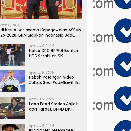
ustus 6, 2026
di Ketua Kerjasama Kepegawaian ASEAN
26-2028, BKN Siapkan Indonesia Jadi
sat Kolaborasi ASN ASEAN
Agustus 6, 2026
Ketua DPC BPPKB Banten
HDS Serahkan SK
Pengurus PAC Kecamatan
Panggarangan Masa Bakti
2026–2031
Agustus 6, 2026
Heboh Potongan Video
Zulhas Soal Padi-Sawit, BM
PAN Bongkar Konteks
Aslinya yang
Disembunyikan
Agustus 6, 2026
Laba Food Station Anjlok
dari Target, DPRD DKI
Soroti Kinerja BUMD
Pangan
Agustus 6, 2026
PENGGANTIAN KAPOLRI,