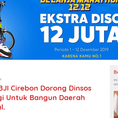
B
h
In
an
 BJI Cirebon Dorong Dinsos
gi Untuk Bangun Daerah
l.