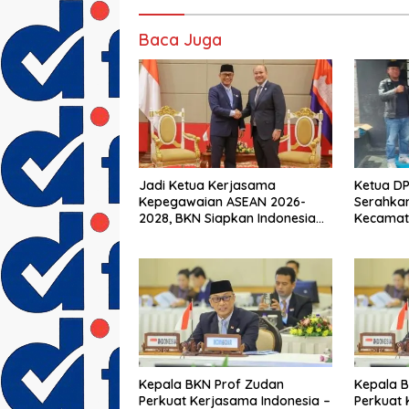
Baca Juga
Jadi Ketua Kerjasama
Ketua D
Kepegawaian ASEAN 2026-
Serahkan
2028, BKN Siapkan Indonesia
Kecamat
Jadi Pusat Kolaborasi ASN
Masa Bak
ASEAN
Kepala BKN Prof Zudan
Kepala 
Perkuat Kerjasama Indonesia –
Perkuat 