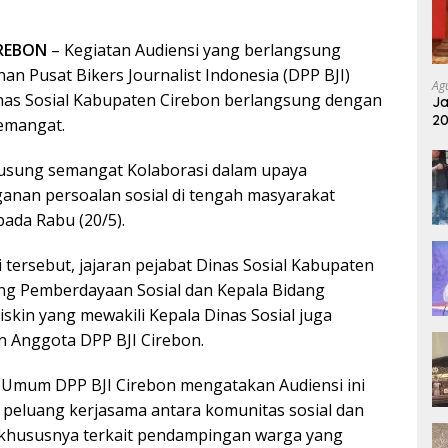
REBON
– Kegiatan Audiensi yang berlangsung
n Pusat Bikers Journalist Indonesia (DPP BJI)
Ag
nas Sosial Kabupaten Cirebon berlangsung dengan
Ja
20
emangat.
Pu
usung semangat Kolaborasi dalam upaya
nan persoalan sosial di tengah masyarakat
ada Rabu (20/5).
 tersebut, jajaran pejabat Dinas Sosial Kabupaten
ng Pemberdayaan Sosial dan Kepala Bidang
skin yang mewakili Kepala Dinas Sosial juga
n Anggota DPP BJI Cirebon.
a Umum DPP BJI Cirebon mengatakan Audiensi ini
peluang kerjasama antara komunitas sosial dan
 khususnya terkait pendampingan warga yang