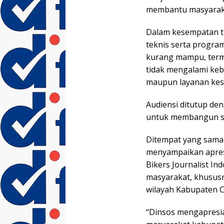
membantu masyaraka
Dalam kesempatan te
teknis serta progra
kurang mampu, term
tidak mengalami ke
maupun layanan kes
Audiensi ditutup d
untuk membangun si
Ditempat yang sama 
menyampaikan apresi
Bikers Journalist In
masyarakat, khususn
wilayah Kabupaten C
“Dinsos mengapresia