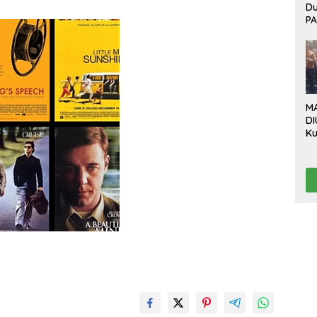
D
P
Bo
Ev
P
B
Be
M
DI
Ku
Da
“L
Te
Pr
Pr