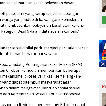
n sosial maupun akses pelayanan dasar.
oti persoalan yang kerap terjadi di lapangan
a warga yang hidup di bawah garis kemiskinan
aat membutuhkan pelayanan kesehatan karena
 kategori Desil 6 dalam data sosial ekonomi,”
n tersebut dinilai perlu menjadi perhatian serius
ntah benar-benar tepat sasaran.
, Kepala Bidang Penanganan Fakir Miskin (PFM)
aten Cirebon kemudian memberikan beberapa
 mekanisme, proses verifikasi, serta langkah-
if yang dapat ditempuh masyarakat agar
Po
an dalam mengakses bantuan sosial sesuai
 dari Kementerian Sosial Republik Indonesia.
igus menjadi edukasi penting bagi BJI agar dapat