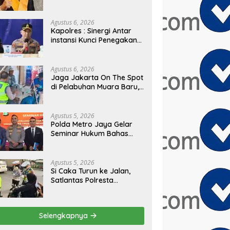
PRESIDEN
Agustus 6, 2026
Kapolres : Sinergi Antar
instansi Kunci Penegakan
Hukum dan Perlindungan
Masyarakat, Bea Cukai
Tanjung Priok Gagalkan
Agustus 6, 2026
Penyelundupan Harley-
Jaga Jakarta On The Spot
Davidson Bekas.
di Pelabuhan Muara Baru,
Polres Pelabuhan Tanjung
Priok Perkuat Sinergi
Kamtibmas Bersama
Agustus 5, 2026
Masyarakat
Polda Metro Jaya Gelar
Seminar Hukum Bahas
Perluasan Objek
Praperadilan dalam
KUHAP Baru
Agustus 5, 2026
Si Caka Turun ke Jalan,
Satlantas Polresta
Tangerang Edukasi
Pengendara di Titik Rawan
Kecelakaan
Selengkapnya