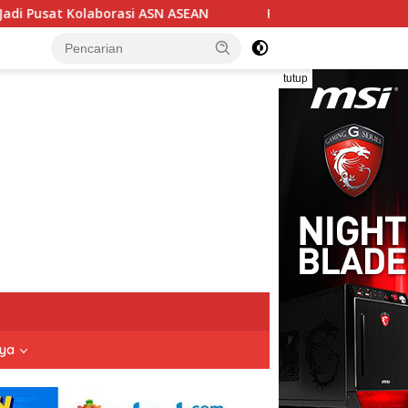
ASEAN
Ketua DPC BPPKB Banten HDS Serahkan SK Pengu
tutup
nya