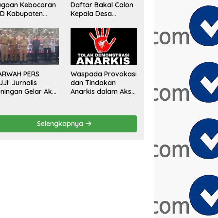
ugaan Kebocoran
Daftar Bakal Calon
AD Kabupaten
Kepala Desa
gor, Minta
Sumberurip Diantar
aluasi Total
Keluarga Dan
engawasan
Ratusan Pendukung
angunan Tak
ke Meja Panitia
rizin
ARWAH PERS
Waspada Provokasi
UJI: Jurnalis
dan Tindakan
ningan Gelar Aksi
Anarkis dalam Aksi
mai Tolak Stigma
Unjuk Rasa di Bulan
ondo Ireng”,
Agustus 2026
gas Minta
Selengkapnya
esiden Hargai
ofesi Wartawan