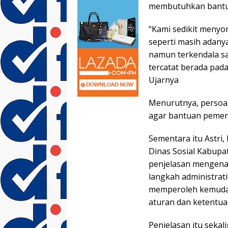
membutuhkan bantua
“Kami sedikit menyor
seperti masih adany
namun terkendala s
tercatat berada pada
Ujarnya
Menurutnya, persoala
agar bantuan pemeri
Sementara itu Astri
Dinas Sosial Kabup
penjelasan mengenai
langkah administrat
memperoleh kemudah
aturan dan ketentuan
Penjelasan itu sekal