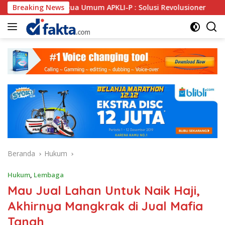
Langsung
tua Umum APKLI-P : Solusi Revolusioner
Breaking News
Oknum SPSI L
ke
konten
Beranda
Hukum
Hukum
,
Lembaga
Mau Jual Lahan Untuk Naik Haji,
Akhirnya Mangkrak di Jual Mafia
Tanah