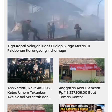
Tiga Kapal Nelayan ludes Dilalap Sijago Merah Di
Pelabuhan Karangsong Indramayu
Anniversary ke-2 AKPERSI,
Anggaran APBD Sebesar
Ketua Umum Tekankan
Rp.118.237.908.00 Buat
Aksi Sosial Serentak dan
Taman Kantor
Targetkan Pendaftaran
Kemewahan yang Tak
Konstituen ke Dewan Pers
Masuk Akal, Harus
Dipertanggungjawabkan