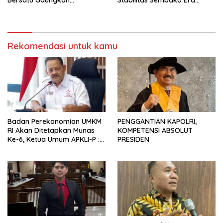
Perdamaian
Prabowo Dinilai Sukses
Redam Gejolak Global
Rekomendasi untuk kamu
Badan Perekonomian UMKM
PENGGANTIAN KAPOLRI,
RI Akan Ditetapkan Munas
KOMPETENSI ABSOLUT
Ke-6, Ketua Umum APKLI-P :
PRESIDEN
Solusi Revolusioner