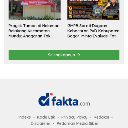
Secara Terbuka!
Proyek Taman di Halaman
GMPB Soroti Dugaan
Belakang Kecamatan
Kebocoran PAD Kabupaten
Mundu: Anggaran Tak
Bogor, Minta Evaluasi Total
Terlihat, Informasi Tak
Pengawasan Bangunan
Tersedia
Tak Berizin
Selengkapnya
Indeks
Kode Etik
Privacy Policy
Redaksi
Disclaimer
Pedoman Media Siber