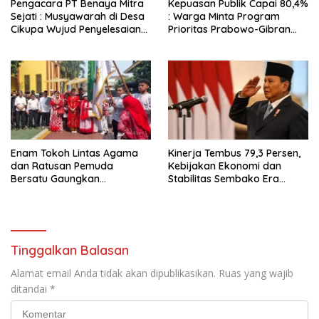
Pengacara PT Benaya Mitra
Kepuasan Publik Capai 80,4%
Sejati : Musyawarah di Desa
: Warga Minta Program
Cikupa Wujud Penyelesaian
Prioritas Prabowo-Gibran
Sengketa yang Bermartabat
Terus Dilanjutkan
Enam Tokoh Lintas Agama
Kinerja Tembus 79,3 Persen,
dan Ratusan Pemuda
Kebijakan Ekonomi dan
Bersatu Gaungkan
Stabilitas Sembako Era
Perdamaian
Prabowo Dinilai Sukses
Redam Gejolak Global
Tinggalkan Balasan
Alamat email Anda tidak akan dipublikasikan.
Ruas yang wajib
ditandai
*