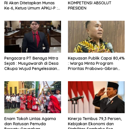
RI Akan Ditetapkan Munas
KOMPETENSI ABSOLUT
Ke-6, Ketua Umum APKLI-P :
PRESIDEN
Solusi Revolusioner
Pengacara PT Benaya Mitra
Kepuasan Publik Capai 80,4%
Sejati : Musyawarah di Desa
: Warga Minta Program
Cikupa Wujud Penyelesaian
Prioritas Prabowo-Gibran
Sengketa yang Bermartabat
Terus Dilanjutkan
Enam Tokoh Lintas Agama
Kinerja Tembus 79,3 Persen,
dan Ratusan Pemuda
Kebijakan Ekonomi dan
Bersatu Gaungkan
Stabilitas Sembako Era