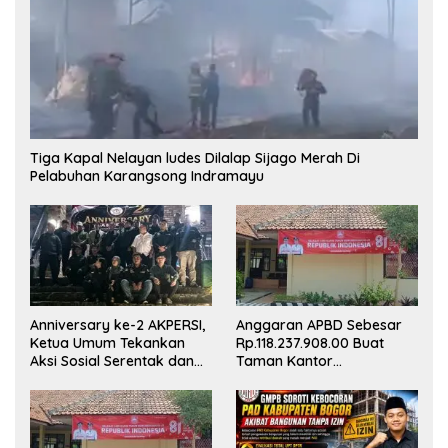
Tiga Kapal Nelayan ludes Dilalap Sijago Merah Di
Pelabuhan Karangsong Indramayu
Anniversary ke-2 AKPERSI,
Anggaran APBD Sebesar
Ketua Umum Tekankan
Rp.118.237.908.00 Buat
Aksi Sosial Serentak dan
Taman Kantor
Targetkan Pendaftaran
Kemewahan yang Tak
Konstituen ke Dewan Pers
Masuk Akal, Harus
Dipertanggungjawabkan
Secara Terbuka!