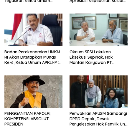
Tegaskan Ketua Umum
Apresiasi Kepedulian Sosial
Punya Kewenangan Penuh
Medco kepada Masyarakat
Susun Kepengurusan
Aceh Timur
Badan Perekonomian UMKM
Oknum SPSI Lakukan
RI Akan Ditetapkan Munas
Eksekusi Sepihak, Hak
Ke-6, Ketua Umum APKLI-P :
Mantan Karyawan PT
Solusi Revolusioner
Matahari Sentosa Jaya
Terabaikan
PENGGANTIAN KAPOLRI,
Perwakilan APUSM Sambangi
KOMPETENSI ABSOLUT
DPRD Depok, Desak
PRESIDEN
Penyelesaian Hak Pemilik Unit
Saladdin Mansion