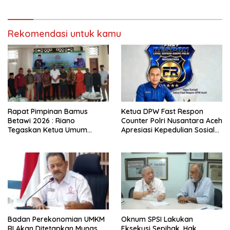
Rekomendasi untuk kamu
Rapat Pimpinan Bamus
Ketua DPW Fast Respon
Betawi 2026 : Riano
Counter Polri Nusantara Aceh
Tegaskan Ketua Umum
Apresiasi Kepedulian Sosial
Punya Kewenangan Penuh
Medco kepada Masyarakat
Susun Kepengurusan
Aceh Timur
Badan Perekonomian UMKM
Oknum SPSI Lakukan
RI Akan Ditetapkan Munas
Eksekusi Sepihak, Hak