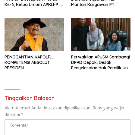
Ke-6, Ketua Umum APKLI-P :
Mantan Karyawan PT
Solusi Revolusioner
Matahari Sentosa Jaya
Terabaikan
PENGGANTIAN KAPOLRI,
Perwakilan APUSM Sambangi
KOMPETENSI ABSOLUT
DPRD Depok, Desak
PRESIDEN
Penyelesaian Hak Pemilik Unit
Saladdin Mansion
Tinggalkan Balasan
Alamat email Anda tidak akan dipublikasikan.
Ruas yang wajib
ditandai
*