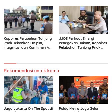
Kecelakaan
Dipertemukan Kembali
dengan Sopir
Kapolres Pelabuhan Tanjung
JJOS Perkuat Sinergi
Priok Tekankan Disiplin,
Penegakan Hukum, Kapolres
Integritas, dan Komitmen Anti
Pelabuhan Tanjung Priok
Narkoba Saat Pimpin Apel
Jalin Silaturahmi dengan
Pagi Personel
Kejaksaan Negeri Jakarta
Utara
Rekomendasi untuk kamu
Jaga Jakarta On The Spot di
Polda Metro Jaya Gelar