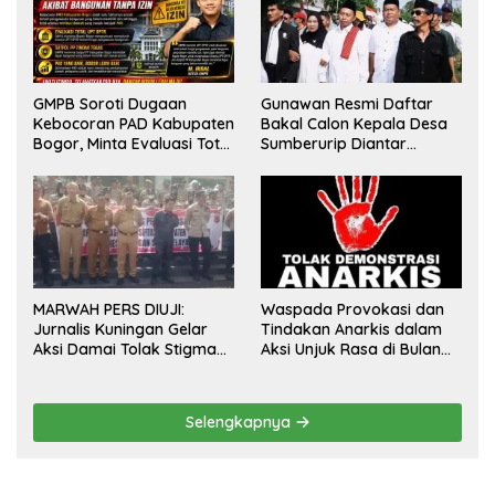
GMPB Soroti Dugaan
Gunawan Resmi Daftar
Kebocoran PAD Kabupaten
Bakal Calon Kepala Desa
Bogor, Minta Evaluasi Total
Sumberurip Diantar
Pengawasan Bangunan
Keluarga Dan Ratusan
Tak Berizin
Pendukung ke Meja Panitia
MARWAH PERS DIUJI:
Waspada Provokasi dan
Jurnalis Kuningan Gelar
Tindakan Anarkis dalam
Aksi Damai Tolak Stigma
Aksi Unjuk Rasa di Bulan
“Londo Ireng”, Tegas Minta
Agustus 2026
Presiden Hargai Profesi
Wartawan
Selengkapnya