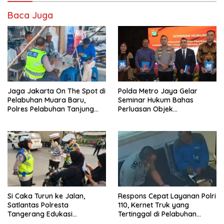
Baca Juga
Jaga Jakarta On The Spot di
Polda Metro Jaya Gelar
Pelabuhan Muara Baru,
Seminar Hukum Bahas
Polres Pelabuhan Tanjung
Perluasan Objek
Priok Perkuat Sinergi
Praperadilan dalam KUHAP
Kamtibmas Bersama
Baru
Masyarakat
Si Caka Turun ke Jalan,
Respons Cepat Layanan Polri
Satlantas Polresta
110, Kernet Truk yang
Tangerang Edukasi
Tertinggal di Pelabuhan
Pengendara di Titik Rawan
Tanjung Priok Berhasil