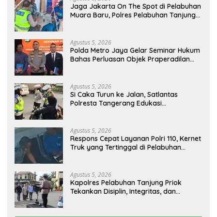
Jaga Jakarta On The Spot di Pelabuhan
Muara Baru, Polres Pelabuhan Tanjung
Priok Perkuat Sinergi Kamtibmas
Bersama Masyarakat
Agustus 5, 2026
Polda Metro Jaya Gelar Seminar Hukum
Bahas Perluasan Objek Praperadilan
dalam KUHAP Baru
Agustus 5, 2026
Si Caka Turun ke Jalan, Satlantas
Polresta Tangerang Edukasi
Pengendara di Titik Rawan Kecelakaan
Agustus 5, 2026
Respons Cepat Layanan Polri 110, Kernet
Truk yang Tertinggal di Pelabuhan
Tanjung Priok Berhasil Dipertemukan
Kembali dengan Sopir
Agustus 5, 2026
Kapolres Pelabuhan Tanjung Priok
Tekankan Disiplin, Integritas, dan
Komitmen Anti Narkoba Saat Pimpin
Apel Pagi Personel