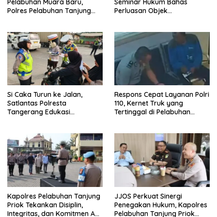
Pelabuhan Muara Baru,
Seminar Hukum Bahas
Polres Pelabuhan Tanjung
Perluasan Objek
Priok Perkuat Sinergi
Praperadilan dalam KUHAP
Kamtibmas Bersama
Baru
Masyarakat
Si Caka Turun ke Jalan,
Respons Cepat Layanan Polri
Satlantas Polresta
110, Kernet Truk yang
Tangerang Edukasi
Tertinggal di Pelabuhan
Pengendara di Titik Rawan
Tanjung Priok Berhasil
Kecelakaan
Dipertemukan Kembali
dengan Sopir
Kapolres Pelabuhan Tanjung
JJOS Perkuat Sinergi
Priok Tekankan Disiplin,
Penegakan Hukum, Kapolres
Integritas, dan Komitmen Anti
Pelabuhan Tanjung Priok