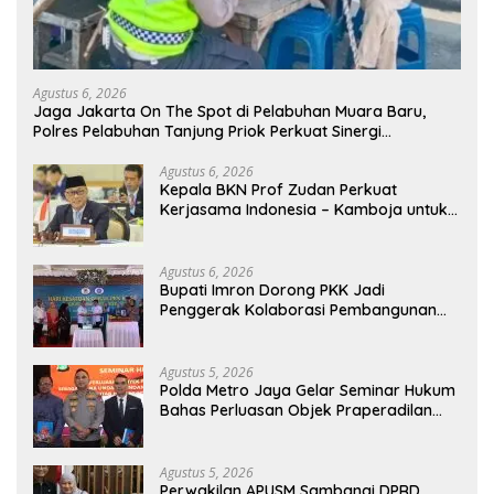
Agustus 6, 2026
Jaga Jakarta On The Spot di Pelabuhan Muara Baru,
Polres Pelabuhan Tanjung Priok Perkuat Sinergi
Kamtibmas Bersama Masyarakat
Agustus 6, 2026
Kepala BKN Prof Zudan Perkuat
Kerjasama Indonesia – Kamboja untuk
Kemajuan Tata Kelola ASN di ASEAN
Agustus 6, 2026
Bupati Imron Dorong PKK Jadi
Penggerak Kolaborasi Pembangunan
Menuju Indonesia Emas 2045
Agustus 5, 2026
Polda Metro Jaya Gelar Seminar Hukum
Bahas Perluasan Objek Praperadilan
dalam KUHAP Baru
Agustus 5, 2026
Perwakilan APUSM Sambangi DPRD