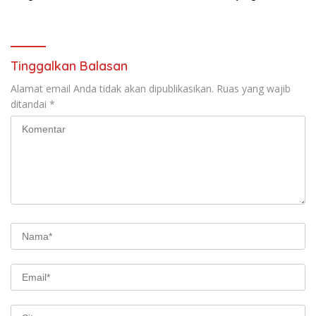
Narkoba Saat Pimpin Apel
Jalin Silaturahmi dengan
Pagi Personel
Kejaksaan Negeri Jakarta
Utara
Tinggalkan Balasan
Alamat email Anda tidak akan dipublikasikan.
Ruas yang wajib
ditandai
*