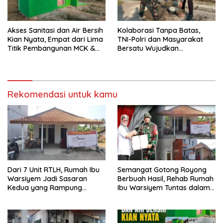
Akses Sanitasi dan Air Bersih
Kolaborasi Tanpa Batas,
Kian Nyata, Empat dari Lima
TNI-Polri dan Masyarakat
Titik Pembangunan MCK &
Bersatu Wujudkan
Revitalisasi Air TMMD ke-129
Pembangunan Melalui TMMD
Kodim 0620 Berhasil
ke-129 Kodim 0620/Kab.
Diselesaikan 100 Persen
Cirebon
Rekomendasi untuk kamu
Dari 7 Unit RTLH, Rumah Ibu
Semangat Gotong Royong
Warsiyem Jadi Sasaran
Berbuah Hasil, Rehab Rumah
Kedua yang Rampung
Ibu Warsiyem Tuntas dalam
Direhab Satgas TMMD ke-129
Program TMMD ke-129
Kodim 0620/Kabupaten
Kodim 0620/Kabupaten
Cirebon
Cirebon