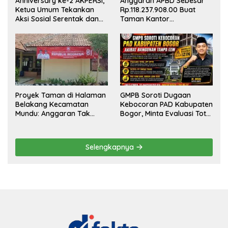
Anniversary ke-2 AKPERSI,
Anggaran APBD Sebesar
Ketua Umum Tekankan
Rp.118.237.908.00 Buat
Aksi Sosial Serentak dan
Taman Kantor
Targetkan Pendaftaran
Kemewahan yang Tak
Konstituen ke Dewan Pers
Masuk Akal, Harus
Dipertanggungjawabkan
Secara Terbuka!
Proyek Taman di Halaman
GMPB Soroti Dugaan
Belakang Kecamatan
Kebocoran PAD Kabupaten
Mundu: Anggaran Tak
Bogor, Minta Evaluasi Total
Terlihat, Informasi Tak
Pengawasan Bangunan
Tersedia
Tak Berizin
Selengkapnya