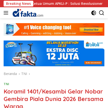
Langsung
 Ketua Umum APKLI-P : Solusi Revolusioner
Breaking News
Oknum SPSI
ke
konten
Beranda
TNI
TNI
Koramil 1401/Kesambi Gelar Nobar
Gembira Piala Dunia 2026 Bersama
Warga.