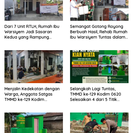
Dari 7 Unit RTLH, Rumah Ibu
Semangat Gotong Royong
Warsiyem Jadi Sasaran
Berbuah Hasil, Rehab Rumah
Kedua yang Rampung
Ibu Warsiyem Tuntas dalam
Direhab Satgas TMMD ke-129
Program TMMD ke-129
Kodim 0620/Kabupaten
Kodim 0620/Kabupaten
Cirebon
Cirebon
Menjalin Kedekatan dengan
Selangkah Lagi Tuntas,
Warga, Anggota Satgas
TMMD ke-129 Kodim 0620
TMMD ke-129 Kodim
Selesaikan 4 dari 5 Titik
0620/Kab. Cirebon Ikuti Tahlil
Pembangunan MCK dan
Almarhumah sebagai Wujud
Revitalisasi Air untuk
Sinergi dan Kebersamaan
Masyarakat