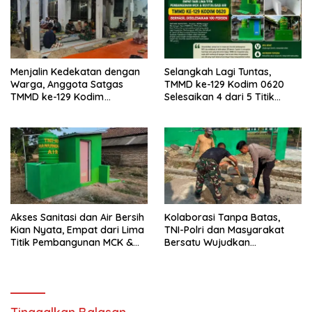
Menjalin Kedekatan dengan
Selangkah Lagi Tuntas,
Warga, Anggota Satgas
TMMD ke-129 Kodim 0620
TMMD ke-129 Kodim
Selesaikan 4 dari 5 Titik
0620/Kab. Cirebon Ikuti Tahlil
Pembangunan MCK dan
Almarhumah sebagai Wujud
Revitalisasi Air untuk
Sinergi dan Kebersamaan
Masyarakat
Akses Sanitasi dan Air Bersih
Kolaborasi Tanpa Batas,
Kian Nyata, Empat dari Lima
TNI-Polri dan Masyarakat
Titik Pembangunan MCK &
Bersatu Wujudkan
Revitalisasi Air TMMD ke-129
Pembangunan Melalui TMMD
Kodim 0620 Berhasil
ke-129 Kodim 0620/Kab.
Diselesaikan 100 Persen
Cirebon