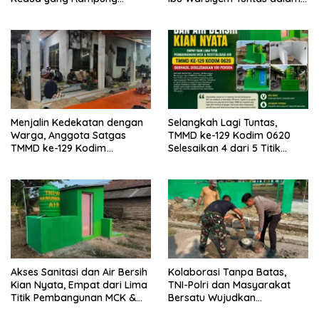
Direhab Satgas TMMD ke-129
Program TMMD ke-129
Kodim 0620/Kabupaten
Kodim 0620/Kabupaten
Cirebon
Cirebon
Menjalin Kedekatan dengan
Selangkah Lagi Tuntas,
Warga, Anggota Satgas
TMMD ke-129 Kodim 0620
TMMD ke-129 Kodim
Selesaikan 4 dari 5 Titik
0620/Kab. Cirebon Ikuti Tahlil
Pembangunan MCK dan
Almarhumah sebagai Wujud
Revitalisasi Air untuk
Sinergi dan Kebersamaan
Masyarakat
Akses Sanitasi dan Air Bersih
Kolaborasi Tanpa Batas,
Kian Nyata, Empat dari Lima
TNI-Polri dan Masyarakat
Titik Pembangunan MCK &
Bersatu Wujudkan
Revitalisasi Air TMMD ke-129
Pembangunan Melalui TMMD