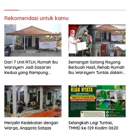
Kodim 0620 Berhasil
ke-129 Kodim 0620/Kab.
Diselesaikan 100 Persen
Cirebon
Rekomendasi untuk kamu
Dari 7 Unit RTLH, Rumah Ibu
Semangat Gotong Royong
Warsiyem Jadi Sasaran
Berbuah Hasil, Rehab Rumah
Kedua yang Rampung
Ibu Warsiyem Tuntas dalam
Direhab Satgas TMMD ke-129
Program TMMD ke-129
Kodim 0620/Kabupaten
Kodim 0620/Kabupaten
Cirebon
Cirebon
Menjalin Kedekatan dengan
Selangkah Lagi Tuntas,
Warga, Anggota Satgas
TMMD ke-129 Kodim 0620