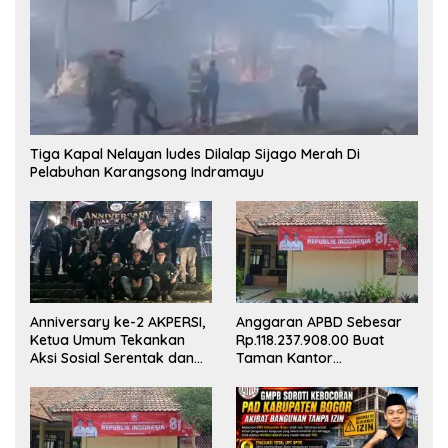
Tiga Kapal Nelayan ludes Dilalap Sijago Merah Di
Pelabuhan Karangsong Indramayu
Anniversary ke-2 AKPERSI,
Anggaran APBD Sebesar
Ketua Umum Tekankan
Rp.118.237.908.00 Buat
Aksi Sosial Serentak dan
Taman Kantor
Targetkan Pendaftaran
Kemewahan yang Tak
Konstituen ke Dewan Pers
Masuk Akal, Harus
Dipertanggungjawabkan
Secara Terbuka!