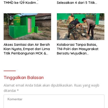
TMMD ke-129 Kodim
Selesaikan 4 dari 5 Titik
0620/Kab. Cirebon Ikuti Tahlil
Pembangunan MCK dan
Almarhumah sebagai Wujud
Revitalisasi Air untuk
Sinergi dan Kebersamaan
Masyarakat
Akses Sanitasi dan Air Bersih
Kolaborasi Tanpa Batas,
Kian Nyata, Empat dari Lima
TNI-Polri dan Masyarakat
Titik Pembangunan MCK &
Bersatu Wujudkan
Revitalisasi Air TMMD ke-129
Pembangunan Melalui TMMD
Kodim 0620 Berhasil
ke-129 Kodim 0620/Kab.
Diselesaikan 100 Persen
Cirebon
Tinggalkan Balasan
Alamat email Anda tidak akan dipublikasikan.
Ruas yang wajib
ditandai
*