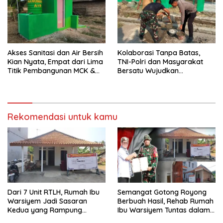
Akses Sanitasi dan Air Bersih
Kolaborasi Tanpa Batas,
Kian Nyata, Empat dari Lima
TNI-Polri dan Masyarakat
Titik Pembangunan MCK &
Bersatu Wujudkan
Revitalisasi Air TMMD ke-129
Pembangunan Melalui TMMD
Kodim 0620 Berhasil
ke-129 Kodim 0620/Kab.
Diselesaikan 100 Persen
Cirebon
Rekomendasi untuk kamu
Dari 7 Unit RTLH, Rumah Ibu
Semangat Gotong Royong
Warsiyem Jadi Sasaran
Berbuah Hasil, Rehab Rumah
Kedua yang Rampung
Ibu Warsiyem Tuntas dalam
Direhab Satgas TMMD ke-129
Program TMMD ke-129