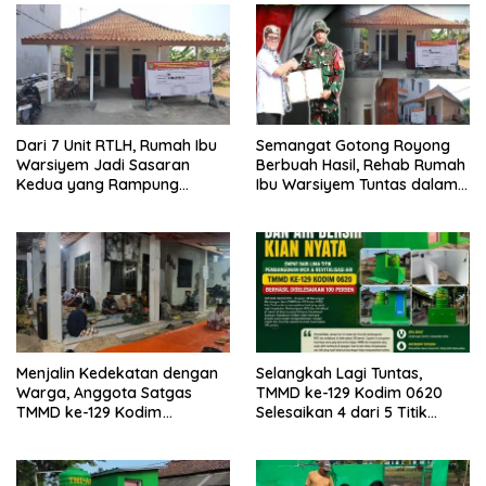
Dari 7 Unit RTLH, Rumah Ibu
Semangat Gotong Royong
Warsiyem Jadi Sasaran
Berbuah Hasil, Rehab Rumah
Kedua yang Rampung
Ibu Warsiyem Tuntas dalam
Direhab Satgas TMMD ke-129
Program TMMD ke-129
Kodim 0620/Kabupaten
Kodim 0620/Kabupaten
Cirebon
Cirebon
Menjalin Kedekatan dengan
Selangkah Lagi Tuntas,
Warga, Anggota Satgas
TMMD ke-129 Kodim 0620
TMMD ke-129 Kodim
Selesaikan 4 dari 5 Titik
0620/Kab. Cirebon Ikuti Tahlil
Pembangunan MCK dan
Almarhumah sebagai Wujud
Revitalisasi Air untuk
Sinergi dan Kebersamaan
Masyarakat