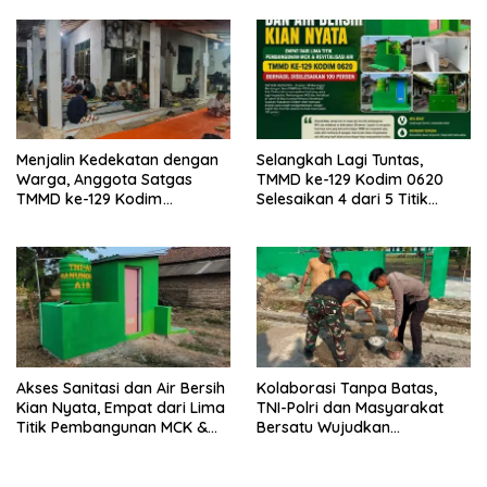
Kodim 0620/Kabupaten
Kodim 0620/Kabupaten
Cirebon
Cirebon
Menjalin Kedekatan dengan
Selangkah Lagi Tuntas,
Warga, Anggota Satgas
TMMD ke-129 Kodim 0620
TMMD ke-129 Kodim
Selesaikan 4 dari 5 Titik
0620/Kab. Cirebon Ikuti Tahlil
Pembangunan MCK dan
Almarhumah sebagai Wujud
Revitalisasi Air untuk
Sinergi dan Kebersamaan
Masyarakat
Akses Sanitasi dan Air Bersih
Kolaborasi Tanpa Batas,
Kian Nyata, Empat dari Lima
TNI-Polri dan Masyarakat
Titik Pembangunan MCK &
Bersatu Wujudkan
Revitalisasi Air TMMD ke-129
Pembangunan Melalui TMMD
Kodim 0620 Berhasil
ke-129 Kodim 0620/Kab.
Diselesaikan 100 Persen
Cirebon