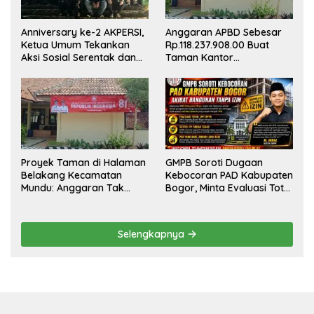
Anniversary ke-2 AKPERSI,
Anggaran APBD Sebesar
Ketua Umum Tekankan
Rp.118.237.908.00 Buat
Aksi Sosial Serentak dan
Taman Kantor
Targetkan Pendaftaran
Kemewahan yang Tak
Konstituen ke Dewan Pers
Masuk Akal, Harus
Dipertanggungjawabkan
Secara Terbuka!
Proyek Taman di Halaman
GMPB Soroti Dugaan
Belakang Kecamatan
Kebocoran PAD Kabupaten
Mundu: Anggaran Tak
Bogor, Minta Evaluasi Total
Terlihat, Informasi Tak
Pengawasan Bangunan
Tersedia
Tak Berizin
Selengkapnya