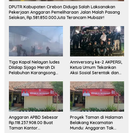
DPUTR Kabupaten Cirebon Diduga Salah Laksanakan
Pekerjaan Anggaran Pemeliharaan Jalan Malah Pasang
Selokan, Rp.581.850.000Juta Terancam Mubazir!
Tiga Kapal Nelayan ludes
Anniversary ke-2 AKPERSI,
Dilalap Sijago Merah Di
Ketua Umum Tekankan
Pelabuhan Karangsong
Aksi Sosial Serentak dan
Indramayu
Targetkan Pendaftaran
Konstituen ke Dewan Pers
Anggaran APBD Sebesar
Proyek Taman di Halaman
Rp.118.237.908.00 Buat
Belakang Kecamatan
Taman Kantor
Mundu: Anggaran Tak