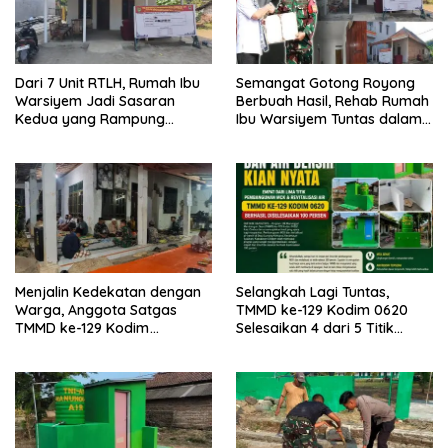
Dari 7 Unit RTLH, Rumah Ibu
Semangat Gotong Royong
Warsiyem Jadi Sasaran
Berbuah Hasil, Rehab Rumah
Kedua yang Rampung
Ibu Warsiyem Tuntas dalam
Direhab Satgas TMMD ke-129
Program TMMD ke-129
Kodim 0620/Kabupaten
Kodim 0620/Kabupaten
Cirebon
Cirebon
Menjalin Kedekatan dengan
Selangkah Lagi Tuntas,
Warga, Anggota Satgas
TMMD ke-129 Kodim 0620
TMMD ke-129 Kodim
Selesaikan 4 dari 5 Titik
0620/Kab. Cirebon Ikuti Tahlil
Pembangunan MCK dan
Almarhumah sebagai Wujud
Revitalisasi Air untuk
Sinergi dan Kebersamaan
Masyarakat