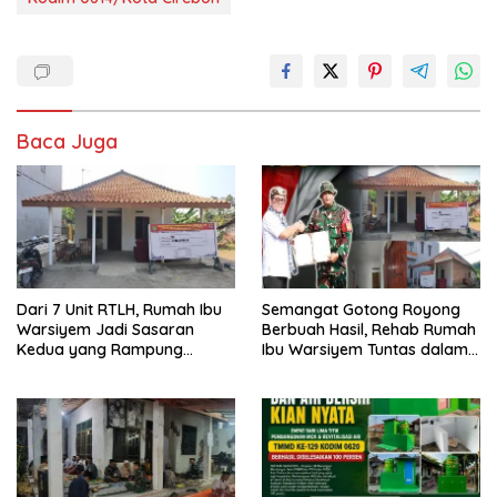
Baca Juga
Dari 7 Unit RTLH, Rumah Ibu
Semangat Gotong Royong
Warsiyem Jadi Sasaran
Berbuah Hasil, Rehab Rumah
Kedua yang Rampung
Ibu Warsiyem Tuntas dalam
Direhab Satgas TMMD ke-129
Program TMMD ke-129
Kodim 0620/Kabupaten
Kodim 0620/Kabupaten
Cirebon
Cirebon