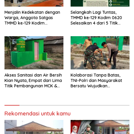
Menjalin Kedekatan dengan
Selangkah Lagi Tuntas,
Warga, Anggota Satgas
TMMD ke-129 Kodim 0620
TMMD ke-129 Kodim
Selesaikan 4 dari 5 Titik
0620/Kab. Cirebon Ikuti Tahlil
Pembangunan MCK dan
Almarhumah sebagai Wujud
Revitalisasi Air untuk
Sinergi dan Kebersamaan
Masyarakat
Akses Sanitasi dan Air Bersih
Kolaborasi Tanpa Batas,
Kian Nyata, Empat dari Lima
TNI-Polri dan Masyarakat
Titik Pembangunan MCK &
Bersatu Wujudkan
Revitalisasi Air TMMD ke-129
Pembangunan Melalui TMMD
Kodim 0620 Berhasil
ke-129 Kodim 0620/Kab.
Diselesaikan 100 Persen
Cirebon
Rekomendasi untuk kamu