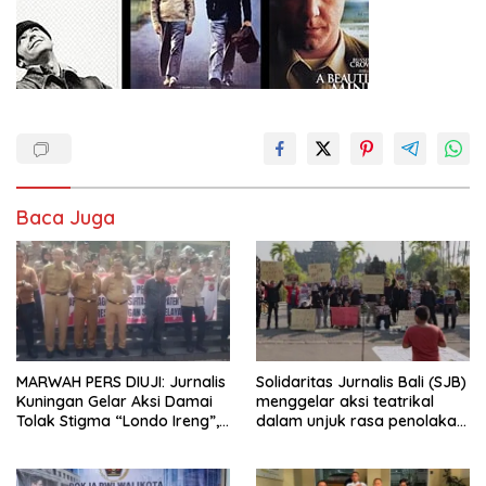
Baca Juga
MARWAH PERS DIUJI: Jurnalis
Solidaritas Jurnalis Bali (SJB)
Kuningan Gelar Aksi Damai
menggelar aksi teatrikal
Tolak Stigma “Londo Ireng”,
dalam unjuk rasa penolakan
Tegas Minta Presiden Hargai
pelabelan londo ireng saat
Profesi Wartawan
car free day Denpasar.