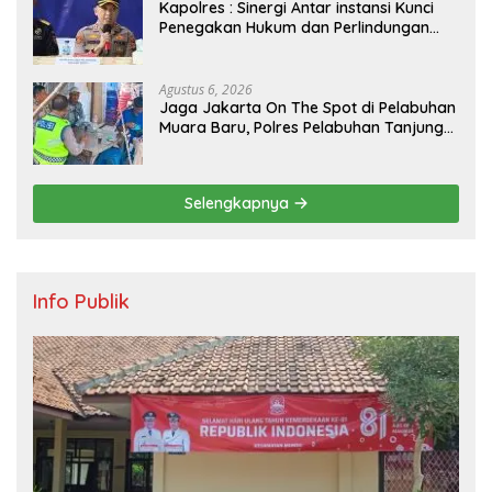
Kapolres : Sinergi Antar instansi Kunci
Penegakan Hukum dan Perlindungan
Masyarakat, Bea Cukai Tanjung Priok
Gagalkan Penyelundupan Harley-
Davidson Bekas.
Agustus 6, 2026
Jaga Jakarta On The Spot di Pelabuhan
Muara Baru, Polres Pelabuhan Tanjung
Priok Perkuat Sinergi Kamtibmas
Bersama Masyarakat
Selengkapnya
Info Publik