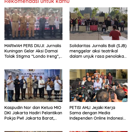
Rekomendasi untuk kamu
MARWAH PERS DIUJI: Jurnalis
Solidaritas Jurnalis Bali (SJB)
Kuningan Gelar Aksi Damai
menggelar aksi teatrikal
Tolak Stigma “Londo Ireng”,
dalam unjuk rasa penolakan
Tegas Minta Presiden Hargai
pelabelan londo ireng saat
Profesi Wartawan
car free day Denpasar.
Kaspudin Nor dan Ketua MIO
PETISI AHLI Jejaki Kerja
DKI Jakarta Hadiri Pelantikan
Sama dengan Media
Pokja PWI Jakarta Barat,
Independen Online Indonesia
Dorong Pers Profesional dan
dalam Bidang Pemberitaan
Bersatu