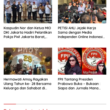
Kaspudin Nor dan Ketua MIO
PETISI AHLI Jejaki Kerja
DKI Jakarta Hadiri Pelantikan
Sama dengan Media
Pokja PWI Jakarta Barat,
Independen Online Indonesia
Dorong Pers Profesional dan
dalam Bidang Pemberitaan
Bersatu
Hermawati Amoy Rayakan
FPII Tantang Presiden
Ulang Tahun ke- 28 Bersama
Prabowo Buka – Bukaan :
Keluarga dan Sahabat di
Siapa dan Jurnalis Mana
Motiv 8 Coffe & Eatery
yang Beliau Maksud
Penghianat Bangsa dan
Antek Asing !!