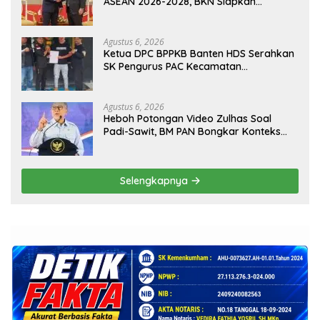
ASEAN 2026-2028, BKN Siapkan
Indonesia Jadi Pusat Kolaborasi ASN
ASEAN
Agustus 6, 2026
Ketua DPC BPPKB Banten HDS Serahkan
SK Pengurus PAC Kecamatan
Panggarangan Masa Bakti 2026–2031
Agustus 6, 2026
Heboh Potongan Video Zulhas Soal
Padi-Sawit, BM PAN Bongkar Konteks
Aslinya yang Disembunyikan
Selengkapnya