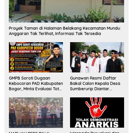
Proyek Taman di Halaman Belakang Kecamatan Mundu:
Anggaran Tak Terlihat, Informasi Tak Tersedia
GMPB Soroti Dugaan
Gunawan Resmi Daftar
Kebocoran PAD Kabupaten
Bakal Calon Kepala Desa
Bogor, Minta Evaluasi Total
Sumberurip Diantar
Pengawasan Bangunan
Keluarga Dan Ratusan
Tak Berizin
Pendukung ke Meja Panitia