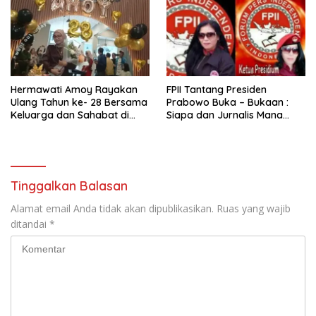
Hermawati Amoy Rayakan
FPII Tantang Presiden
Ulang Tahun ke- 28 Bersama
Prabowo Buka – Bukaan :
Keluarga dan Sahabat di
Siapa dan Jurnalis Mana
Motiv 8 Coffe & Eatery
yang Beliau Maksud
Penghianat Bangsa dan
Antek Asing !!
Tinggalkan Balasan
Alamat email Anda tidak akan dipublikasikan.
Ruas yang wajib
ditandai
*