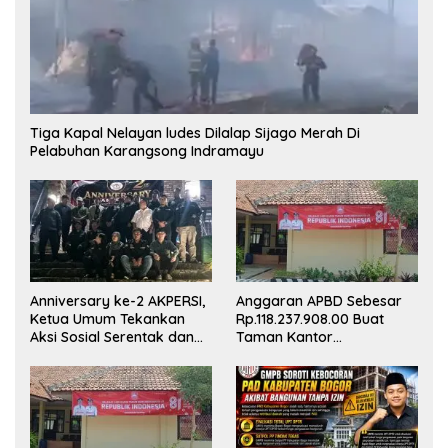
Tiga Kapal Nelayan ludes Dilalap Sijago Merah Di
Pelabuhan Karangsong Indramayu
Anniversary ke-2 AKPERSI,
Anggaran APBD Sebesar
Ketua Umum Tekankan
Rp.118.237.908.00 Buat
Aksi Sosial Serentak dan
Taman Kantor
Targetkan Pendaftaran
Kemewahan yang Tak
Konstituen ke Dewan Pers
Masuk Akal, Harus
Dipertanggungjawabkan
Secara Terbuka!