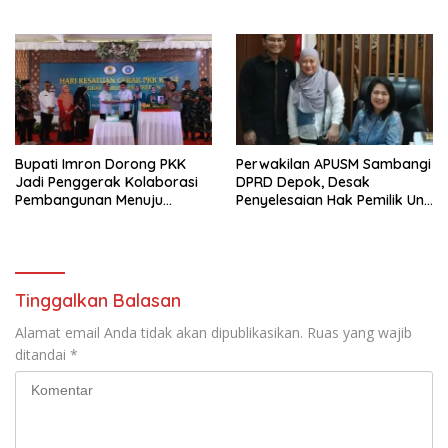
Kemajuan Tata Kelola ASN di
Kemajuan Tata Kelola ASN di
ASEAN
ASEAN
Bupati Imron Dorong PKK
Perwakilan APUSM Sambangi
Jadi Penggerak Kolaborasi
DPRD Depok, Desak
Pembangunan Menuju
Penyelesaian Hak Pemilik Unit
Indonesia Emas 2045
Saladdin Mansion
Tinggalkan Balasan
Alamat email Anda tidak akan dipublikasikan.
Ruas yang wajib
ditandai
*