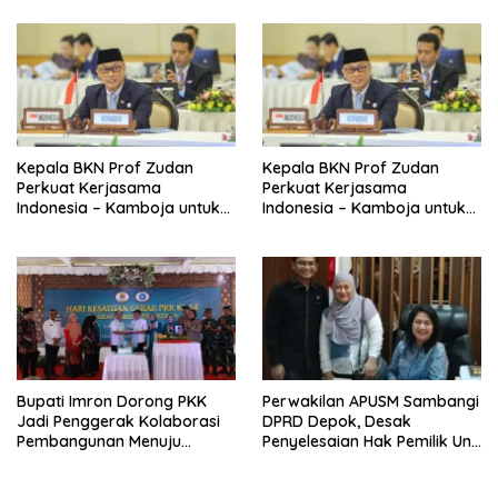
ASEAN
Kepala BKN Prof Zudan
Kepala BKN Prof Zudan
Perkuat Kerjasama
Perkuat Kerjasama
Indonesia – Kamboja untuk
Indonesia – Kamboja untuk
Kemajuan Tata Kelola ASN di
Kemajuan Tata Kelola ASN di
ASEAN
ASEAN
Bupati Imron Dorong PKK
Perwakilan APUSM Sambangi
Jadi Penggerak Kolaborasi
DPRD Depok, Desak
Pembangunan Menuju
Penyelesaian Hak Pemilik Unit
Indonesia Emas 2045
Saladdin Mansion